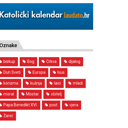
Oznake
biskup
Bog
Crkva
dijalog
Duh Sveti
Europa
Isus
korizma
kušnja
laici
mladi
moral
Mostar
obitelj
Papa Benedikt XVI.
post
vjera
Žanić