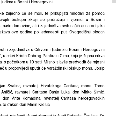
 ljudima u Bosni i Hercegovini.
e zajedno će se moli, te prikupljati milodari za pomoć
ojih biskupa akciji se pridružuju i vjernici u Bosni i
e naše domovine, ali i zajedništva svih naših sunarodnjaka
lježava ove godine po jedanaesti put. Ovogodišnji slogan
osti i zajedništva s Crkvom i ljudima u Bosni i Hercegovini
., u crkvi Krista Dobrog Pastira u Cimu, koja je župna crkva
ima, s početkom u 10 sati. Misno slavlje predvodit će mjesni
ječ u propovijedi uputit će varaždinski biskup mons. Josip
ijan Svalina, ravnatelj Hrvatskoga Caritasa, mons. Tomo
 Aničić, ravnatelj Caritasa Banje Luka, don Mirko Šimić,
e, don Ante Komadina, ravnatelj Caritasa hercegovačkih
a, te đakon don Marin Krešić.
eni mješoviti župni zborovi iz župâ Rotimlja, Čapljina, Sv.