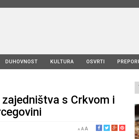
DUHOVNOST
KULTURA
OSVRTI
PREPOR
i zajedništva s Crkvom i
rcegovini
A
A
A