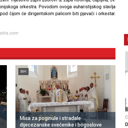
fonijskoga orkestra. Povodom ovoga euharistijskog slavlja
pod čijom će dirigentskom palicom biti pjevači i orkestar.
stira.com
BiH
CNAK
C
Misa za poginule i stradale
dijecezanske svećenike i bogoslove
Smrtovdan nadbiskupa Petra Čule
D