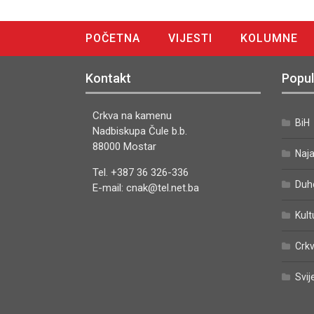
POČETNA
VIJESTI
KOLUMNE
DIGITALNO IZDANJE
Kontakt
Popul
Crkva na kamenu
BiH
Nadbiskupa Čule b.b.
88000 Mostar
Naj
Tel. +387 36 326-336
Duh
E-mail: cnak@tel.net.ba
Kult
Crkv
Svij