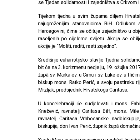
se Tjedan solidarnosti i zajedništva s Crkvom i
Tijekom tjedna u svim župama diljem Hrvatsk
najugroženijim stanovnicima BiH. Odlukom sv
Hercegovini, čime se očituje zajedništvo u obj
raseljenih po cijelome svijetu. Akcija se obi
akcije je “Moliti, raditi, rasti zajedno”.
Središnje euharistijsko slavlje Tjedna solidarn
bit će na 3. korizmenu nedjelju, 19. ožujka 2017
župâ sv. Marka ev. u Cimu i sv. Luke ev. u Ilić
biskup mons. Ratko Perić, a svoju pastirsku ri
Mrzljak, predsjednik Hrvatskoga Caritasa.
U koncelebraciji će sudjelovati i mons. Fab
Knežević, ravnatelj Caritasa BiH, mons. Mile
ravnatelj Caritasa Vrhbosanske nadbiskupij
biskupija, don Ivan Perić, župnik župâ domaćin
Svetu Misu svojim pjevanjem uzveličat će udruž