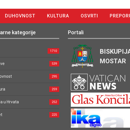
DUHOVNOST
KULTURA
OSVRTI
PREPOR
arne kategorije
Portali
BISKUPIJ
1710
MOSTAR
ave
539
ovnost
295
ura
259
a u Hrvata
252
et
225