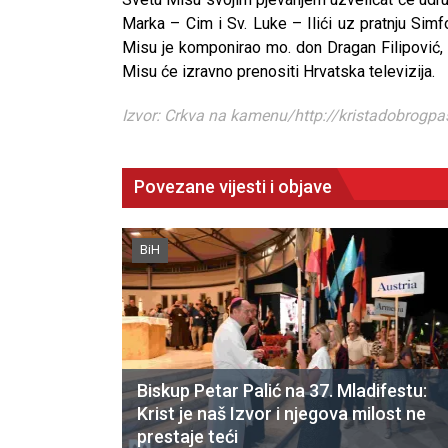
Marka – Cim i Sv. Luke – Ilići uz pratnju Sim
Misu je komponirao mo. don Dragan Filipović, 
Misu će izravno prenositi Hrvatska televizija.
Izvor: Crkva na kamenu/http://kristadobrogpa
Povezane vijesti i objave
BiH
Biskup Petar Palić na 37. Mladifestu:
CNAK
Krist je naš Izvor i njegova milost ne
prestaje teći
Kad se nasilje pretvara u optužnicu