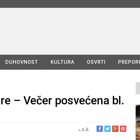
DUHOVNOST
KULTURA
OSVRTI
PREPOR
ure – Večer posvećena bl.
A
A
A