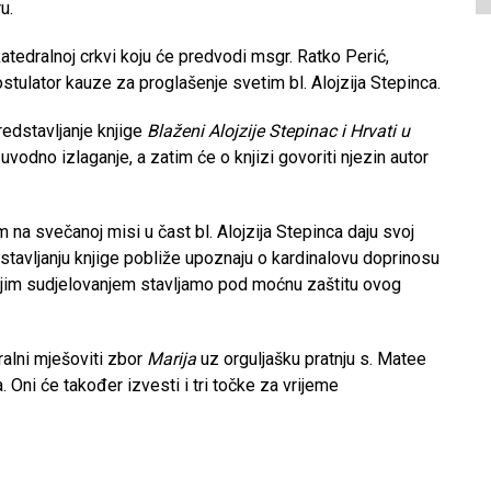
u.
tedralnoj crkvi koju će predvodi msgr. Ratko Perić,
ostulator kauze za proglašenje svetim bl. Alojzija Stepinca.
predstavljanje knjige
Blaženi Alojzije Stepinac i Hrvati u
vodno izlaganje, a zatim će o knjizi govoriti njezin autor
na svečanoj misi u čast bl. Alojzija Stepinca daju svoj
stavljanju knjige pobliže upoznaju o kardinalovu doprinosu
vojim sudjelovanjem stavljamo pod moćnu zaštitu ovog
ralni mješoviti zbor
Marija
uz orguljašku pratnju s. Matee
 Oni će također izvesti i tri točke za vrijeme