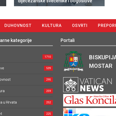
dijecezanske svećenike i bogoslove
DUHOVNOST
KULTURA
OSVRTI
PREPOR
arne kategorije
Portali
BISKUPIJ
1710
MOSTAR
ave
539
ovnost
295
ura
259
a u Hrvata
252
et
225