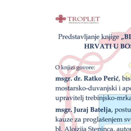
CNAK
Kad se nasilje pretvara u optužnicu