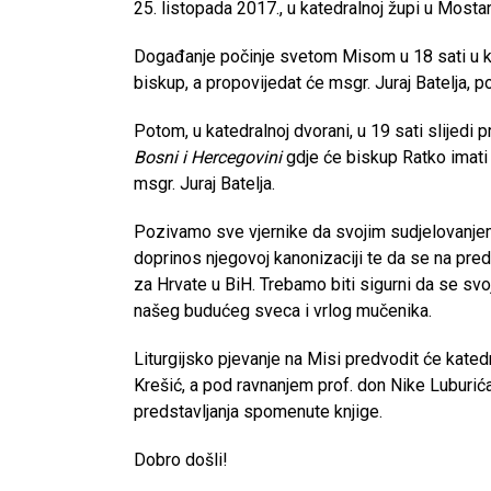
25. listopada 2017., u katedralnoj župi u Mostar
Događanje počinje svetom Misom u 18 sati u ka
biskup, a propovijedat će msgr. Juraj Batelja, p
Potom, u katedralnoj dvorani, u 19 sati slijedi 
Bosni i Hercegovini
gdje će biskup Ratko imati u
msgr. Juraj Batelja.
Pozivamo sve vjernike da svojim sudjelovanjem 
doprinos njegovoj kanonizaciji te da se na pred
za Hrvate u BiH. Trebamo biti sigurni da se s
našeg budućeg sveca i vrlog mučenika.
Liturgijsko pjevanje na Misi predvodit će kated
Krešić, a pod ravnanjem prof. don Nike Luburića.
predstavljanja spomenute knjige.
Dobro došli!