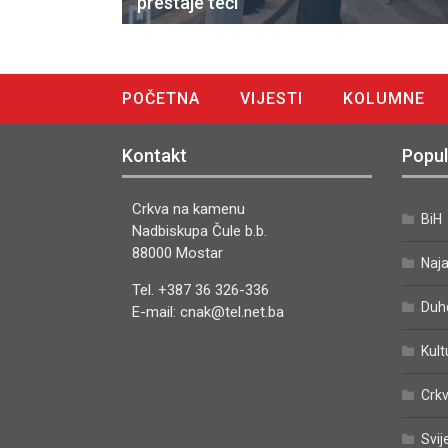
prestaje teći
POČETNA
VIJESTI
KOLUMNE
DIGITALNO IZDANJE
Kontakt
Popul
Crkva na kamenu
BiH
Nadbiskupa Čule b.b.
88000 Mostar
Naj
Tel. +387 36 326-336
Duh
E-mail: cnak@tel.net.ba
Kult
Crkv
Svij