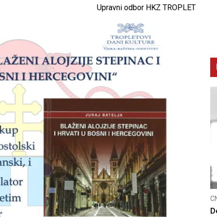
Upravni odbor HKZ TROPLET
CNAK
C
Smrtovdan nadbiskupa Petra Čule
D