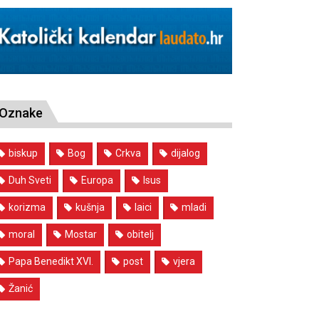
Oznake
biskup
Bog
Crkva
dijalog
Duh Sveti
Europa
Isus
korizma
kušnja
laici
mladi
moral
Mostar
obitelj
Papa Benedikt XVI.
post
vjera
Žanić