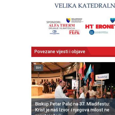
Povezane vijesti i objave
BiH
Biskup Petar Palić na 37. Mladifestu:
Krist je naš Izvor i njegova milost ne