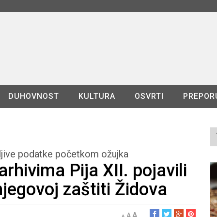
DUHOVNOST
KULTURA
OSVRTI
PREPOR
ljive podatke početkom ožujka
arhivima Pija XII. pojavili
njegovoj zaštiti Židova
A
A
A