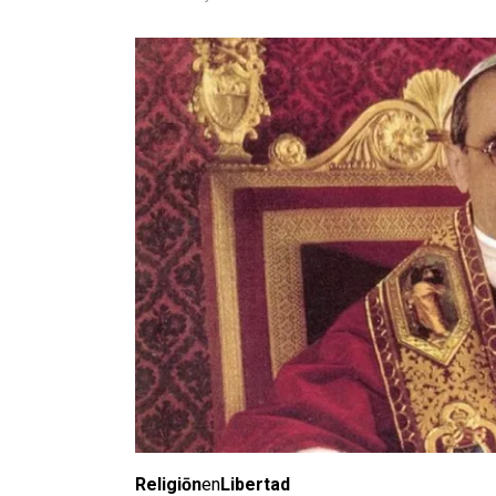
Religiōn
en
Libertad