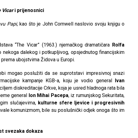
 Vicar
i prijenosnici
ovu Papi
, kao što je John Cornwell naslovio svoju knjigu o
edstava “The Vicar” (1963.) njemačkog dramatičara
Rolfa
ao nekoga dalekog i potkupljivog, opsjednutog financijskim
 prema ubojstvima Židova u Europi.
ebi mogao poslužiti da se suprotstavi impresivnoj snazi
rmacijske kampanje KGB-a, koju je vodio general
Ivan
ciljem diskreditacije Crkve, koja je usred hladnoga rata bila
rijeme general
Ion Mihai Pacepa
, iz rumunjskog Sekuritata,
ugim slučajevima,
kulturne sfere ljevice i progresivnih
javale komunizmom, bile su poslušnički odjek onoga što im
st svezaka dokaza