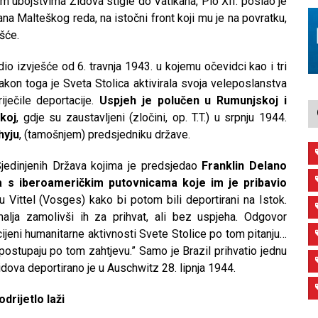
m ubojstvima Židova stigle do Vatikana, Pio XII. poslao je
ana Malteškog reda, na istočni front koji mu je na povratku,
šće.
io izvješće od 6. travnja 1943. u kojemu očevidci kao i tri
kon toga je Sveta Stolica aktivirala svoja veleposlanstva
iječile deportacije.
Uspjeh je polučen u Rumunjskoj i
koj
, gdje su zaustavljeni (zločini, op. T.T.) u srpnju 1944.
hyju
, (tamošnjem) predsjedniku države.
 Sjedinjenih Država kojima je predsjedao
Franklin Delano
a s iberoameričkim putovnicama koje im je pribavio
 Vittel (Vosges) kako bi potom bili deportirani na Istok.
alja zamolivši ih za prihvat, ali bez uspjeha. Odgovor
cijeni humanitarne aktivnosti Svete Stolice po tom pitanju…
postupaju po tom zahtjevu.” Samo je Brazil prihvatio jednu
idova deportirano je u Auschwitz 28. lipnja 1944.
odrijetlo laži