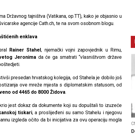
 Državnog tajništva (Vatikana, op.TT), kako je objasnio u
u švicarske agencije Cath.ch, te na svom osobnom blogu.
aštićenih enklava
neral
Rainer Stahel
, njemački vojni zapovjednik u Rimu,
svetog Jeronima
da će ga smatrati “vlasništvom države
oštedjeti.
stivši presedan hrvatskog kolegija, od Stahela je dobilo još
ostizanja ove mreže mjesta s diplomatskim statusom, od
veno od 4465 do 8000 Židova
.
krio jest dokaz da dokumente koji su dopuštali to izuzeće
kanskoj tiskari
, a proslijeđeni su samo Stahelu i njegovu
nnu izgleda očito da bi inicijativa za ovu operaciju mogla
CNAK
C
Smrtovdan nadbiskupa Petra Čule
D