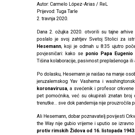
Autor: Carmelo López-Arias / ReL
Prijevod: Tuga Tarle
2. travnja 2020.
Dana 2. ožujka 2020. otvorili su tajne arhive
poslalo je svoj zahtjev Svetoj Stolici za is
Hesemann
, koji je odmah u 8:35 ujutro poč
povjesničari: kako se
ponio Papa Eugenio 
Tišina kolaboracije, pasivnost preplašenoga ili 
Po dolasku, Hesemann je naišao na manje osobn
jeruzalemskog Yav Vashema i washingtonsko
koronavirusa
, a svećenik i profesor crkvene
pet pomoćnika, već su okupirali znatan broj d
trenutke… sve dok pandemija nije prouzročila p
Ali Hesemann, dobar poznavatelj povijesti Crk
the Way nije gubio vrijeme i uputio se izravno
protiv rimskih Židova od 16. listopada 1943