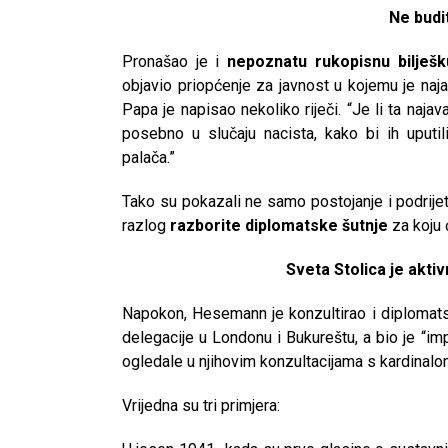
Ne budi
Pronašao je i
nepoznatu rukopisnu bilješku
objavio priopćenje za javnost u kojemu je naj
Papa je napisao nekoliko riječi. “Je li ta na
posebno u slučaju nacista, kako bi ih uputi
palača.”
Tako su pokazali ne samo postojanje i podrijetl
razlog
razborite diplomatske šutnje
za koju 
Sveta Stolica je akti
Napokon, Hesemann je konzultirao i diplomatsk
delegacije u Londonu i Bukureštu, a bio je “imp
ogledale u njihovim konzultacijama s kardinal
Vrijedna su tri primjera: