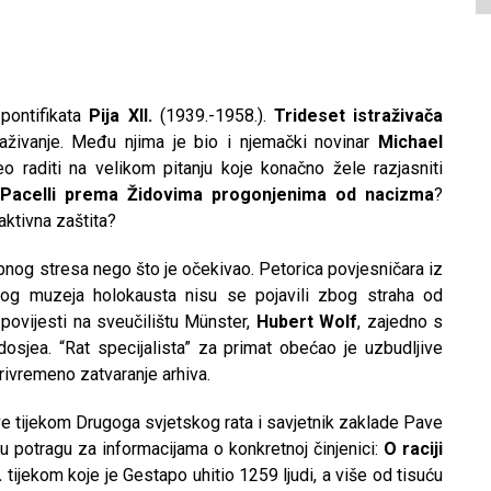
 pontifikata
Pija XII.
(1939.-1958.).
Trideset istraživača
traživanje. Među njima je bio i njemački novinar
Michael
eo raditi na velikom pitanju koje konačno žele razjasniti
Pacelli prema Židovima progonjenima od nacizma
?
aktivna zaštita?
og stresa nego što je očekivao. Petorica povjesničara iz
g muzeja holokausta nisu se pojavili zbog straha od
 povijesti na sveučilištu Münster,
Hubert Wolf
, zajedno s
osjea. “Rat specijalista” za primat obećao je uzbudljive
rivremeno zatvaranje arhiva.
ve tijekom Drugoga svjetskog rata i savjetnik zaklade Pave
 u potragu za informacijama o konkretnoj činjenici:
O raciji
.
tijekom koje je Gestapo uhitio 1259 ljudi, a više od tisuću