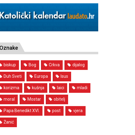
Oznake
biskup
Bog
Crkva
dijalog
Duh Sveti
Europa
Isus
korizma
kušnja
laici
mladi
moral
Mostar
obitelj
Papa Benedikt XVI.
post
vjera
Žanić