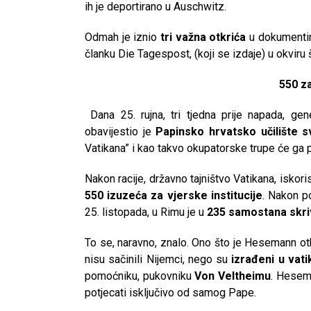
ih je deportirano u Auschwitz.
Odmah je iznio
tri važna otkrića
u dokumentima
članku Die Tagespost, (koji se izdaje) u okvir
550 z
Dana 25. rujna, tri tjedna prije napada, ge
obavijestio je
Papinsko hrvatsko učilište 
Vatikana” i kao takvo okupatorske trupe će ga p
Nakon racije, državno tajništvo Vatikana, iskori
550 izuzeća za vjerske institucije
. Nakon p
25. listopada, u Rimu je u
235 samostana skri
To se, naravno, znalo. Ono što je Hesemann ot
nisu sačinili Nijemci, nego su
izrađeni u vati
pomoćniku, pukovniku
Von Veltheimu
. Hesema
CNAK
potjecati isključivo od samog Pape.
Kad se nasilje pretvara u optužnicu