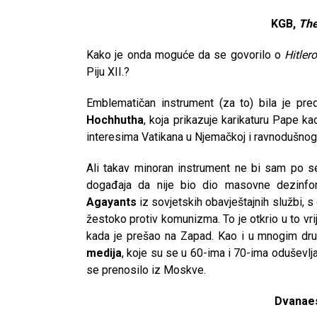
KGB,
The
Kako je onda moguće da se govorilo o
Hitler
Piju XII.?
Emblematičan instrument (za to) bila je pr
Hochhutha
, koja prikazuje karikaturu Pape k
interesima Vatikana u Njemačkoj i ravnodušnog
Ali takav minoran instrument ne bi sam po s
događaja da nije bio dio masovne dezinfo
Agayants
iz sovjetskih obavještajnih službi, s 
žestoko protiv komunizma. To je otkrio u to v
kada je prešao na Zapad. Kao i u mnogim dr
medija
, koje su se u 60-ima i 70-ima oduševl
se prenosilo iz Moskve.
Dvanae