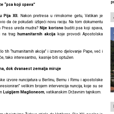
p
te “psa koji spava”
 Pija XII.
Nakon pretresa u rimskome getu, Vatikan je
avio da će pokušati izbjeći novu raciju. Na tom dokumentu
java Press ureda mudra?
Nije korisno
buditi psa koji spava,
li na trag
humanitarnih akcija
koje provodi Apostolska
o tih “humanitarnih akcija” i izravno djelovanje Pape, već i
će, tako interesantno, kasnije biti optužen.
vna, dok dvanaest zemalja miruje
e izvore nuncijatura u Berlinu, Bernu i Rimu i apostolske
resioniran” velikim brojem intervencija nuncija, koje su se
om
Luigijem Maglioneom
, vatikanskim Državnim tajnikom.