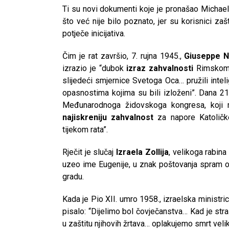
Ti su novi dokumenti koje je pronašao Michael 
što već nije bilo poznato, jer su korisnici z
potječe inicijativa.
Čim je rat završio, 7. rujna 1945.,
Giuseppe N
izrazio je “dubok
izraz zahvalnosti
Rimskom 
slijedeći smjernice Svetoga Oca… pružili intel
opasnostima kojima su bili izloženi”. Dana 21. 
Međunarodnoga židovskoga kongresa, koji m
najiskreniju zahvalnost
za napore Katoličke
tijekom rata”.
Rječit je slučaj
Izraela Zollija
, velikoga rabina
uzeo ime Eugenije, u znak poštovanja spram on
gradu.
Kada je Pio XII. umro 1958., izraelska ministr
pisalo: “Dijelimo bol čovječanstva… Kad je st
u zaštitu njihovih žrtava… oplakujemo smrt veli