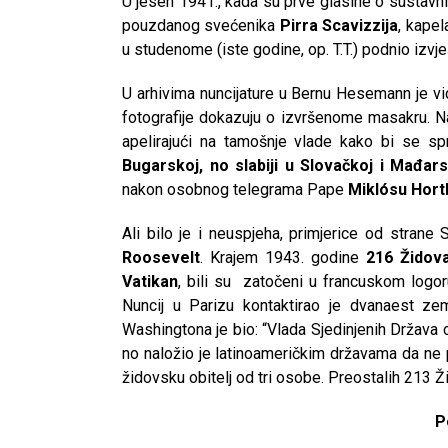
U jesen 1941., kada su prve glasine o sustavni
pouzdanog svećenika
Pirra Scavizzija
, kapel
u studenome (iste godine, op. T.T.) podnio izvje
U arhivima nuncijature u Bernu Hesemann je vid
fotografije dokazuju o izvršenome masakru. Na
apelirajući na tamošnje vlade kako bi se spr
Bugarskoj, no slabiji u Slovačkoj i Mađars
nakon osobnog telegrama Pape
Miklósu Hort
Ali bilo je i neuspjeha, primjerice od strane
Roosevelt
. Krajem 1943. godine
216 Židov
Vatikan
, bili su zatočeni u francuskom logoru
Nuncij u Parizu kontaktirao je dvanaest zem
Washingtona je bio: “Vlada Sjedinjenih Država 
no naložio je latinoameričkim državama da ne 
židovsku obitelj od tri osobe. Preostalih 213 Ž
P