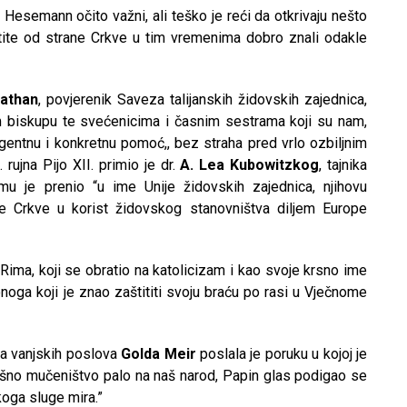
Hesemann očito važni, ali teško je reći da otkrivaju nešto
aštite od strane Crkve u tim vremenima dobro znali odakle
athan
, povjerenik Saveza talijanskih židovskih zajednica,
biskupu te svećenicima i časnim sestrama koji su nam,
igentnu i konkretnu pomoć,, bez straha pred vrlo ozbiljnim
rujna Pijo XII. primio je dr.
A. Lea Kubowitzkog
, tajnika
u je prenio “u ime Unije židovskih zajednica, njihovu
 Crkve u korist židovskog stanovništva diljem Europe
 Rima, koji se obratio na katolicizam i kao svoje krsno ime
oga koji je znao zaštititi svoju braću po rasi u Vječnome
ica vanjskih poslova
Golda Meir
poslala je poruku u kojoj je
rašno mučeništvo palo na naš narod, Papin glas podigao se
koga sluge mira.”