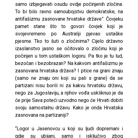
samo izbjegavati osudu ovdje počinjenih zločina.
To bi bilo ravno samoubojstvu demokratske, na
antifašizmu zasnovane hrvatske države”. Čovjeku
pamet stane što to govori čovjek koji je
svojevremeno po Australiji pjevao ustaške
pjesme. Tko to šuti o zločinima? Cijelo državno
izaslanstvo jasno se očitovalo o zločinu koji je
počinjen u tom ustaškom logoru. Pa tko je tu lud,
bezočan i bezobrazan? Na kakvom antifašizmu je
zasnovana hrvatska država? I ptice na grani znaju
(samo ne znaju oni koji su pali s grane) da se
partizani nisu borili ni za kakvu hrvatsku državu,
nego za Jugoslaviju, a njihov vođa uskliknuo je da
će prije Sava poteći uzvodno nego će Hrvati dobiti
svoju samostalnu državu. Kako je onda Hrvatska
zasnovana na partizaniji?
“Logor u Jasenovcu u koji su ljudi dopremani i
gdje su ubijani, samo i isključivo zbog