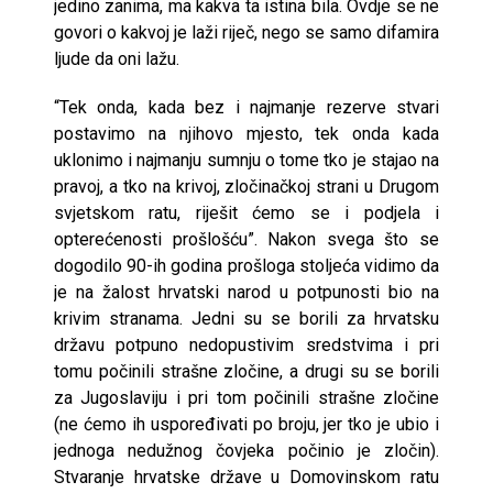
jedino zanima, ma kakva ta istina bila. Ovdje se ne
govori o kakvoj je laži riječ, nego se samo difamira
ljude da oni lažu.
“Tek onda, kada bez i najmanje rezerve stvari
postavimo na njihovo mjesto, tek onda kada
uklonimo i najmanju sumnju o tome tko je stajao na
pravoj, a tko na krivoj, zločinačkoj strani u Drugom
svjetskom ratu, riješit ćemo se i podjela i
opterećenosti prošlošću”. Nakon svega što se
dogodilo 90-ih godina prošloga stoljeća vidimo da
je na žalost hrvatski narod u potpunosti bio na
krivim stranama. Jedni su se borili za hrvatsku
državu potpuno nedopustivim sredstvima i pri
tomu počinili strašne zločine, a drugi su se borili
za Jugoslaviju i pri tom počinili strašne zločine
(ne ćemo ih uspoređivati po broju, jer tko je ubio i
jednoga nedužnog čovjeka počinio je zločin).
Stvaranje hrvatske države u Domovinskom ratu