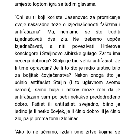
umjesto loptom igra se tuđim glavama.
“Oni su ti koji koriste Jasenovac za promicanje
svoje nakaradne teze o izjednačenosti fašizma i
antifašizma”. Ma, nemamo se što truditi
izjednačavati dva zla. Ne trebamo uopće
izjednačavati, a niti povezivati Hitlerove
konclogore i Staljinove sibirske gulage. Zar tu ima
nečega dobroga? Staljin je bio veliki antifašist. Je
li time opravdan? Je li to što je radio uistinu bilo
za boljitak čovječanstva? Nakon onoga što je
učinio antifašist Staljin (i to uglavnom svomu
narodu), samo hulja i nitkov može reći da je
antifašizam sam po sebi nekakvo predodređeno
dobro. Fašist ili antifašist, svejedno, bitno je
jedino je li netko čovjek, je li činio dobro ili je činio
zlo, pa je prema tomu zločinac.
“Ako to ne učinimo, izdali smo žrtve kojima se