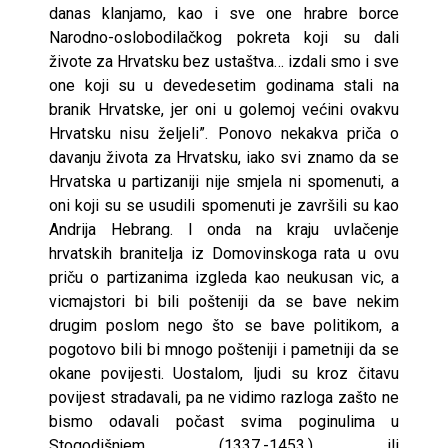
danas klanjamo, kao i sve one hrabre borce
Narodno-oslobodilačkog pokreta koji su dali
živote za Hrvatsku bez ustaštva… izdali smo i sve
one koji su u devedesetim godinama stali na
branik Hrvatske, jer oni u golemoj većini ovakvu
Hrvatsku nisu željeli”. Ponovo nekakva priča o
davanju života za Hrvatsku, iako svi znamo da se
Hrvatska u partizaniji nije smjela ni spomenuti, a
oni koji su se usudili spomenuti je završili su kao
Andrija Hebrang. I onda na kraju uvlačenje
hrvatskih branitelja iz Domovinskoga rata u ovu
priču o partizanima izgleda kao neukusan vic, a
vicmajstori bi bili pošteniji da se bave nekim
drugim poslom nego što se bave politikom, a
pogotovo bili bi mnogo pošteniji i pametniji da se
okane povijesti. Uostalom, ljudi su kroz čitavu
povijest stradavali, pa ne vidimo razloga zašto ne
bismo odavali počast svima poginulima u
Stogodišnjem (1337.-1453.) ili