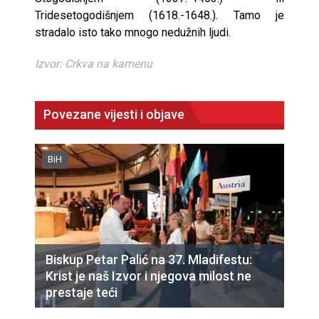
Tridesetogodišnjem (1618.-1648.). Tamo je
stradalo isto tako mnogo nedužnih ljudi.
Izvor: Crkva na kamenu
Povezane vijesti i objave
BiH
Biskup Petar Palić na 37. Mladifestu:
Krist je naš Izvor i njegova milost ne
prestaje teći