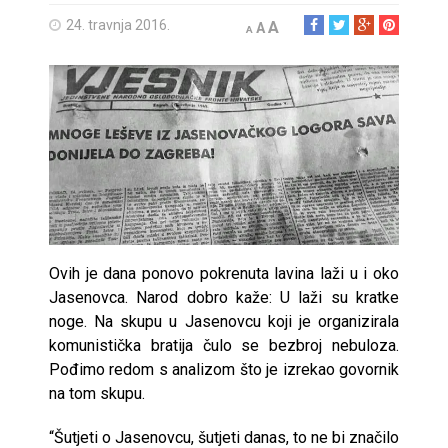
24. travnja 2016.
A
A
A
Ovih je dana ponovo pokrenuta lavina laži u i oko
Jasenovca. Narod dobro kaže: U laži su kratke
noge. Na skupu u Jasenovcu koji je organizirala
komunistička bratija čulo se bezbroj nebuloza.
Pođimo redom s analizom što je izrekao govornik
na tom skupu.
“Šutjeti o Jasenovcu, šutjeti danas, to ne bi značilo