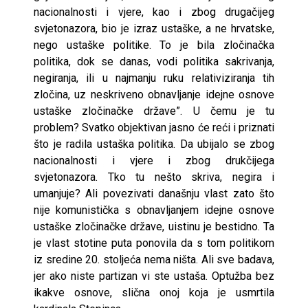
nacionalnosti i vjere, kao i zbog drugačijeg
svjetonazora, bio je izraz ustaške, a ne hrvatske,
nego ustaške politike. To je bila zločinačka
politika, dok se danas, vodi politika sakrivanja,
negiranja, ili u najmanju ruku relativiziranja tih
zločina, uz neskriveno obnavljanje idejne osnove
ustaške zločinačke države”. U čemu je tu
problem? Svatko objektivan jasno će reći i priznati
što je radila ustaška politika. Da ubijalo se zbog
nacionalnosti i vjere i zbog drukčijega
svjetonazora. Tko tu nešto skriva, negira i
umanjuje? Ali povezivati današnju vlast zato što
nije komunistička s obnavljanjem idejne osnove
ustaške zločinačke države, uistinu je bestidno. Ta
je vlast stotine puta ponovila da s tom politikom
iz sredine 20. stoljeća nema ništa. Ali sve badava,
jer ako niste partizan vi ste ustaša. Optužba bez
ikakve osnove, slična onoj koja je usmrtila