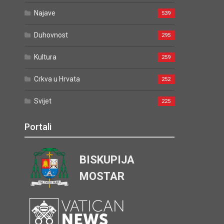
Najave
539
Duhovnost
295
Kultura
259
Crkva u Hrvata
252
Svijet
225
Portali
BISKUPIJA
MOSTAR