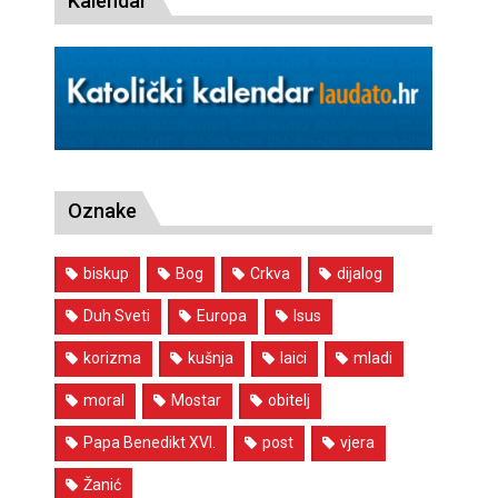
Kalendar
Oznake
biskup
Bog
Crkva
dijalog
Duh Sveti
Europa
Isus
korizma
kušnja
laici
mladi
moral
Mostar
obitelj
Papa Benedikt XVI.
post
vjera
Žanić