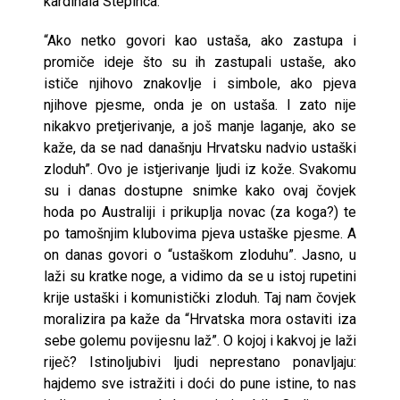
kardinala Stepinca.
“Ako netko govori kao ustaša, ako zastupa i
promiče ideje što su ih zastupali ustaše, ako
ističe njihovo znakovlje i simbole, ako pjeva
njihove pjesme, onda je on ustaša. I zato nije
nikakvo pretjerivanje, a još manje laganje, ako se
kaže, da se nad današnju Hrvatsku nadvio ustaški
zloduh”. Ovo je istjerivanje ljudi iz kože. Svakomu
su i danas dostupne snimke kako ovaj čovjek
hoda po Australiji i prikuplja novac (za koga?) te
po tamošnjim klubovima pjeva ustaške pjesme. A
on danas govori o “ustaškom zloduhu”. Jasno, u
laži su kratke noge, a vidimo da se u istoj rupetini
krije ustaški i komunistički zloduh. Taj nam čovjek
moralizira pa kaže da “Hrvatska mora ostaviti iza
sebe golemu povijesnu laž”. O kojoj i kakvoj je laži
riječ? Istinoljubivi ljudi neprestano ponavljaju:
hajdemo sve istražiti i doći do pune istine, to nas