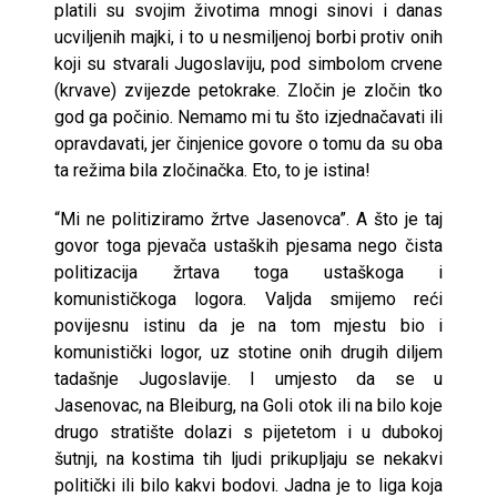
platili su svojim životima mnogi sinovi i danas
ucviljenih majki, i to u nesmiljenoj borbi protiv onih
koji su stvarali Jugoslaviju, pod simbolom crvene
(krvave) zvijezde petokrake. Zločin je zločin tko
god ga počinio. Nemamo mi tu što izjednačavati ili
opravdavati, jer činjenice govore o tomu da su oba
ta režima bila zločinačka. Eto, to je istina!
“Mi ne politiziramo žrtve Jasenovca”. A što je taj
govor toga pjevača ustaških pjesama nego čista
politizacija žrtava toga ustaškoga i
komunističkoga logora. Valjda smijemo reći
povijesnu istinu da je na tom mjestu bio i
komunistički logor, uz stotine onih drugih diljem
tadašnje Jugoslavije. I umjesto da se u
Jasenovac, na Bleiburg, na Goli otok ili na bilo koje
drugo stratište dolazi s pijetetom i u dubokoj
šutnji, na kostima tih ljudi prikupljaju se nekakvi
politički ili bilo kakvi bodovi. Jadna je to liga koja