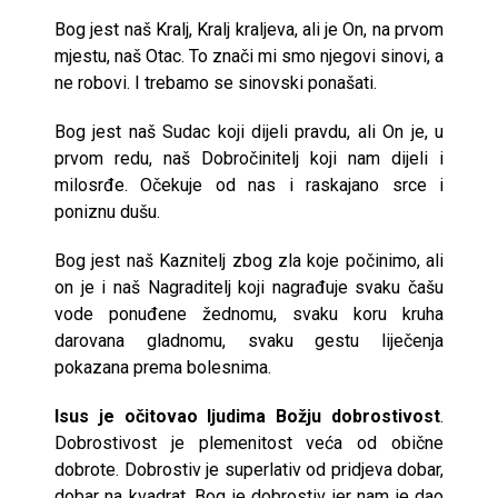
Bog jest naš Kralj, Kralj kraljeva, ali je On, na prvom
mjestu, naš Otac. To znači mi smo njegovi sinovi, a
ne robovi. I trebamo se sinovski ponašati.
Bog jest naš Sudac koji dijeli pravdu, ali On je, u
prvom redu, naš Dobročinitelj koji nam dijeli i
milosrđe. Očekuje od nas i raskajano srce i
poniznu dušu.
Bog jest naš Kaznitelj zbog zla koje počinimo, ali
on je i naš Nagraditelj koji nagrađuje svaku čašu
vode ponuđene žednomu, svaku koru kruha
darovana gladnomu, svaku gestu liječenja
pokazana prema bolesnima.
Isus je očitovao ljudima Božju dobrostivost
.
Dobrostivost je plemenitost veća od obične
dobrote. Dobrostiv je superlativ od pridjeva dobar,
dobar na kvadrat. Bog je dobrostiv jer nam je dao