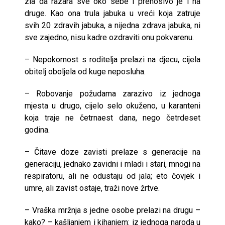
zla da razara sve oko sebe i prenosivo je i na
druge. Kao ona trula jabuka u vreći koja zatruje
svih 20 zdravih jabuka, a nijedna zdrava jabuka, ni
sve zajedno, nisu kadre ozdraviti onu pokvarenu.
– Nepokornost s roditelja prelazi na djecu, cijela
obitelj oboljela od kuge neposluha.
– Robovanje požudama zarazivo iz jednoga
mjesta u drugo, cijelo selo okuženo, u karanteni
koja traje ne četrnaest dana, nego četrdeset
godina.
– Čitave doze zavisti prelaze s generacije na
generaciju, jednako zavidni i mladi i stari, mnogi na
respiratoru, ali ne odustaju od jala; eto čovjek i
umre, ali zavist ostaje, traži nove žrtve.
– Vraška mržnja s jedne osobe prelazi na drugu –
kako? – kašljanjem i kihanjem: iz jednoga naroda u