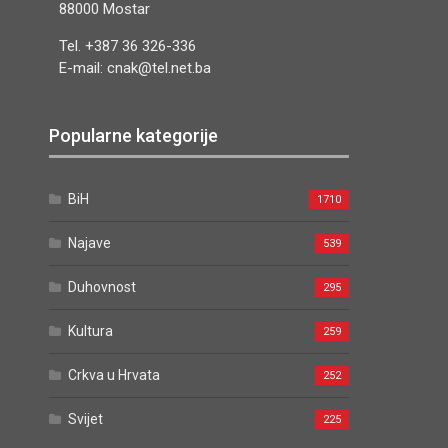
88000 Mostar
Tel. +387 36 326-336
E-mail: cnak@tel.net.ba
Popularne kategorije
BiH
1710
Najave
539
Duhovnost
295
Kultura
259
Crkva u Hrvata
252
Svijet
225