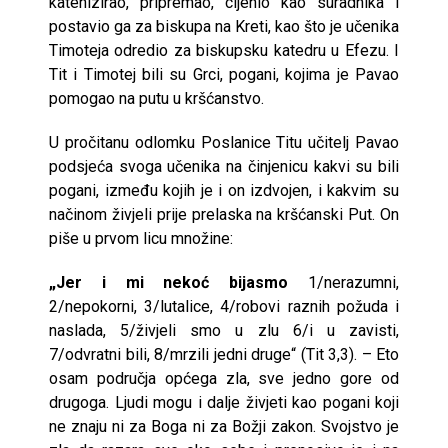
katehizirao, pripremao, cijenio kao suradnika i
postavio ga za biskupa na Kreti, kao što je učenika
Timoteja odredio za biskupsku katedru u Efezu. I
Tit i Timotej bili su Grci, pogani, kojima je Pavao
pomogao na putu u kršćanstvo.
U pročitanu odlomku Poslanice Titu učitelj Pavao
podsjeća svoga učenika na činjenicu kakvi su bili
pogani, između kojih je i on izdvojen, i kakvim su
načinom živjeli prije prelaska na kršćanski Put. On
piše u prvom licu množine:
„Jer i mi nekoć bijasmo
1/nerazumni,
2/nepokorni, 3/lutalice, 4/robovi raznih požuda i
naslada, 5/živjeli smo u zlu 6/i u zavisti,
7/odvratni bili, 8/mrzili jedni druge“ (Tit 3,3). – Eto
osam područja općega zla, sve jedno gore od
drugoga. Ljudi mogu i dalje živjeti kao pogani koji
ne znaju ni za Boga ni za Božji zakon. Svojstvo je