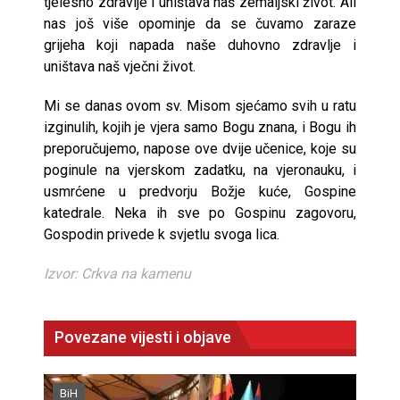
tjelesno zdravlje i uništava naš zemaljski život. Ali
nas još više opominje da se čuvamo zaraze
grijeha koji napada naše duhovno zdravlje i
uništava naš vječni život.
Mi se danas ovom sv. Misom sjećamo svih u ratu
izginulih, kojih je vjera samo Bogu znana, i Bogu ih
preporučujemo, napose ove dvije učenice, koje su
poginule na vjerskom zadatku, na vjeronauku, i
usmrćene u predvorju Božje kuće, Gospine
katedrale. Neka ih sve po Gospinu zagovoru,
Gospodin privede k svjetlu svoga lica.
Izvor: Crkva na kamenu
Povezane vijesti i objave
BiH