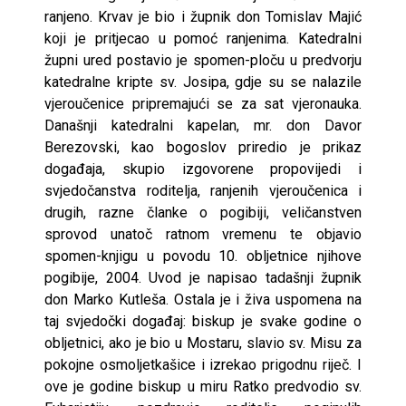
ranjeno. Krvav je bio i župnik don Tomislav Majić
koji je pritjecao u pomoć ranjenima. Katedralni
župni ured postavio je spomen-ploču u predvorju
katedralne kripte sv. Josipa, gdje su se nalazile
vjeroučenice pripremajući se za sat vjeronauka.
Današnji katedralni kapelan, mr. don Davor
Berezovski, kao bogoslov priredio je prikaz
događaja, skupio izgovorene propovijedi i
svjedočanstva roditelja, ranjenih vjeroučenica i
drugih, razne članke o pogibiji, veličanstven
sprovod unatoč ratnom vremenu te objavio
spomen-knjigu u povodu 10. obljetnice njihove
pogibije, 2004. Uvod je napisao tadašnji župnik
don Marko Kutleša. Ostala je i živa uspomena na
taj svjedočki događaj: biskup je svake godine o
obljetnici, ako je bio u Mostaru, slavio sv. Misu za
pokojne osmoljetkašice i izrekao prigodnu riječ. I
ove je godine biskup u miru Ratko predvodio sv.