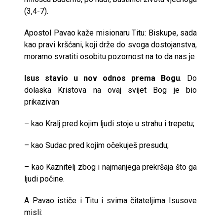
(3,4-7).
Apostol Pavao kaže misionaru Titu: Biskupe, sada
kao pravi kršćani, koji drže do svoga dostojanstva,
moramo svratiti osobitu pozornost na to da nas je
Isus stavio u nov odnos prema Bogu
. Do
dolaska Kristova na ovaj svijet Bog je bio
prikazivan
– kao Kralj pred kojim ljudi stoje u strahu i trepetu;
– kao Sudac pred kojim očekuješ presudu;
– kao Kaznitelj zbog i najmanjega prekršaja što ga
ljudi počine.
A Pavao ističe i Titu i svima čitateljima Isusove
misli: