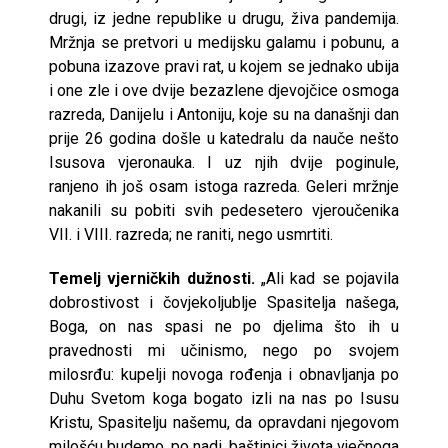
drugi, iz jedne republike u drugu, živa pandemija.
Mržnja se pretvori u medijsku galamu i pobunu, a
pobuna izazove pravi rat, u kojem se jednako ubija
i one zle i ove dvije bezazlene djevojčice osmoga
razreda, Danijelu i Antoniju, koje su na današnji dan
prije 26 godina došle u katedralu da nauče nešto
Isusova vjeronauka. I uz njih dvije poginule,
ranjeno ih još osam istoga razreda. Geleri mržnje
nakanili su pobiti svih pedesetero vjeroučenika
VII. i VIII. razreda; ne raniti, nego usmrtiti.
Temelj vjerničkih dužnosti.
„Ali kad se pojavila
dobrostivost i čovjekoljublje Spasitelja našega,
Boga, on nas spasi ne po djelima što ih u
pravednosti mi učinismo, nego po svojem
milosrđu: kupelji novoga rođenja i obnavljanja po
Duhu Svetom koga bogato izli na nas po Isusu
Kristu, Spasitelju našemu, da opravdani njegovom
milošću budemo, po nadi, baštinici života vječnoga