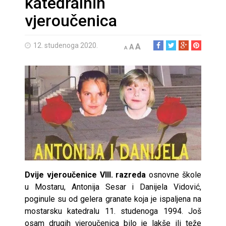
katedralnih
vjeroučenica
12. studenoga 2020.
A
A
A
Dvije vjeroučenice VIII. razreda
osnovne škole
u Mostaru, Antonija Sesar i Danijela Vidović,
poginule su od gelera granate koja je ispaljena na
mostarsku katedralu 11. studenoga 1994. Još
osam drugih vjeroučenica bilo je lakše ili teže