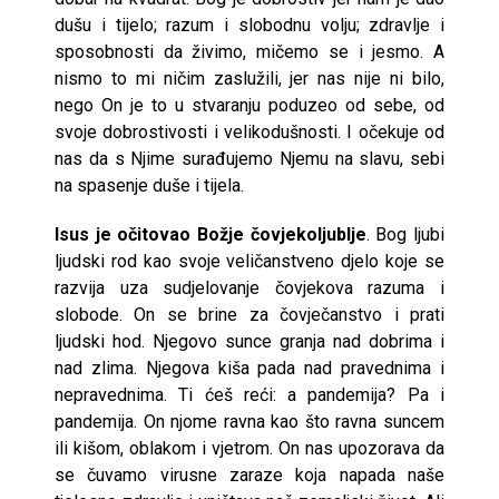
dušu i tijelo; razum i slobodnu volju; zdravlje i
sposobnosti da živimo, mičemo se i jesmo. A
nismo to mi ničim zaslužili, jer nas nije ni bilo,
nego On je to u stvaranju poduzeo od sebe, od
svoje dobrostivosti i velikodušnosti. I očekuje od
nas da s Njime surađujemo Njemu na slavu, sebi
na spasenje duše i tijela.
Isus je očitovao Božje čovjekoljublje
. Bog ljubi
ljudski rod kao svoje veličanstveno djelo koje se
razvija uza sudjelovanje čovjekova razuma i
slobode. On se brine za čovječanstvo i prati
ljudski hod. Njegovo sunce granja nad dobrima i
nad zlima. Njegova kiša pada nad pravednima i
nepravednima. Ti ćeš reći: a pandemija? Pa i
pandemija. On njome ravna kao što ravna suncem
ili kišom, oblakom i vjetrom. On nas upozorava da
se čuvamo virusne zaraze koja napada naše