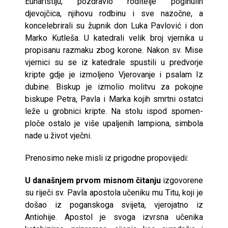
Euharistiju, pozdravio roditelje poginulih
djevojčica, njihovu rodbinu i sve nazočne, a
koncelebrirali su župnik don Luka Pavlović i don
Marko Kutleša. U katedrali velik broj vjernika u
propisanu razmaku zbog korone. Nakon sv. Mise
vjernici su se iz katedrale spustili u predvorje
kripte gdje je izmoljeno Vjerovanje i psalam Iz
dubine. Biskup je izmolio molitvu za pokojne
biskupe Petra, Pavla i Marka kojih smrtni ostatci
leže u grobnici kripte. Na stolu ispod spomen-
ploče ostalo je više upaljenih lampiona, simbola
nade u život vječni.
Prenosimo neke misli iz prigodne propovijedi:
U današnjem prvom misnom čitanju
izgovorene
su riječi sv. Pavla apostola učeniku mu Titu, koji je
došao iz poganskoga svijeta, vjerojatno iz
Antiohije. Apostol je svoga izvrsna učenika