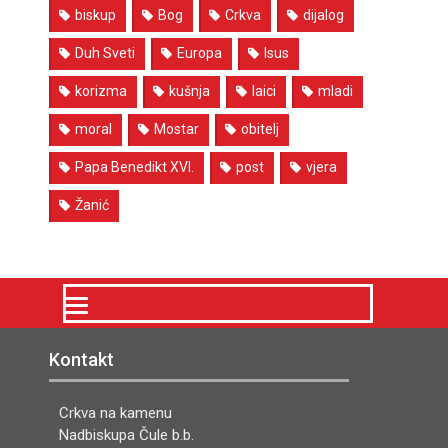
biskup
Bog
Crkva
dijalog
Duh Sveti
Europa
Isus
korizma
kušnja
laici
mladi
moral
Mostar
obitelj
Papa Benedikt XVI.
post
vjera
Žanić
Kontakt
Crkva na kamenu
Nadbiskupa Čule b.b.