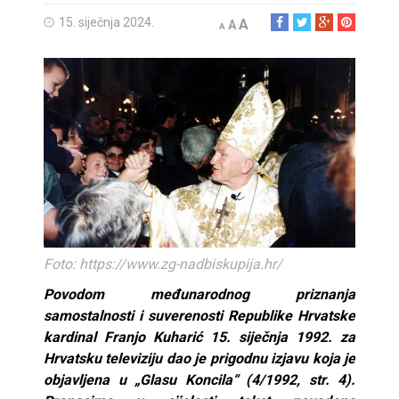
15. siječnja 2024.
A
A
A
Foto: https://www.zg-nadbiskupija.hr/
Povodom međunarodnog priznanja
samostalnosti i suverenosti Republike Hrvatske
kardinal Franjo Kuharić 15. siječnja 1992. za
Hrvatsku televiziju dao je prigodnu izjavu koja je
objavljena u „Glasu Koncila“ (4/1992, str. 4).