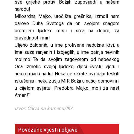
sve grijehe protiv Božjih zapovijedi u našem
narodu!
Milosrdna Majko, utočište grešnika, izmoli nam
darove Duha Svetoga da on svojom snagom
promijeni ljudske misli i srca na dobro, za
pravednost i mir!
Utjeho žalosnih, u ime prolivene nedužne krvi, u
ime suza ranjenih i izbjeglih, u ime patnja nevinih
molimo Te da svojim zagovorom od nebeskog
Oca izmoliš svojoj ljudskoj djeci čvrstu vjeru i
neuzdrmanu nadu! Neka se skrate ovi dani teških
iskušenja i neka zasja MIR Božji u našoj domovini i
u cijelom svijetu! Predobra Majko, moli za nas!
Amen!“
Izvor: Crkva na kamenu/IKA
Povezane vijesti i objave