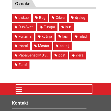
Oznake
biskup
Bog
Crkva
dijalog
Duh Sveti
Europa
Isus
korizma
kušnja
laici
mladi
moral
Mostar
obitelj
Papa Benedikt XVI.
post
vjera
Žanić
Kontakt