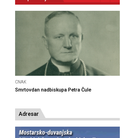
CNAK
Deseta obljetnica poništenja komunističke
presude bl. Alojziju Stepincu
Adresar