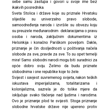
sebe samu zastupa i govori u svoje ime bez
ikakvih posrednika.
Sveta Stolica i države koje su priznale Hrvatsku
slijedile su univerzalno pravo slobode,
samoodređenja naroda i izvršile su obvezu koju
su preuzele međunarodnim deklaracijama o pravu
osoba i naroda, zaključnim dokumentima iz
Helsinkija i konačno Pariškom poveljom. Dakle,
priznanje je čin dosljednosti u poštivanja načela
slobode za sve, pravde za sve. To su opet temelji
mira! Samo slobodni narodi mogu biti suradnici za
opće dobro sviju. Želimo da budu priznate
slobodnima i one republike koje to žele.
Svijest i savjest suvremenog svijeta, nakon teških
iskustava imperijalizama, totalitarizama i
kolonijalizma, sazrela je do tolike mjere da
isključuje svako tlačenje nad ljudima i narodima.
Ovo je priznanje plod te svijesti. Stoga priznanje
slobodne hrvatske države nije upereno protiv