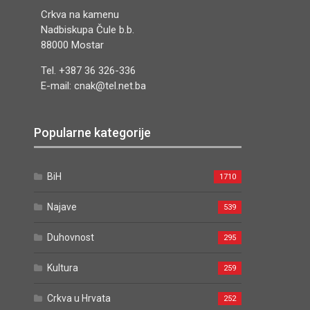
Crkva na kamenu
Nadbiskupa Čule b.b.
88000 Mostar
Tel. +387 36 326-336
E-mail: cnak@tel.net.ba
Popularne kategorije
BiH
1710
Najave
539
Duhovnost
295
Kultura
259
Crkva u Hrvata
252