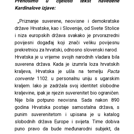
Prenosimo u cijelosti tekst navedene
Kardinalove izjave:
„Priznanje suverene, neovisne i demokratske
države Hrvatske, kao i Slovenije, od Svete Stolice
i niza europskih država svakako je prvorazredni
povijesni događaj koji znači veliku povijesnu
prekretnicu za hrvatski, odnosno slovenski narod.
Hrvatska je u vrijeme svojih narodnih vladara bila
suverena država. Kada je izumrla loza hrvatskih
kraljeva, Hrvatska je ušla na temelju
Pacta
convente
1102. u personalnu uniju s ugarskim
kraljem. Iako je zadržala svoj identitet slobodne
kraljevine, ipak je njezin suverenitet bio ograničen.
Nije bila potpuno neovisna. Sada nakon 890
godina Hrvatska postaje samostalna država, s
punim suverenitetom i upisana je u katalog
slobodnih država Europe i svijeta. Time dobiva
puno pravo da bude međunarodni subjekt, da