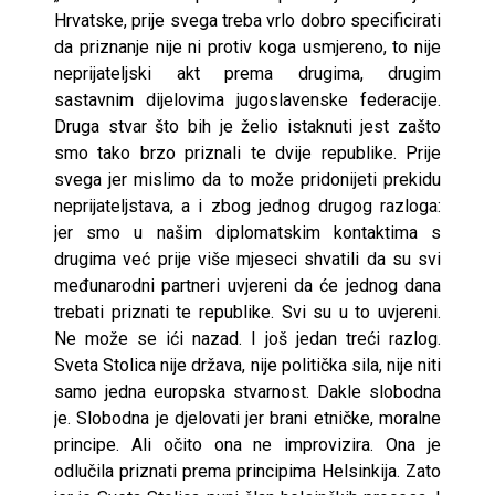
Hrvatske, prije svega treba vrlo dobro specificirati
da priznanje nije ni protiv koga usmjereno, to nije
neprijateljski akt prema drugima, drugim
sastavnim dijelovima jugoslavenske federacije.
Druga stvar što bih je želio istaknuti jest zašto
smo tako brzo priznali te dvije republike. Prije
svega jer mislimo da to može pridonijeti prekidu
neprijateljstava, a i zbog jednog drugog razloga:
jer smo u našim diplomatskim kontaktima s
drugima već prije više mjeseci shvatili da su svi
međunarodni partneri uvjereni da će jednog dana
trebati priznati te republike. Svi su u to uvjereni.
Ne može se ići nazad. I još jedan treći razlog.
Sveta Stolica nije država, nije politička sila, nije niti
samo jedna europska stvarnost. Dakle slobodna
je. Slobodna je djelovati jer brani etničke, moralne
principe. Ali očito ona ne improvizira. Ona je
odlučila priznati prema principima Helsinkija. Zato