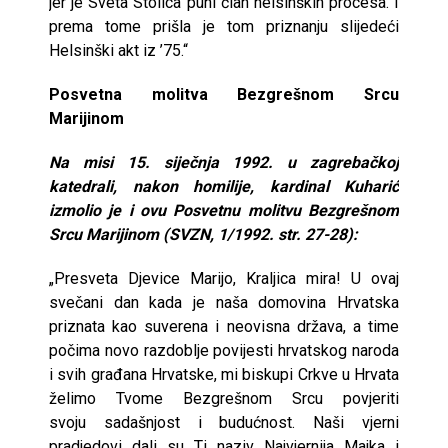
jer je Sveta Stolica puni član helsinških procesa. I
prema tome prišla je tom priznanju slijedeći
Helsinški akt iz ’75.“
Posvetna molitva Bezgrešnom Srcu
Marijinom
Na misi 15. siječnja 1992. u zagrebačkoj
katedrali, nakon homilije, kardinal Kuharić
izmolio je i ovu Posvetnu molitvu Bezgrešnom
Srcu Marijinom (SVZN, 1/1992. str. 27-28):
„Presveta Djevice Marijo, Kraljica mira! U ovaj
svečani dan kada je naša domovina Hrvatska
priznata kao suverena i neovisna država, a time
počima novo razdoblje povijesti hrvatskog naroda
i svih građana Hrvatske, mi biskupi Crkve u Hrvata
želimo Tvome Bezgrešnom Srcu povjeriti
svoju sadašnjost i budućnost. Naši vjerni
pradjedovi dali su Ti naziv Najvjernija Majka i