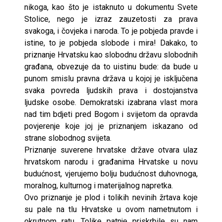
nikoga, kao što je istaknuto u dokumentu Svete
Stolice, nego je izraz zauzetosti za prava
svakoga, i čovjeka i naroda. To je pobjeda pravde i
istine, to je pobjeda slobode i mira! Dakako, to
priznanje Hrvatsku kao slobodnu državu slobodnih
građana, obvezuje da to uistinu bude: da bude u
punom smislu pravna država u kojoj je isključena
svaka povreda ljudskih prava i dostojanstva
ljudske osobe. Demokratski izabrana vlast mora
nad tim bdjeti pred Bogom i svijetom da opravda
povjerenje koje joj je priznanjem iskazano od
strane slobodnog svijeta.
Priznanje suverene hrvatske države otvara ulaz
hrvatskom narodu i građanima Hrvatske u novu
budućnost, vjerujemo bolju budućnost duhovnoga,
moralnog, kulturnog i materijalnog napretka.
Ovo priznanje je plod i tolikih nevinih žrtava koje
su pale na tlu Hrvatske u ovom nametnutom i
okrutnom ratu. Tolike patnje priskrbile su nam