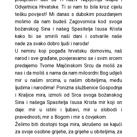
Odvjetnica Hrvatske. Ti si nam to bila kroz cijelu
tešku povijest! Mi danas s dubokim pouzdanjem
molimo da nam budeš Zagovornica kod svoga
božanskog Sina i našeg Spasitelja Isusa Krista
kako bi se smirili naši dani i ostvarile naše
nade za svako dobro ljudi i naroda!
U nemiru koji pogađa hrvatsku domovinu, naš
narod i sve građane, povjeravamo se i svim srcem
predajemo Tvome Majčinskom Srcu da moliš za
nas i da moliš s nama da nam milosrdni Bog udijeli
mir u našim srcima, u našim obiteljima, među
ljudima i narodima! Ponizna službenice Gospodnja
i Kraljice mira, izmoli od Srca svoga božanskog
Sina i našega Spasitelja Isusa Krista mir koji on
daje: mir u istini i ljubavi, mir u slobodi i
pravednosti, mir s Bogom i mir s čovjekom.
Želimo biti dostojni toga mira, skrušeno se kajući
za svoje osobne grijehe, za grijehe u obiteljima, za