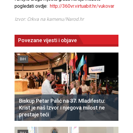
pogledati ovdje:
http://360vr.virtuabit.hr/vukovar
Izvor: Crkva na kamenu/Narod.hr
Povezane vijesti i objave
BiH
Biskup Petar Palić na 37. Mladifestu:
Krist je naš Izvor i njegova milost ne
prestaje teći