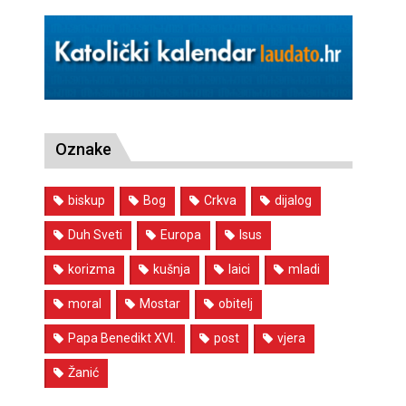
Oznake
biskup
Bog
Crkva
dijalog
Duh Sveti
Europa
Isus
korizma
kušnja
laici
mladi
moral
Mostar
obitelj
Papa Benedikt XVI.
post
vjera
Žanić