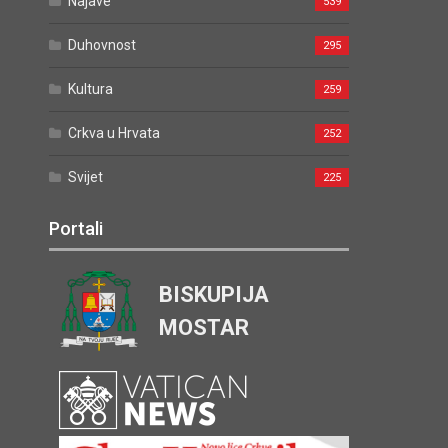
Najave
539
Duhovnost
295
Kultura
259
Crkva u Hrvata
252
Svijet
225
Portali
BISKUPIJA
MOSTAR