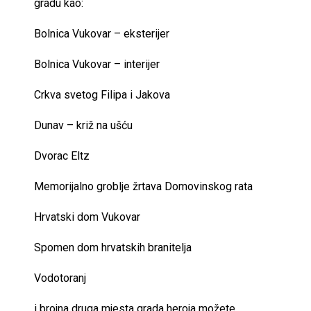
gradu kao:
Bolnica Vukovar – eksterijer
Bolnica Vukovar – interijer
Crkva svetog Filipa i Jakova
Dunav – križ na ušću
Dvorac Eltz
Memorijalno groblje žrtava Domovinskog rata
Hrvatski dom Vukovar
Spomen dom hrvatskih branitelja
Vodotoranj
i brojna druga mjesta grada heroja možete