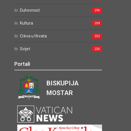
Duhovnost
295
Kultura
259
Crkva u Hrvata
252
Svijet
225
Portali
BISKUPIJA
MOSTAR