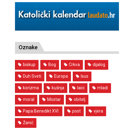
Oznake
biskup
Bog
Crkva
dijalog
Duh Sveti
Europa
Isus
korizma
kušnja
laici
mladi
moral
Mostar
obitelj
Papa Benedikt XVI.
post
vjera
Žanić