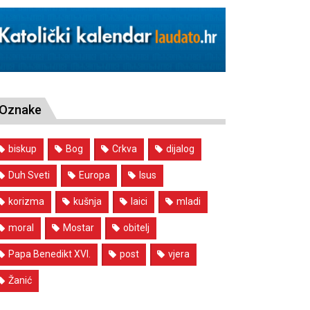
Oznake
biskup
Bog
Crkva
dijalog
Duh Sveti
Europa
Isus
korizma
kušnja
laici
mladi
moral
Mostar
obitelj
Papa Benedikt XVI.
post
vjera
Žanić