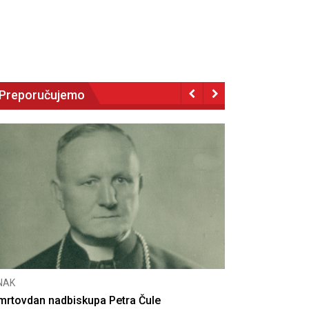
Preporučujemo
CNAK
Deseta obljetnica poništenja komunističke