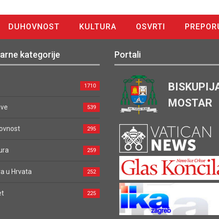
DUHOVNOST
KULTURA
OSVRTI
PREPOR
arne kategorije
Portali
BISKUPIJ
1710
MOSTAR
ave
539
ovnost
295
ura
259
a u Hrvata
252
et
225