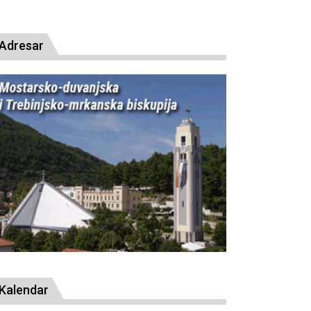
presude bl. Alojziju Stepincu
Adresar
Kalendar