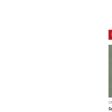
CNAK
icu
Smrtovdan nadbiskupa Petra Čule