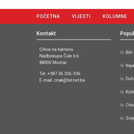
POČETNA
VIJESTI
KOLUMNE
DIGITALNO IZDANJE
Kontakt
Popul
Crkva na kamenu
BiH
Nadbiskupa Čule b.b.
88000 Mostar
Naj
Tel. +387 36 326-336
Duh
E-mail: cnak@tel.net.ba
Kult
Crkv
Svij