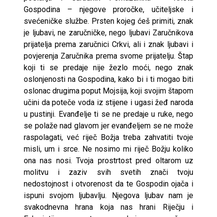
Gospodina – njegove proročke, učiteljske i
svećeničke službe. Prsten kojeg ćeš primiti, znak
je ljubavi, ne zaručničke, nego ljubavi Zaručnikova
prijatelja prema zaručnici Crkvi, ali i znak ljubavi i
povjerenja Zaručnika prema svome prijatelju. Štap
koji ti se predaje nije žezlo moći, nego znak
oslonjenosti na Gospodina, kako bi i ti mogao biti
oslonac drugima poput Mojsija, koji svojim štapom
učini da poteče voda iz stijene i ugasi žeđ naroda
u pustinji. Evanđelje ti se ne predaje u ruke, nego
se polaže nad glavom jer evanđeljem se ne može
raspolagati, već riječ Božja treba zahvatiti tvoje
misli, um i srce. Ne nosimo mi riječ Božju koliko
ona nas nosi. Tvoja prostrtost pred oltarom uz
molitvu i zaziv svih svetih znači tvoju
nedostojnost i otvorenost da te Gospodin ojača i
ispuni svojom ljubavlju. Njegova ljubav nam je
svakodnevna hrana koja nas hrani Riječju i