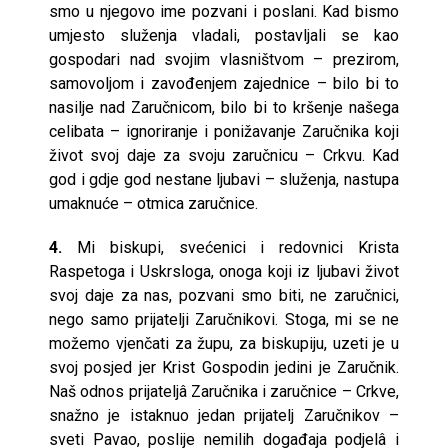
smo u njegovo ime pozvani i poslani. Kad bismo
umjesto služenja vladali, postavljali se kao
gospodari nad svojim vlasništvom – prezirom,
samovoljom i zavođenjem zajednice – bilo bi to
nasilje nad Zaručnicom, bilo bi to kršenje našega
celibata – ignoriranje i ponižavanje Zaručnika koji
život svoj daje za svoju zaručnicu – Crkvu. Kad
god i gdje god nestane ljubavi – služenja, nastupa
umaknuće – otmica zaručnice.
4.
Mi biskupi, svećenici i redovnici Krista
Raspetoga i Uskrsloga, onoga koji iz ljubavi život
svoj daje za nas, pozvani smo biti, ne zaručnici,
nego samo prijatelji Zaručnikovi. Stoga, mi se ne
možemo vjenčati za župu, za biskupiju, uzeti je u
svoj posjed jer Krist Gospodin jedini je Zaručnik.
Naš odnos prijateljâ Zaručnika i zaručnice – Crkve,
snažno je istaknuo jedan prijatelj Zaručnikov –
sveti Pavao, poslije nemilih događaja podjelâ i