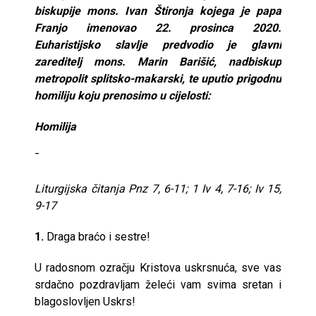
biskupije mons. Ivan Štironja kojega je papa
Franjo imenovao 22. prosinca 2020.
Euharistijsko slavlje predvodio je glavni
zareditelj mons. Marin Barišić, nadbiskup
metropolit splitsko-makarski, te uputio prigodnu
homiliju koju prenosimo u cijelosti:
Homilija
¯
Liturgijska čitanja Pnz 7, 6-11; 1 Iv 4, 7-16; Iv 15,
9-17
1.
Draga braćo i sestre!
U radosnom ozračju Kristova uskrsnuća, sve vas
srdačno pozdravljam želeći vam svima sretan i
blagoslovljen Uskrs!