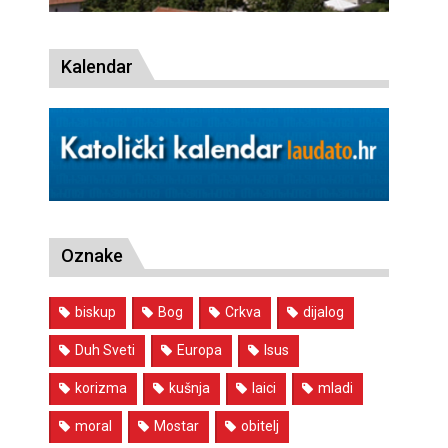
Kalendar
Oznake
biskup
Bog
Crkva
dijalog
Duh Sveti
Europa
Isus
korizma
kušnja
laici
mladi
moral
Mostar
obitelj