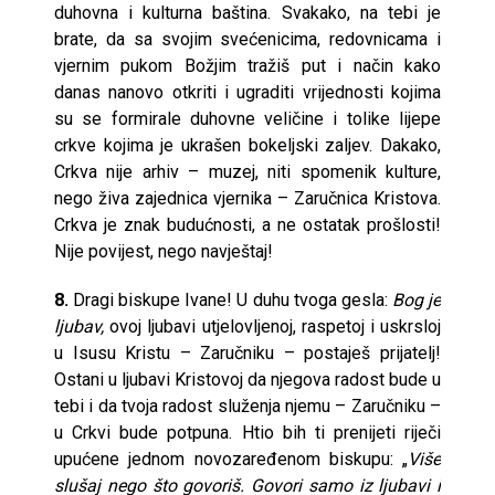
duhovna i kulturna baština. Svakako, na tebi je
brate, da sa svojim svećenicima, redovnicama i
vjernim pukom Božjim tražiš put i način kako
danas nanovo otkriti i ugraditi vrijednosti kojima
su se formirale duhovne veličine i tolike lijepe
crkve kojima je ukrašen bokeljski zaljev. Dakako,
Crkva nije arhiv – muzej, niti spomenik kulture,
nego živa zajednica vjernika – Zaručnica Kristova.
Crkva je znak budućnosti, a ne ostatak prošlosti!
Nije povijest, nego navještaj!
8.
Dragi biskupe Ivane! U duhu tvoga gesla:
Bog je
ljubav,
ovoj ljubavi utjelovljenoj, raspetoj i uskrsloj
u Isusu Kristu – Zaručniku – postaješ prijatelj!
Ostani u ljubavi Kristovoj da njegova radost bude u
tebi i da tvoja radost služenja njemu – Zaručniku –
u Crkvi bude potpuna. Htio bih ti prenijeti riječi
upućene jednom novozaređenom biskupu: „
Više
slušaj nego što govoriš. Govori samo iz ljubavi i