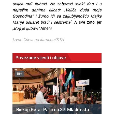
uvijek radi ljubavi. Ne zaboravi svaki dan i u
najtežim danima klicati: „Veliča duša moja
Gospodina“ i žurno ići sa zaljubljenošću Majke
Marije ususret braći i sestrama
“. A sve zato, jer
„
Bog je ljubav!“
Amen!
Izvor: Crkva na kamenu/KTA
Povezane vijesti i objave
BiH
Biskup Petar Palić na 37. Mladifestu: