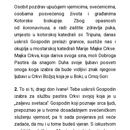
Osobit pozdrav upućujem vjernicima, svećenicima,
osobama posvećenog života i građanima
Kotorske biskupije. Zbog opasnosti
od
koronavirusa
, a radi zaštite zdravlja puka,
umjesto u kotorskoj katedrali sv. Tripuna, danas
uskrsli Gospodin prelazi granice, sustiže nas i
okuplja u mostarskoj katedrali Marije Majke Crkve.
Majka Crkva, koja dariva svoga sina, moli Dobroga
Pastira da snagom Duha svoje ljubavi posveti
onoga koga izabra da bude vidljivi znak njegove
ljubavi u Crkvi Božjoj koja je u Boki, u Crnoj Gori.
2.
To si ti, dragi don Ivane! Tebe uskrsli Gospodin
izabra za službu pastira Crkvi svojoj koja je u
„zaljevu svetaca“. Gospodin koji poznaje srca ljudi,
prepoznao je u tvome dosadašnjem svećeničkom
služenju vjernost, pa ti sada povjerava još veće
zadaće, da mu i u tome budeš vjeran. S iskustvom