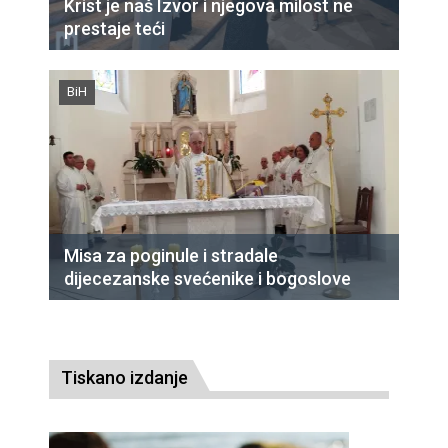
Krist je naš Izvor i njegova milost ne
prestaje teći
BiH
Misa za poginule i stradale
dijecezanske svećenike i bogoslove
Tiskano izdanje