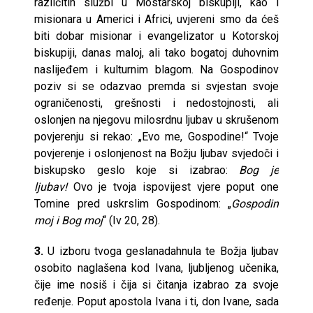
različitih službi u Mostarskoj biskupiji, kao i
misionara u Americi i Africi, uvjereni smo da ćeš
biti dobar misionar i evangelizator u Kotorskoj
biskupiji, danas maloj, ali tako bogatoj duhovnim
naslijeđem i kulturnim blagom. Na Gospodinov
poziv si se odazvao premda si svjestan svoje
ograničenosti, grešnosti i nedostojnosti, ali
oslonjen na njegovu milosrdnu ljubav u skrušenom
povjerenju si rekao: „Evo me, Gospodine!“ Tvoje
povjerenje i oslonjenost na Božju ljubav svjedoči i
biskupsko geslo koje si izabrao:
Bog je
ljubav!
Ovo je tvoja ispovijest vjere poput one
Tomine pred uskrslim Gospodinom: „
Gospodin
moj i Bog moj
“ (Iv 20, 28).
3.
U izboru tvoga geslanadahnula te Božja ljubav
osobito naglašena kod Ivana, ljubljenog učenika,
čije ime nosiš i čija si čitanja izabrao za svoje
ređenje. Poput apostola Ivana i ti, don Ivane, sada