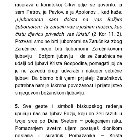
raspravâ u korintskoj Crkvi gdje se govorilo: ja
sam Petrov, ja Pavlov, a ja Apolonov…, kad kaže:
„
Ljubomoran sam doista na vas Božjim
ljubomorom: ta zaručih vas s jednim mužem, kao
čistu djevicu privedoh vas Kristu
“ (2 Kor 11, 2).
Pozvani smo ne biti ljubomorni na Zaručnika zbog
Zaručnice, nego biti ljubomorni Zaručnikovom
ljubavlju – Božjom ljubavlju – da se Zaručnica ne
udalji od ljubavi Krista Gospodina, pomagati joj da
je ne zavedu drugi udvarači i nakupci sebične
ljubavi. Da bismo bili vjerni prijatelji Zaručnikovi,
potrebna nam je iskrena povezanost i prijateljstvo
s njegovom božanskom ljubavlju.
5.
Sve geste i simboli biskupskog ređenja
upućuju nas na ljubav Božju, koju on želi razliti u
tvoje srce po Duhu Svetom – polaganjem ruku.
Pomazanjem svetim uljem postaješ dionikom
poslanja i suradnik Pomazanika – Krista