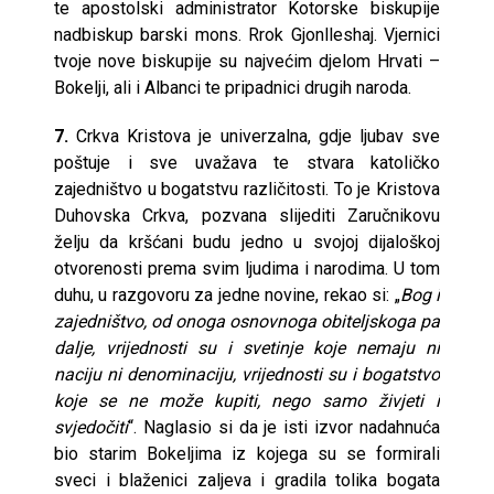
te apostolski administrator Kotorske biskupije
nadbiskup barski mons. Rrok Gjonlleshaj. Vjernici
tvoje nove biskupije su najvećim djelom Hrvati –
Bokelji, ali i Albanci te pripadnici drugih naroda.
7.
Crkva Kristova je univerzalna, gdje ljubav sve
poštuje i sve uvažava te stvara katoličko
zajedništvo u bogatstvu različitosti. To je Kristova
Duhovska Crkva, pozvana slijediti Zaručnikovu
želju da kršćani budu jedno u svojoj dijaloškoj
otvorenosti prema svim ljudima i narodima. U tom
duhu, u razgovoru za jedne novine, rekao si: „
Bog i
zajedništvo, od onoga osnovnoga obiteljskoga pa
dalje, vrijednosti su i svetinje koje nemaju ni
naciju ni denominaciju, vrijednosti su i bogatstvo
koje se ne može kupiti, nego samo živjeti i
svjedočiti
“. Naglasio si da je isti izvor nadahnuća
bio starim Bokeljima iz kojega su se formirali
sveci i blaženici zaljeva i gradila tolika bogata