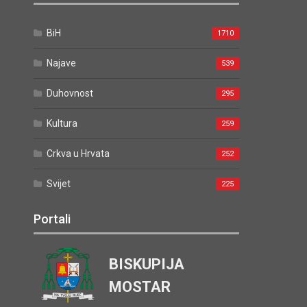
BiH
1710
Najave
539
Duhovnost
295
Kultura
259
Crkva u Hrvata
252
Svijet
225
Portali
BISKUPIJA
MOSTAR