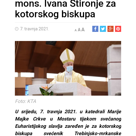
mons. Ivana Štironje za
kotorskog biskupa
7. travnja 2021.
A
A
A
Foto: KTA
U srijedu, 7. travnja 2021. u katedrali Marije
Majke Crkve u Mostaru tijekom svečanog
Euharistijskog slavlja zaređen je za kotorskog
biskupa svećenik Trebinjsko-mrkanske