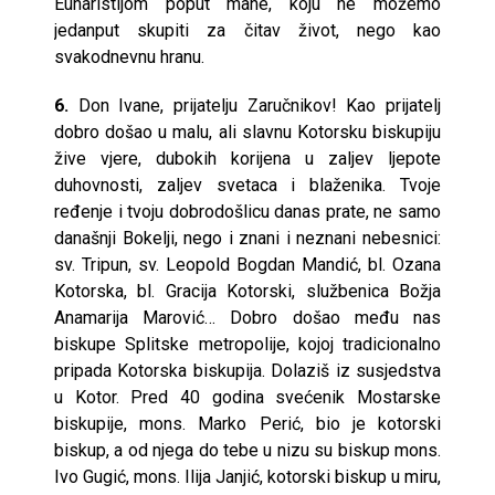
Euharistijom poput mane, koju ne možemo
jedanput skupiti za čitav život, nego kao
svakodnevnu hranu.
6.
Don Ivane, prijatelju Zaručnikov! Kao prijatelj
dobro došao u malu, ali slavnu Kotorsku biskupiju
žive vjere, dubokih korijena u zaljev ljepote
duhovnosti, zaljev svetaca i blaženika. Tvoje
ređenje i tvoju dobrodošlicu danas prate, ne samo
današnji Bokelji, nego i znani i neznani nebesnici:
sv. Tripun, sv. Leopold Bogdan Mandić, bl. Ozana
Kotorska, bl. Gracija Kotorski, službenica Božja
Anamarija Marović… Dobro došao među nas
biskupe Splitske metropolije, kojoj tradicionalno
pripada Kotorska biskupija. Dolaziš iz susjedstva
u Kotor. Pred 40 godina svećenik Mostarske
biskupije, mons. Marko Perić, bio je kotorski
biskup, a od njega do tebe u nizu su biskup mons.
Ivo Gugić, mons. Ilija Janjić, kotorski biskup u miru,