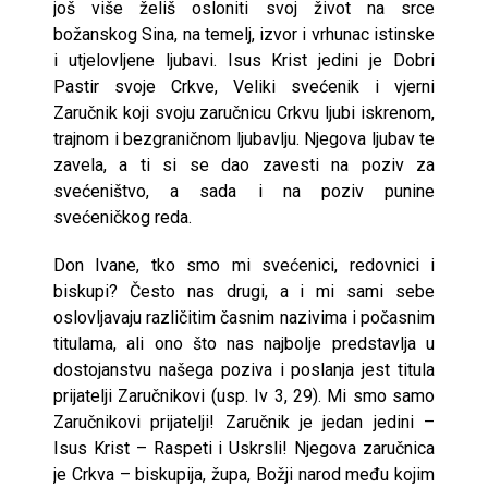
još više želiš osloniti svoj život na srce
božanskog Sina, na temelj, izvor i vrhunac istinske
i utjelovljene ljubavi. Isus Krist jedini je Dobri
Pastir svoje Crkve, Veliki svećenik i vjerni
Zaručnik koji svoju zaručnicu Crkvu ljubi iskrenom,
trajnom i bezgraničnom ljubavlju. Njegova ljubav te
zavela, a ti si se dao zavesti na poziv za
svećeništvo, a sada i na poziv punine
svećeničkog reda.
Don Ivane, tko smo mi svećenici, redovnici i
biskupi? Često nas drugi, a i mi sami sebe
oslovljavaju različitim časnim nazivima i počasnim
titulama, ali ono što nas najbolje predstavlja u
dostojanstvu našega poziva i poslanja jest titula
prijatelji Zaručnikovi (usp. Iv 3, 29). Mi smo samo
Zaručnikovi prijatelji! Zaručnik je jedan jedini –
Isus Krist – Raspeti i Uskrsli! Njegova zaručnica
je Crkva – biskupija, župa, Božji narod među kojim