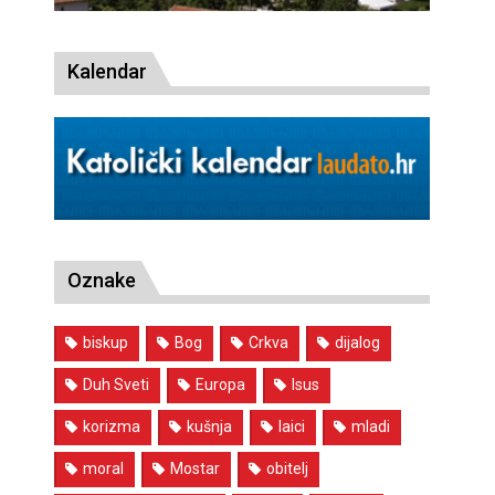
Kalendar
Oznake
biskup
Bog
Crkva
dijalog
Duh Sveti
Europa
Isus
korizma
kušnja
laici
mladi
moral
Mostar
obitelj