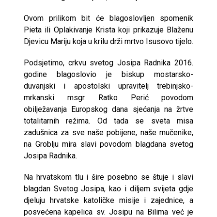
Ovom prilikom bit će blagoslovljen spomenik
Pieta ili Oplakivanje Krista koji prikazuje Blaženu
Djevicu Mariju koja u krilu drži mrtvo Isusovo tijelo.
Podsjetimo, crkvu svetog Josipa Radnika 2016.
godine blagoslovio je biskup mostarsko-
duvanjski i apostolski upravitelj trebinjsko-
mrkanski msgr. Ratko Perić povodom
obilježavanja Europskog dana sjećanja na žrtve
totalitarnih režima. Od tada se sveta misa
zadušnica za sve naše pobijene, naše mučenike,
na Groblju mira slavi povodom blagdana svetog
Josipa Radnika.
Na hrvatskom tlu i šire posebno se štuje i slavi
blagdan Svetog Josipa, kao i diljem svijeta gdje
djeluju hrvatske katoličke misije i zajednice, a
posvećena kapelica sv. Josipu na Bilima već je