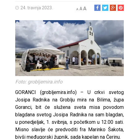
24. travnja 2023.
A
A
A
Foto: grobljemira.info
GORANCI (grobljemira.info) – U crkvi svetog
Josipa Radnika na Groblju mira na Bilima, župa
Goranci, bit će služena sveta misa povodom
blagdana svetog Josipa Radnika na sam blagdan,
u ponedjeljak, 1. svibnja, s početkom u 12.00 sati.
Misno slavlje će predvoditi fra Marinko Šakota,
bivši međugorski župnik, sada kapelan na Čerinu.