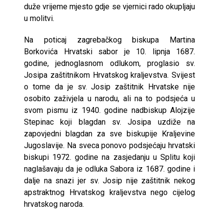
duže vrijeme mjesto gdje se vjernici rado okupljaju
u molitvi.
Na poticaj zagrebačkog biskupa Martina
Borkovića Hrvatski sabor je 10. lipnja 1687.
godine, jednoglasnom odlukom, proglasio sv.
Josipa zaštitnikom Hrvatskog kraljevstva. Svijest
o tome da je sv. Josip zaštitnik Hrvatske nije
osobito zaživjela u narodu, ali na to podsjeća u
svom pismu iz 1940. godine nadbiskup Alojzije
Stepinac koji blagdan sv. Josipa uzdiže na
zapovjedni blagdan za sve biskupije Kraljevine
Jugoslavije. Na sveca ponovo podsjećaju hrvatski
biskupi 1972. godine na zasjedanju u Splitu koji
naglašavaju da je odluka Sabora iz 1687. godine i
dalje na snazi jer sv. Josip nije zaštitnik nekog
apstraktnog Hrvatskog kraljevstva nego cijelog
hrvatskog naroda.