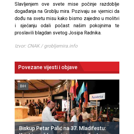
Slavljenjem ove svete mise počinje razdoblje
događanja na Groblju mira. Pozivaju se vjernici da
dođu na svetu misu kako bismo zajedno u molitvi
i sjećanju odali počast našim pokojnima te
proslavili blagdan svetog Josipa Radnika.
Izvor: CNAK / grobljemira.info
Povezane vijesti i objave
BiH
Biskup Petar Palić na 37. Mladifestu: