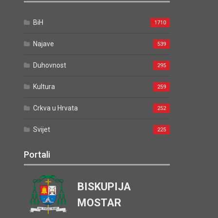
BiH
1710
Najave
539
Duhovnost
295
Kultura
259
Crkva u Hrvata
252
Svijet
225
Portali
BISKUPIJA
MOSTAR