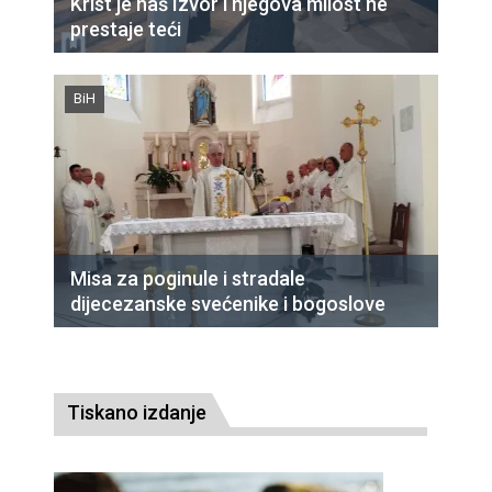
Krist je naš Izvor i njegova milost ne
prestaje teći
BiH
Misa za poginule i stradale
dijecezanske svećenike i bogoslove
Tiskano izdanje