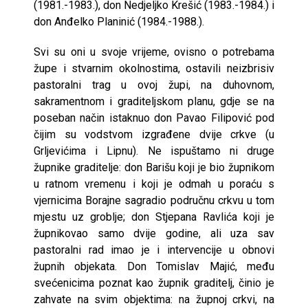
(1981.-1983.), don Nedjeljko Krešić (1983.-1984.) i
don Anđelko Planinić (1984.-1988.).
Svi su oni u svoje vrijeme, ovisno o potrebama
župe i stvarnim okolnostima, ostavili neizbrisiv
pastoralni trag u ovoj župi, na duhovnom,
sakramentnom i graditeljskom planu, gdje se na
poseban način istaknuo don Pavao Filipović pod
čijim su vodstvom izgrađene dvije crkve (u
Grljevićima i Lipnu). Ne ispuštamo ni druge
župnike graditelje: don Barišu koji je bio župnikom
u ratnom vremenu i koji je odmah u poraću s
vjernicima Borajne sagradio područnu crkvu u tom
mjestu uz groblje; don Stjepana Ravlića koji je
župnikovao samo dvije godine, ali uza sav
pastoralni rad imao je i intervencije u obnovi
župnih objekata. Don Tomislav Majić, među
svećenicima poznat kao župnik graditelj, činio je
zahvate na svim objektima: na župnoj crkvi, na