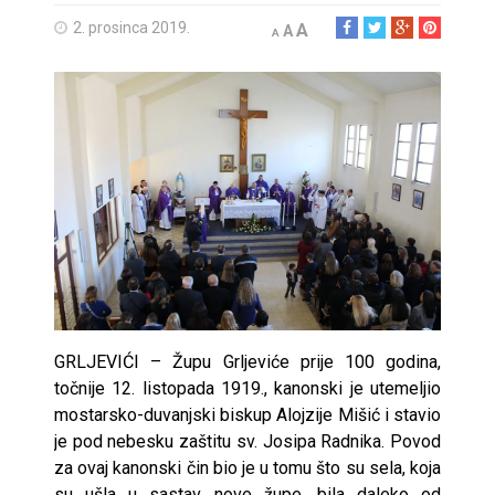
2. prosinca 2019.
A
A
A
GRLJEVIĆI – Župu Grljeviće prije 100 godina,
točnije 12. listopada 1919., kanonski je utemeljio
mostarsko-duvanjski biskup Alojzije Mišić i stavio
je pod nebesku zaštitu sv. Josipa Radnika. Povod
za ovaj kanonski čin bio je u tomu što su sela, koja
su ušla u sastav nove župe, bila daleko od