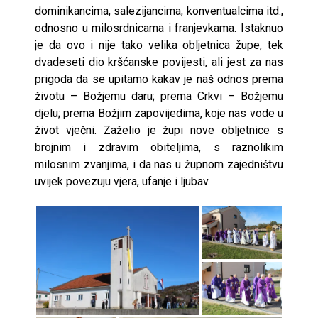
dominikancima, salezijancima, konventualcima itd.,
odnosno u milosrdnicama i franjevkama. Istaknuo
je da ovo i nije tako velika obljetnica župe, tek
dvadeseti dio kršćanske povijesti, ali jest za nas
prigoda da se upitamo kakav je naš odnos prema
životu – Božjemu daru; prema Crkvi – Božjemu
djelu; prema Božjim zapovijedima, koje nas vode u
život vječni. Zaželio je župi nove obljetnice s
brojnim i zdravim obiteljima, s raznolikim
milosnim zvanjima, i da nas u župnom zajedništvu
uvijek povezuju vjera, ufanje i ljubav.