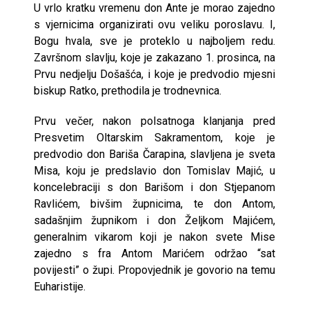
U vrlo kratku vremenu don Ante je morao zajedno
s vjernicima organizirati ovu veliku poroslavu. I,
Bogu hvala, sve je proteklo u najboljem redu.
Završnom slavlju, koje je zakazano 1. prosinca, na
Prvu nedjelju Došašća, i koje je predvodio mjesni
biskup Ratko, prethodila je trodnevnica.
Prvu večer, nakon polsatnoga klanjanja pred
Presvetim Oltarskim Sakramentom, koje je
predvodio don Bariša Čarapina, slavljena je sveta
Misa, koju je predslavio don Tomislav Majić, u
koncelebraciji s don Barišom i don Stjepanom
Ravlićem, bivšim župnicima, te don Antom,
sadašnjim župnikom i don Željkom Majićem,
generalnim vikarom koji je nakon svete Mise
zajedno s fra Antom Marićem održao “sat
povijesti” o župi. Propovjednik je govorio na temu
Euharistije.