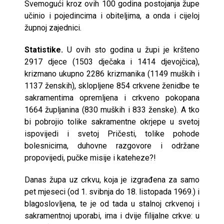
Svemogući kroz ovih 100 godina postojanja župe
učinio i pojedincima i obiteljima, a onda i cijeloj
župnoj zajednici.
Statistike.
U ovih sto godina u župi je kršteno
2917 djece (1503 dječaka i 1414 djevojčica),
krizmano ukupno 2286 krizmanika (1149 muških i
1137 ženskih), sklopljene 854 crkvene ženidbe te
sakramentima opremljena i crkveno pokopana
1664 župljanina (830 muških i 833 ženske). A tko
bi pobrojio tolike sakramentne okrjepe u svetoj
ispovijedi i svetoj Pričesti, tolike pohode
bolesnicima, duhovne razgovore i održane
propovijedi, pučke misije i kateheze?!
Danas župa uz crkvu, koja je izgrađena za samo
pet mjeseci (od 1. svibnja do 18. listopada 1969.) i
blagoslovljena, te je od tada u stalnoj crkvenoj i
sakramentnoj uporabi, ima i dvije filijalne crkve: u