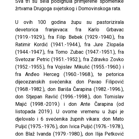
Sva tri su sela podignula primjerene spomenike
žrtvama Drugoga svjetskog i Domovinskoga rata.
U ovih 100 godina župu su pastorizirala
devetorica franjevaca: fra Karlo Grbavac
(1919.-1929.), fra Filip Bebek (1929.-1940.), fra
Ratimir Kordić (1941.-1944.), fra Jure Zlopaša
(1944.-1947.), fra Tomo Zubac (1947.-1951.), fra
Svetozar Petric (1951.-1952.), fra Zdravko Zovko
(1952.-1955.), fra Vojislav Mikulić (1955.-1960.) i
fra Anđeo Herceg (1960.-1968.), te petorica
dijecezanskih svećenika: don Pavao Filipović
(1968.-1982.), don Bariša Čarapina (1982.-1996.),
don Stjepan Ravlić (1996.-1998.), don Tomislav
Majić (1998.-2019.) i don Ante Čarapina (od
listopada 2019.). U ovome vremenu u župi je
djelovalo i 6 svećenika župnih vikara: don Mato
Puljić (1975.-1976.), don Ivica Puljić (1976.-1978.),
don Blaž Ivanda (1979.-1980.), don Ilija Petković