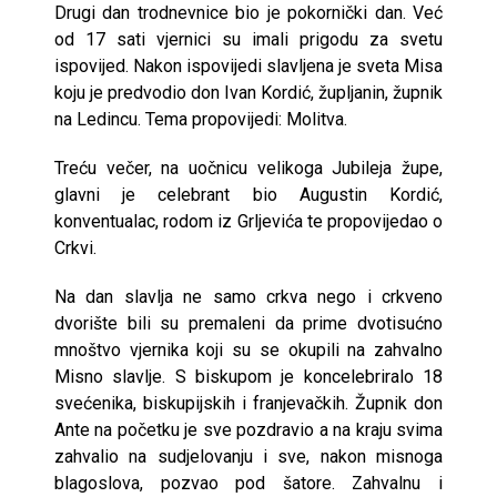
Drugi dan trodnevnice bio je pokornički dan. Već
od 17 sati vjernici su imali prigodu za svetu
ispovijed. Nakon ispovijedi slavljena je sveta Misa
koju je predvodio don Ivan Kordić, župljanin, župnik
na Ledincu. Tema propovijedi: Molitva.
Treću večer, na uočnicu velikoga Jubileja župe,
glavni je celebrant bio Augustin Kordić,
konventualac, rodom iz Grljevića te propovijedao o
Crkvi.
Na dan slavlja ne samo crkva nego i crkveno
dvorište bili su premaleni da prime dvotisućno
mnoštvo vjernika koji su se okupili na zahvalno
Misno slavlje. S biskupom je koncelebriralo 18
svećenika, biskupijskih i franjevačkih. Župnik don
Ante na početku je sve pozdravio a na kraju svima
zahvalio na sudjelovanju i sve, nakon misnoga
blagoslova, pozvao pod šatore. Zahvalnu i