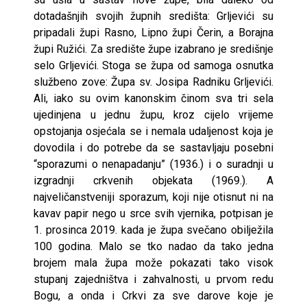
dotadašnjih svojih župnih središta: Grljevići su
pripadali župi Rasno, Lipno župi Čerin, a Borajna
župi Ružići. Za središte župe izabrano je središnje
selo Grljevići. Stoga se župa od samoga osnutka
službeno zove: Župa sv. Josipa Radniku Grljevići.
Ali, iako su ovim kanonskim činom sva tri sela
ujedinjena u jednu župu, kroz cijelo vrijeme
opstojanja osjećala se i nemala udaljenost koja je
dovodila i do potrebe da se sastavljaju posebni
“sporazumi o nenapadanju” (1936.) i o suradnji u
izgradnji crkvenih objekata (1969.). A
najveličanstveniji sporazum, koji nije otisnut ni na
kavav papir nego u srce svih vjernika, potpisan je
1. prosinca 2019. kada je župa svečano obilježila
100 godina. Malo se tko nadao da tako jedna
brojem mala župa može pokazati tako visok
stupanj zajedništva i zahvalnosti, u prvom redu
Bogu, a onda i Crkvi za sve darove koje je