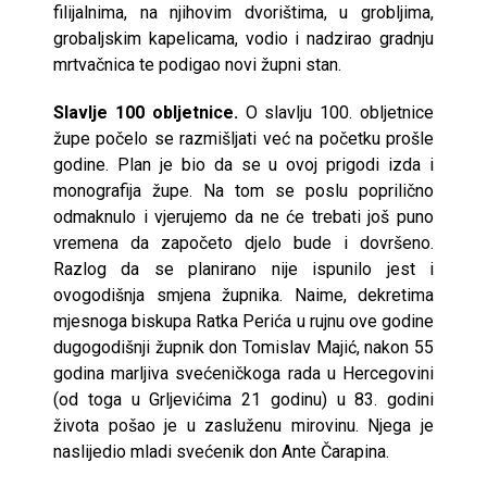
filijalnima, na njihovim dvorištima, u grobljima,
grobaljskim kapelicama, vodio i nadzirao gradnju
mrtvačnica te podigao novi župni stan.
Slavlje 100 obljetnice.
O slavlju 100. obljetnice
župe počelo se razmišljati već na početku prošle
godine. Plan je bio da se u ovoj prigodi izda i
monografija župe. Na tom se poslu poprilično
odmaknulo i vjerujemo da ne će trebati još puno
vremena da započeto djelo bude i dovršeno.
Razlog da se planirano nije ispunilo jest i
ovogodišnja smjena župnika. Naime, dekretima
mjesnoga biskupa Ratka Perića u rujnu ove godine
dugogodišnji župnik don Tomislav Majić, nakon 55
godina marljiva svećeničkoga rada u Hercegovini
(od toga u Grljevićima 21 godinu) u 83. godini
života pošao je u zasluženu mirovinu. Njega je
naslijedio mladi svećenik don Ante Čarapina.