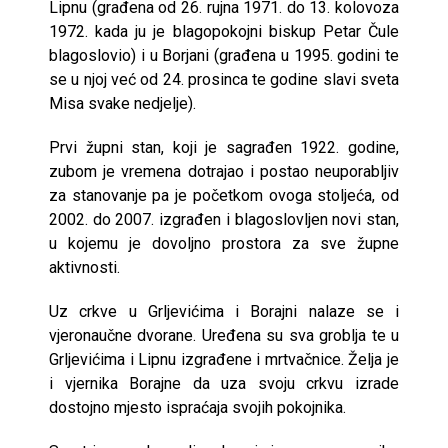
Lipnu (građena od 26. rujna 1971. do 13. kolovoza
1972. kada ju je blagopokojni biskup Petar Čule
blagoslovio) i u Borjani (građena u 1995. godini te
se u njoj već od 24. prosinca te godine slavi sveta
Misa svake nedjelje).
Prvi župni stan, koji je sagrađen 1922. godine,
zubom je vremena dotrajao i postao neuporabljiv
za stanovanje pa je početkom ovoga stoljeća, od
2002. do 2007. izgrađen i blagoslovljen novi stan,
u kojemu je dovoljno prostora za sve župne
aktivnosti.
Uz crkve u Grljevićima i Borajni nalaze se i
vjeronaučne dvorane. Uređena su sva groblja te u
Grljevićima i Lipnu izgrađene i mrtvačnice. Želja je
i vjernika Borajne da uza svoju crkvu izrade
dostojno mjesto ispraćaja svojih pokojnika.