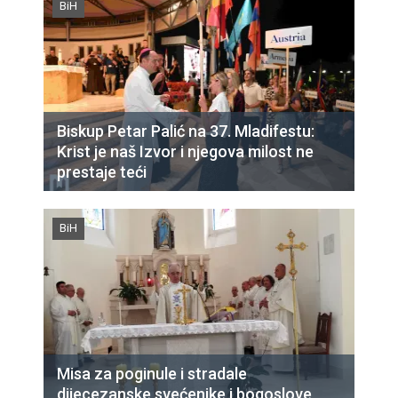
BiH
Biskup Petar Palić na 37. Mladifestu:
Krist je naš Izvor i njegova milost ne
prestaje teći
BiH
Misa za poginule i stradale
dijecezanske svećenike i bogoslove