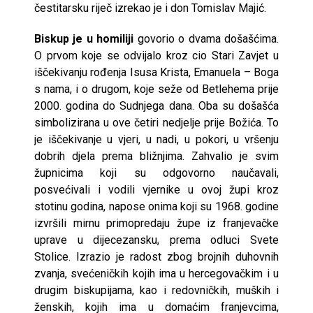
čestitarsku riječ izrekao je i don Tomislav Majić.
Biskup je u homiliji
govorio o dvama došašćima.
O prvom koje se odvijalo kroz cio Stari Zavjet u
iščekivanju rođenja Isusa Krista, Emanuela – Boga
s nama, i o drugom, koje seže od Betlehema prije
2000. godina do Sudnjega dana. Oba su došašća
simbolizirana u ove četiri nedjelje prije Božića. To
je iščekivanje u vjeri, u nadi, u pokori, u vršenju
dobrih djela prema bližnjima. Zahvalio je svim
župnicima koji su odgovorno naučavali,
posvećivali i vodili vjernike u ovoj župi kroz
stotinu godina, napose onima koji su 1968. godine
izvršili mirnu primopredaju župe iz franjevačke
uprave u dijecezansku, prema odluci Svete
Stolice. Izrazio je radost zbog brojnih duhovnih
zvanja, svećeničkih kojih ima u hercegovačkim i u
drugim biskupijama, kao i redovničkih, muških i
ženskih, kojih ima u domaćim franjevcima,