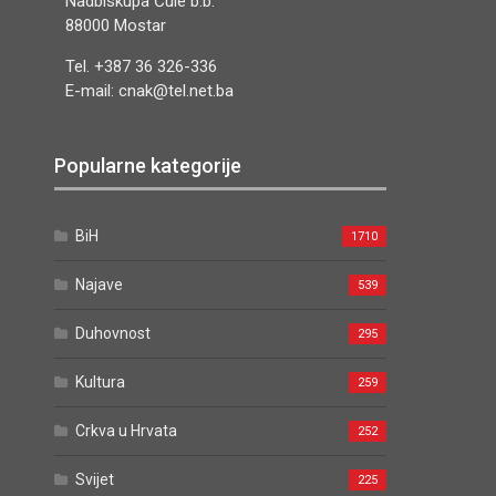
Nadbiskupa Čule b.b.
88000 Mostar
Tel. +387 36 326-336
E-mail: cnak@tel.net.ba
Popularne kategorije
BiH
1710
Najave
539
Duhovnost
295
Kultura
259
Crkva u Hrvata
252
Svijet
225