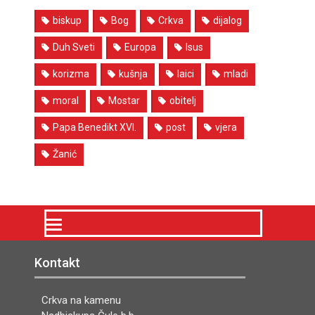
biskup
Bog
Crkva
dijalog
Duh Sveti
Europa
Isus
korizma
kušnja
laici
mladi
moral
Mostar
obitelj
Papa Benedikt XVI.
post
vjera
Žanić
Kontakt
Crkva na kamenu