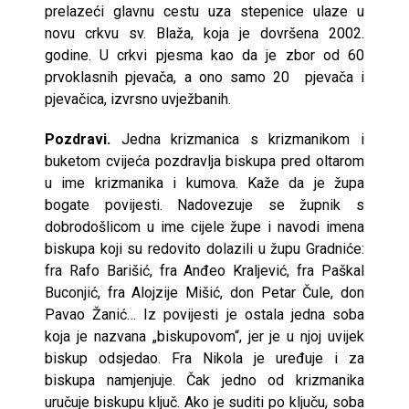
prelazeći glavnu cestu uza stepenice ulaze u
novu crkvu sv. Blaža, koja je dovršena 2002.
godine. U crkvi pjesma kao da je zbor od 60
prvoklasnih pjevača, a ono samo 20 pjevača i
pjevačica, izvrsno uvježbanih.
Pozdravi.
Jedna krizmanica s krizmanikom i
buketom cvijeća pozdravlja biskupa pred oltarom
u ime krizmanika i kumova. Kaže da je župa
bogate povijesti. Nadovezuje se župnik s
dobrodošlicom u ime cijele župe i navodi imena
biskupa koji su redovito dolazili u župu Gradniće:
fra Rafo Barišić, fra Anđeo Kraljević, fra Paškal
Buconjić, fra Alojzije Mišić, don Petar Čule, don
Pavao Žanić… Iz povijesti je ostala jedna soba
koja je nazvana „biskupovom“, jer je u njoj uvijek
biskup odsjedao. Fra Nikola je uređuje i za
biskupa namjenjuje. Čak jedno od krizmanika
uručuje biskupu ključ. Ako je suditi po ključu, soba