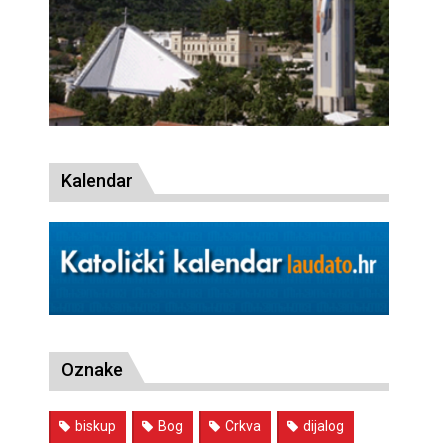
Kalendar
Oznake
biskup
Bog
Crkva
dijalog