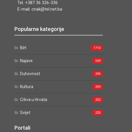
Tel. +387 36 326-336
E-mail: cnak@tel.net.ba
Popularne kategorije
BiH
1710
Najave
539
Duhovnost
295
Kultura
259
Crkva u Hrvata
252
Svijet
225
Portali