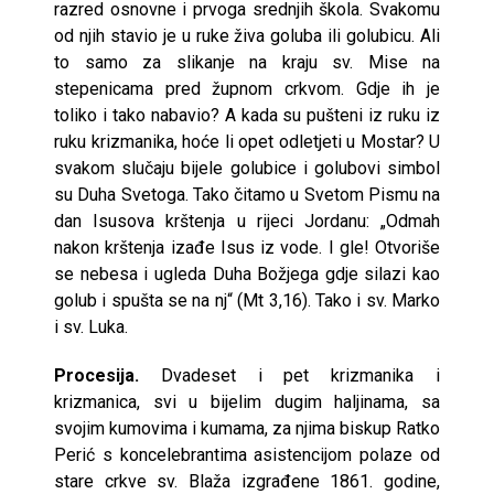
razred osnovne i prvoga srednjih škola. Svakomu
od njih stavio je u ruke živa goluba ili golubicu. Ali
to samo za slikanje na kraju sv. Mise na
stepenicama pred župnom crkvom. Gdje ih je
toliko i tako nabavio? A kada su pušteni iz ruku iz
ruku krizmanika, hoće li opet odletjeti u Mostar? U
svakom slučaju bijele golubice i golubovi simbol
su Duha Svetoga. Tako čitamo u Svetom Pismu na
dan Isusova krštenja u rijeci Jordanu: „Odmah
nakon krštenja izađe Isus iz vode. I gle! Otvoriše
se nebesa i ugleda Duha Božjega gdje silazi kao
golub i spušta se na nj“ (Mt 3,16). Tako i sv. Marko
i sv. Luka.
Procesija.
Dvadeset i pet krizmanika i
krizmanica, svi u bijelim dugim haljinama, sa
svojim kumovima i kumama, za njima biskup Ratko
Perić s koncelebrantima asistencijom polaze od
stare crkve sv. Blaža izgrađene 1861. godine,