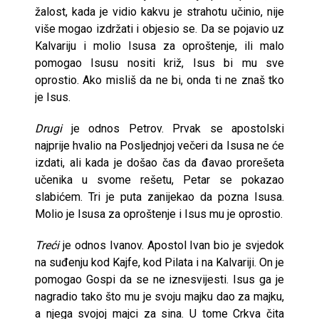
žalost, kada je vidio kakvu je strahotu učinio, nije
više mogao izdržati i objesio se. Da se pojavio uz
Kalvariju i molio Isusa za oproštenje, ili malo
pomogao Isusu nositi križ, Isus bi mu sve
oprostio. Ako misliš da ne bi, onda ti ne znaš tko
je Isus.
Drugi
je odnos Petrov. Prvak se apostolski
najprije hvalio na Posljednjoj večeri da Isusa ne će
izdati, ali kada je došao čas da đavao prorešeta
učenika u svome rešetu, Petar se pokazao
slabićem. Tri je puta zanijekao da pozna Isusa.
Molio je Isusa za oproštenje i Isus mu je oprostio.
Treći
je odnos Ivanov. Apostol Ivan bio je svjedok
na suđenju kod Kajfe, kod Pilata i na Kalvariji. On je
pomogao Gospi da se ne iznesvijesti. Isus ga je
nagradio tako što mu je svoju majku dao za majku,
a njega svojoj majci za sina. U tome Crkva čita