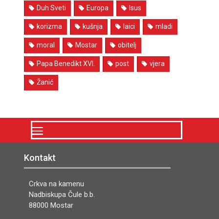
Duh Sveti
Europa
Isus
korizma
kušnja
laici
mladi
moral
Mostar
obitelj
Papa Benedikt XVI.
post
vjera
Žanić
Kontakt
Crkva na kamenu
Nadbiskupa Čule b.b.
88000 Mostar