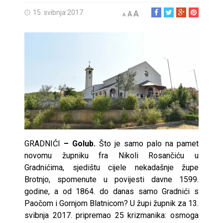
15. svibnja 2017.
A
A
A
GRADNIĆI
– Golub.
Što je samo palo na pamet
novomu župniku fra Nikoli Rosančiću u
Gradnićima, sjedištu cijele nekadašnje župe
Brotnjo, spomenute u povijesti davne 1599.
godine, a od 1864. do danas samo Gradnići s
Paočom i Gornjom Blatnicom? U župi župnik za 13.
svibnja 2017. pripremao 25 krizmanika: osmoga