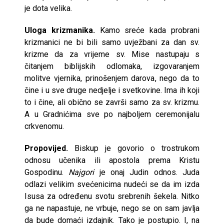
je dota velika.
Uloga krizmanika.
Kamo sreće kada probrani
krizmanici ne bi bili samo uvježbani za dan sv.
krizme da za vrijeme sv. Mise nastupaju s
čitanjem biblijskih odlomaka, izgovaranjem
molitve vjernika, prinošenjem darova, nego da to
čine i u sve druge nedjelje i svetkovine. Ima ih koji
to i čine, ali obično se završi samo za sv. krizmu.
A u Gradnićima sve po najboljem ceremonijalu
crkvenomu.
Propovijed.
Biskup je govorio o trostrukom
odnosu učenika ili apostola prema Kristu
Gospodinu.
Najgori
je onaj Judin odnos. Juda
odlazi velikim svećenicima nudeći se da im izda
Isusa za određenu svotu srebrenih šekela. Nitko
ga ne napastuje, ne vrbuje, nego se on sam javlja
da bude domaći izdajnik. Tako je postupio. I, na