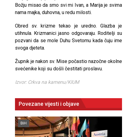
Božju misao da smo svi mi Ivan, a Marija je svima
nama majka, duhovna, u redu milosti.
Obred sv. krizme tekao je uredno. Glazba je
utihnula. Krizmanici jasno odgovaraju. Roditelji su
pozvani da se mole Duhu Svetomu kada čuju ime
svoga djeteta.
Župnik je nakon sv. Mise počastio nazočne okolne
svećenike koji su došli čestitati proslavu.
Izvor: Crkva na kamenu/KIUM
Povezane vijesti i objave
BiH