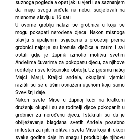
suznoga pogleda a opet jaki u vjeri i sa saznanjem
da imaju svoga anđela na nebu, sudjelovali na
misnome slavlju u 16 sati.
U ovome groblju nalazi se grobnica u koju se
mogu pokapati nerođena djeca. Nakon misnoga
slavlja s upaljenim svijećama u procesiji prema
grobnici najprije su krenula dječica a zatim i svi
ostali gdje je župnik izmolio molitvu svetim
Anđelima čuvarima za pokopanu djecu, za njihove
roditelje i sve kršćanske obitelji. Uz pjesmu našoj
Majci Mariji, Kraljici anđela, okupljeni vjernici
razišli su se u tišini osnaženi utjehom koju samo
Svevišnji daje.
Nakon svete Mise u župnoj kući na kratkom
druženju okupili su se roditelji djece pokopanih u
grobnici za nerođenu djecu. Istaknuli su da je
obilježavanje blagdana svetih Anđela posebno
milostan za njih, molitva i sveta Misa koja ih okupi
svake godine daje im snagu i produbljuje njihovu