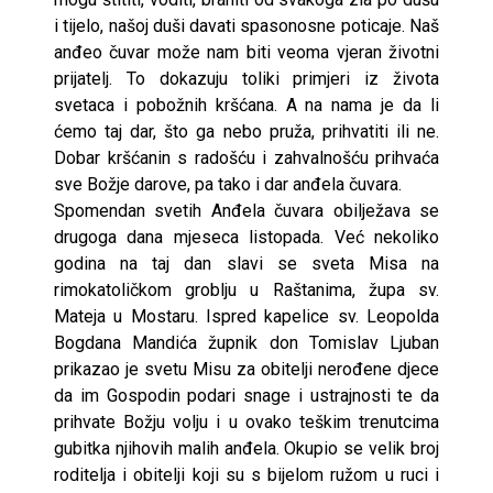
i tijelo, našoj duši davati spasonosne poticaje. Naš
anđeo čuvar može nam biti veoma vjeran životni
prijatelj. To dokazuju toliki primjeri iz života
svetaca i pobožnih kršćana. A na nama je da li
ćemo taj dar, što ga nebo pruža, prihvatiti ili ne.
Dobar kršćanin s radošću i zahvalnošću prihvaća
sve Božje darove, pa tako i dar anđela čuvara.
Spomendan svetih Anđela čuvara obilježava se
drugoga dana mjeseca listopada. Već nekoliko
godina na taj dan slavi se sveta Misa na
rimokatoličkom groblju u Raštanima, župa sv.
Mateja u Mostaru. Ispred kapelice sv. Leopolda
Bogdana Mandića župnik don Tomislav Ljuban
prikazao je svetu Misu za obitelji nerođene djece
da im Gospodin podari snage i ustrajnosti te da
prihvate Božju volju i u ovako teškim trenutcima
gubitka njihovih malih anđela. Okupio se velik broj
roditelja i obitelji koji su s bijelom ružom u ruci i