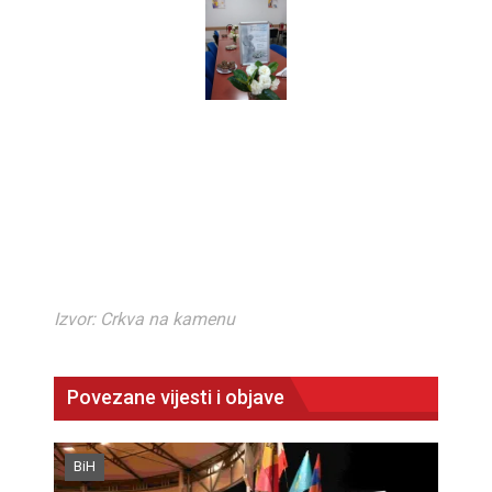
Izvor: Crkva na kamenu
Povezane vijesti i objave
BiH