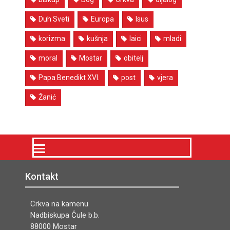
Duh Sveti
Europa
Isus
korizma
kušnja
laici
mladi
moral
Mostar
obitelj
Papa Benedikt XVI.
post
vjera
Žanić
Kontakt
Crkva na kamenu
Nadbiskupa Čule b.b.
88000 Mostar