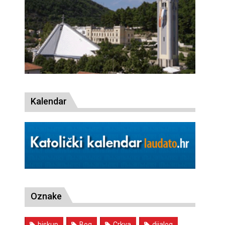
Kalendar
Oznake
biskup
Bog
Crkva
dijalog