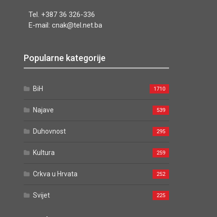
Tel. +387 36 326-336
E-mail: cnak@tel.net.ba
Popularne kategorije
BiH
1710
Najave
539
Duhovnost
295
Kultura
259
Crkva u Hrvata
252
Svijet
225