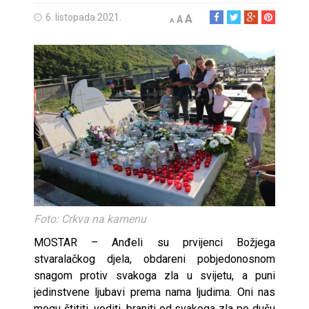
6. listopada 2021.
A
A
A
Foto: Crkva na kamenu
MOSTAR – Anđeli su prvijenci Božjega
stvaralačkog djela, obdareni pobjedonosnom
snagom protiv svakoga zla u svijetu, a puni
jedinstvene ljubavi prema nama ljudima. Oni nas
mogu štititi, voditi, braniti od svakoga zla po dušu