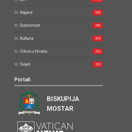
Najave
539
Duhovnost
295
Kultura
259
Crkva u Hrvata
252
Svijet
225
Portali
BISKUPIJA
MOSTAR