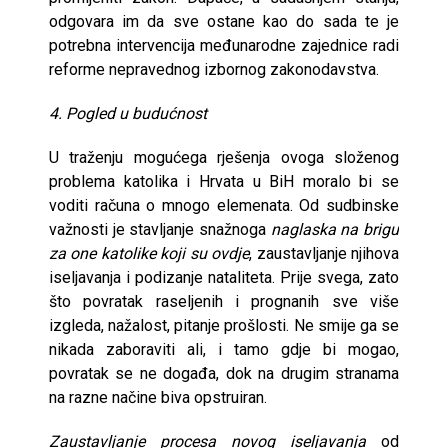
odgovara im da sve ostane kao do sada te je
potrebna intervencija međunarodne zajednice radi
reforme nepravednog izbornog zakonodavstva.
4. Pogled u budućnost
U traženju mogućega rješenja ovoga složenog
problema katolika i Hrvata u BiH moralo bi se
voditi računa o mnogo elemenata. Od sudbinske
važnosti je stavljanje snažnoga
naglaska na brigu
za one katolike koji su ovdje
, zaustavljanje njihova
iseljavanja i podizanje nataliteta. Prije svega, zato
što povratak raseljenih i prognanih sve više
izgleda, nažalost, pitanje prošlosti. Ne smije ga se
nikada zaboraviti ali, i tamo gdje bi mogao,
povratak se ne događa, dok na drugim stranama
na razne načine biva opstruiran.
Zaustavljanje procesa novog iseljavanja
od