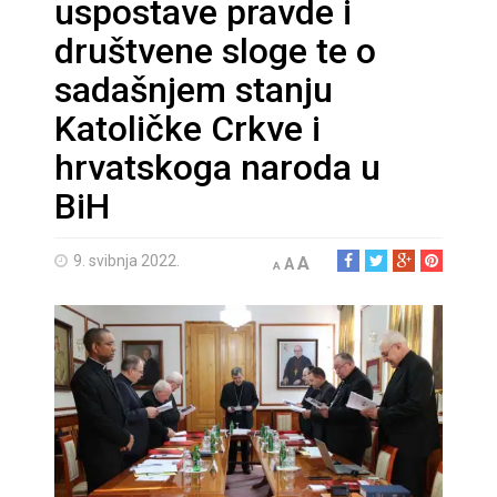
uspostave pravde i
društvene sloge te o
sadašnjem stanju
Katoličke Crkve i
hrvatskoga naroda u
BiH
9. svibnja 2022.
A
A
A