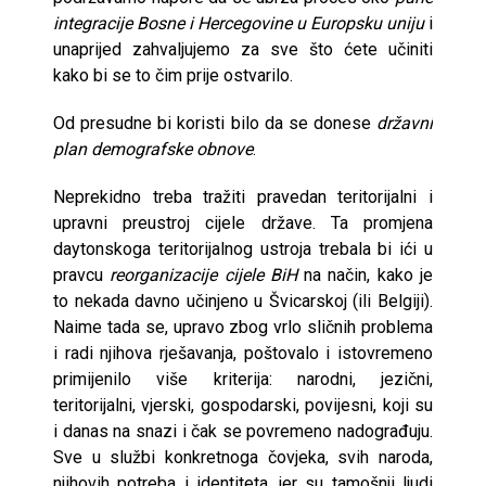
integracije Bosne i Hercegovine u Europsku uniju
i
unaprijed zahvaljujemo za sve što ćete učiniti
kako bi se to čim prije ostvarilo.
Od presudne bi koristi bilo da se donese
državni
plan demografske obnove
.
Neprekidno treba tražiti pravedan teritorijalni i
upravni preustroj cijele države. Ta promjena
daytonskoga teritorijalnog ustroja trebala bi ići u
pravcu
reorganizacije cijele BiH
na način, kako je
to nekada davno učinjeno u Švicarskoj (ili Belgiji).
Naime tada se, upravo zbog vrlo sličnih problema
i radi njihova rješavanja, poštovalo i istovremeno
primijenilo više kriterija: narodni, jezični,
teritorijalni, vjerski, gospodarski, povijesni, koji su
i danas na snazi i čak se povremeno nadograđuju.
Sve u službi konkretnoga čovjeka, svih naroda,
njihovih potreba i identiteta, jer su tamošnji ljudi