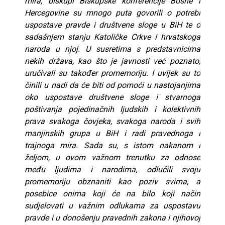
mira, biskupi Biskupske konferencije Bosne i
Hercegovine su mnogo puta govorili o potrebi
uspostave pravde i društvene sloge u BiH te o
sadašnjem stanju Katoličke Crkve i hrvatskoga
naroda u njoj. U susretima s predstavnicima
nekih država, kao što je javnosti već poznato,
uručivali su također promemoriju. I uvijek su to
činili u nadi da će biti od pomoći u nastojanjima
oko uspostave društvene sloge i stvarnoga
poštivanja pojedinačnih ljudskih i kolektivnih
prava svakoga čovjeka, svakoga naroda i svih
manjinskih grupa u BiH i radi pravednoga i
trajnoga mira. Sada su, s istom nakanom i
željom, u ovom važnom trenutku za odnose
među ljudima i narodima, odlučili svoju
promemoriju obznaniti kao poziv svima, a
posebice onima koji će na bilo koji način
sudjelovati u važnim odlukama za uspostavu
pravde i u donošenju pravednih zakona i njihovoj