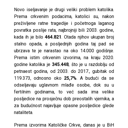
Novo iseljavanje je drugi veliki problem katolika.
Prema crkvenim podacima, katolici su, nakon
preživljene ratne tragedije i početnoga laganog
povratka poslije rata, najbrojniji bili 2003. godine,
kada ih je bilo
464.821
. Otada njihov ukupan broj
stalno opada, a posljednjih godina taj pad se
ubrzava te je narastao na oko 14.000 godišnje.
Prema istim crkvenim izvorima, na kraju 2020.
godine katolika je
345.448
, što je u razdoblju od
petnaest godina, od 2003. do 2017., gubitak od
119.373, odnosno oko
25,7%
. A budući da se
odseljavaju uglavnom mlađe osobe, dok su u
fertilnim godinama, to već sada ima velike
posljedice na prosječnu dob preostalih vjernika, a
za budućnost najavljuje opasne posljedice glede
nataliteta.
Prema izvorima Katoličke Crkve, danas je u BiH