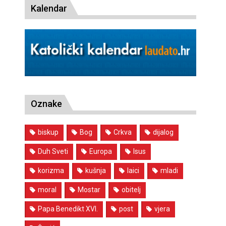
Kalendar
Oznake
biskup
Bog
Crkva
dijalog
Duh Sveti
Europa
Isus
korizma
kušnja
laici
mladi
moral
Mostar
obitelj
Papa Benedikt XVI.
post
vjera