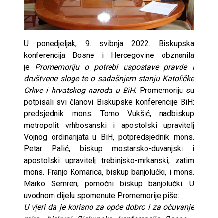
U ponedjeljak, 9. svibnja 2022. Biskupska
konferencija Bosne i Hercegovine obznanila
je
Promemoriju o potrebi uspostave pravde i
društvene sloge te o sadašnjem stanju Katoličke
Crkve i hrvatskog naroda u BiH
. Promemoriju su
potpisali svi članovi Biskupske konferencije BiH:
predsjednik mons. Tomo Vukšić, nadbiskup
metropolit vrhbosanski i apostolski upravitelj
Vojnog ordinarijata u BiH, potpredsjednik mons.
Petar Palić, biskup mostarsko-duvanjski i
apostolski upravitelj trebinjsko-mrkanski, zatim
mons. Franjo Komarica, biskup banjolučki, i mons.
Marko Semren, pomoćni biskup banjolučki. U
uvodnom dijelu spomenute Promemorije piše:
U vjeri da je korisno za opće dobro i za očuvanje