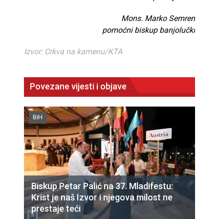
Mons. Marko Semren
pomoćni biskup banjolučki
Izvor: Crkva na kamenu/KTA
Povezane vijesti i objave
BiH
Biskup Petar Palić na 37. Mladifestu:
Krist je naš Izvor i njegova milost ne
prestaje teći