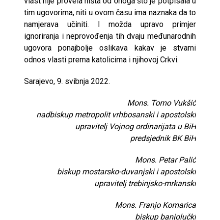
vlast nije provela ništa od onoga što je potpisala u
tim ugovorima, niti u ovom času ima naznaka da to
namjerava učiniti. I možda upravo primjer
ignoriranja i neprovođenja tih dvaju međunarodnih
ugovora ponajbolje oslikava kakav je stvarni
odnos vlasti prema katolicima i njihovoj Crkvi.
Sarajevo, 9. svibnja 2022.
Mons. Tomo Vukšić
nadbiskup metropolit vrhbosanski i apostolski
upravitelj Vojnog ordinarijata u BiH
predsjednik BK BiH
Mons. Petar Palić
biskup mostarsko-duvanjski i apostolski
upravitelj trebinjsko-mrkanski
Mons. Franjo Komarica
biskup banjolučki