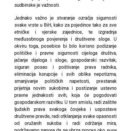
sudbinske je važnosti.
Jednako važno je stvaranje ozračja sigurnosti
svake vrste u BiH, kako za pojedince tako za sve
etničke i vjerske zajednice, te izgradnja
međusobnoga povjerenja i društvene sloge. U
okviru toga, posebice bi bilo korisno podizanje
političke i pravne sigurnosti cijeloga društva,
jačanje dijaloga i sloge, gospodarski razvitak,
siguran posao i poštivanje prava radnika,
eliminacija korupcije i svih oblika nepotizma,
smanjivanje političkih napetosti, prestanak
prijetnja novim sukobima i postizanje ustavno
pravne jednakosti svih, koja će pogodovati
gospodarskom razvitku. U tom smislu, radi zaštite
ljudskih prava svakoga čovjeka i uspostave
društvene pravde, radi otklanjanja svake opasnosti
od oružanih sukoba i radi održanja mira,
podržavamo napore da se ubrza proces oko
pune