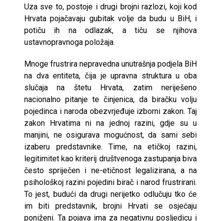
Uza sve to, postoje i drugi brojni razlozi, koji kod
Hrvata pojačavaju gubitak volje da budu u BiH, i
potiču ih na odlazak, a tiču se njihova
ustavnopravnoga položaja.
Mnoge frustrira nepravedna unutrašnja podjela BiH
na dva entiteta, čija je upravna struktura u oba
slučaja na štetu Hrvata, zatim neriješeno
nacionalno pitanje te činjenica, da biračku volju
pojedinca i naroda obezvrjeđuje izborni zakon. Taj
zakon Hrvatima ni na jednoj razini, gdje su u
manjini, ne osigurava mogućnost, da sami sebi
izaberu predstavnike. Time, na etičkoj razini,
legitimitet kao kriterij društvenoga zastupanja biva
često spriječen i ne-etičnost legalizirana, a na
psihološkoj razini pojedini birač i narod frustrirani.
To jest, budući da drugi nerijetko odlučuju tko će
im biti predstavnik, brojni Hrvati se osjećaju
poniženi. Ta pojava ima za negativnu posljedicu i