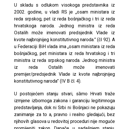
U skladu s odlukom visokoga predstavnika iz
2002. godine, u vladi RS je „osam ministara iz
reda srpskog, pet iz reda bošnjačkog i tri iz reda
hrvatskoga naroda. Jednog ministra iz reda
Ostalih može imenovati predsjednik Vlade iz
kvote najbrojnijeg konstitutivnog naroda.” (čl 92). A
u Federaciji BiH vlada ima „osam ministara iz reda
bošnjačkog, pet ministara iz reda hrvatskog i tri
ministra iz reda srpskog naroda. Jednog ministra
iz reda Ostalih može imenovati
premijer/predsjednik Vlade iz kvote najbrojnijeg
konstitutivnog naroda” (IV B čl. 4).
U postojećem stanju stvari, sȁmo Hrvati traže
izmjene izbornoga zakona i garanciju legitimnoga
predstavljanja, dok ni Srbi ni Bošnjaci ne pokazuju
zanimanje za to a, pravno i realno gledajući, bez
njihovih glasova u redovitoj proceduri nije moguće
promijeniti zakon. Dapače, u sadašnjem stanju,