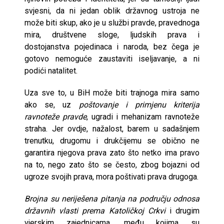
svjesni, da ni jedan oblik državnog ustroja ne
može biti skup, ako je u službi pravde, pravednoga
mira, društvene sloge, ljudskih prava i
dostojanstva pojedinaca i naroda, bez čega je
gotovo nemoguće zaustaviti iseljavanje, a ni
podići natalitet.
Uza sve to, u BiH može biti trajnoga mira samo
ako se, uz
poštovanje i primjenu kriterija
ravnoteže pravde
, ugradi i mehanizam ravnoteže
straha. Jer ovdje, nažalost, barem u sadašnjem
trenutku, drugomu i drukčijemu se obično ne
garantira njegova prava zato što netko ima pravo
na to, nego zato što se često, zbog bojazni od
ugroze svojih prava, mora poštivati prava drugoga.
Brojna su neriješena pitanja na području odnosa
državnih vlasti prema Katoličkoj Crkvi
i drugim
vjerskim zajednicama, među kojima su