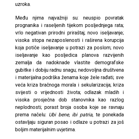
uzroka.
Među njima najvažniji su: neuspio povratak
prognanika i raseljenih tijekom posljednjega rata;
vrlo negativan prirodni priraštaj; novo iseljavanje;
visoka stopa nezaposlenosti i raširena korupcija
koja potiče iseljavanje u potrazi za poslom; novo
iseljavanje kao posljedica planova razvijenih
zemalja da nadoknade vlastite demografske
gubitke i dobiju radnu snagu; nedovoljna društvena
i materijalna podrška ženama koje žele rađati; sve
veća kriza bračnoga morala i sekularizacija; kriza
svijesti o vrijednosti života; odlazak mladih i
visoka prosječna dob stanovnika kao razlog
neplodnosti; porast broja osoba koje se ravnaju
prema načelu:
Ubi bene, ibi patria
, te ponekada
ostavljaju siguran posao i odlaze u potrazi za još
boljim materijalnim uvjetima.