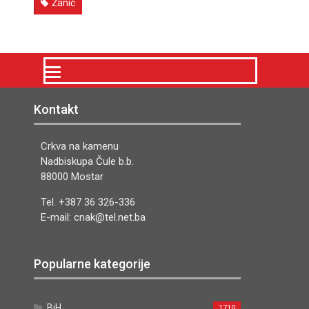
Žanić
Kontakt
Crkva na kamenu
Nadbiskupa Čule b.b.
88000 Mostar
Tel. +387 36 326-336
E-mail: cnak@tel.net.ba
Popularne kategorije
BiH
1710