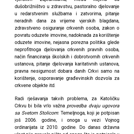
dušobrižništvo u zdravstvu, pastoralno djelovanje
u redarstvenim službama i zatvorima, pitanje
neradnih dana za vrijeme vjerskih blagdana,
zdravstveno osiguranje crkvenih osoba, zakon o
povratu oduzete imovine, nadoknada za korištenje
oduzete imovine, nejasna porezna politika glede
neprofitnoga djelovanja crkvenih pravnih osoba,
način financiranja školskih i dobrotvornih crkvenih
ustanova, pitanje djelovanja karitativnih ustanova,
pravna nesigurnost dobara danih Crkvi samo na
korištenje, osporavanje građevinskih dozvola za
crkvene objekte itd.
Radi rješavanja takvih problema, za Katoličku
Crkvu bi bila vrlo važna
provedba dvaju ugovora
sa Svetom Stolicom
: Temeljnoga, koji je potpisan
još 2006. godine, i onoga u vezi Vojnog
ordinarijata iz 2010. godine. Do danas državna