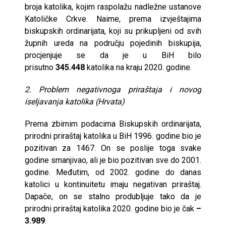
broja katolika, kojim raspolažu nadležne ustanove
Katoličke Crkve. Naime, prema izvještajima
biskupskih ordinarijata, koji su prikupljeni od svih
župnih ureda na području pojedinih biskupija,
procjenjuje se da je u BiH bilo
prisutno
345.448
katolika na kraju 2020. godine.
2. Problem negativnoga priraštaja i novog
iseljavanja katolika (Hrvata)
Prema zbirnim podacima Biskupskih ordinarijata,
prirodni priraštaj katolika u BiH 1996. godine bio je
pozitivan za 1467. On se poslije toga svake
godine smanjivao, ali je bio pozitivan sve do 2001.
godine. Međutim, od 2002. godine do danas
katolici u kontinuitetu imaju negativan priraštaj.
Dapače, on se stalno produbljuje tako da je
prirodni priraštaj katolika 2020. godine bio je čak
–
3.989
.