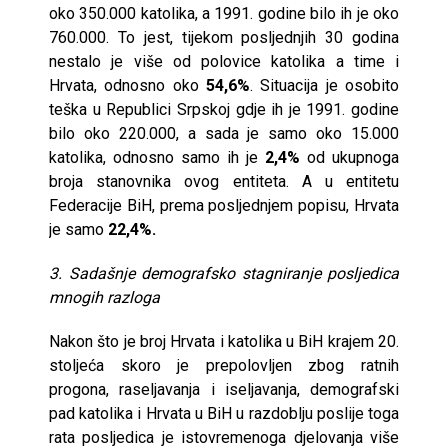
oko 350.000 katolika, a 1991. godine bilo ih je oko
760.000. To jest, tijekom posljednjih 30 godina
nestalo je više od polovice katolika a time i
Hrvata, odnosno oko
54,6%
. Situacija je osobito
teška u Republici Srpskoj gdje ih je 1991. godine
bilo oko 220.000, a sada je samo oko 15.000
katolika, odnosno samo ih je
2,4%
od ukupnoga
broja stanovnika ovog entiteta. A u entitetu
Federacije BiH, prema posljednjem popisu, Hrvata
je samo
22,4%.
3. Sadašnje demografsko stagniranje posljedica
mnogih razloga
Nakon što je broj Hrvata i katolika u BiH krajem 20.
stoljeća skoro je prepolovljen zbog ratnih
progona, raseljavanja i iseljavanja, demografski
pad katolika i Hrvata u BiH u razdoblju poslije toga
rata posljedica je istovremenoga djelovanja više