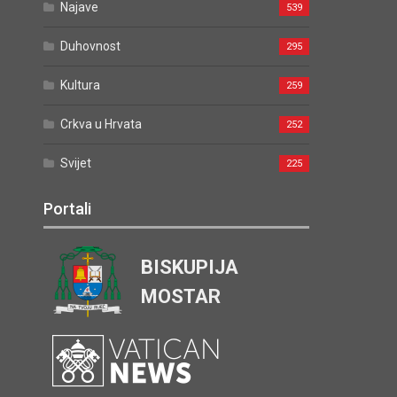
Najave
539
Duhovnost
295
Kultura
259
Crkva u Hrvata
252
Svijet
225
Portali
BISKUPIJA
MOSTAR