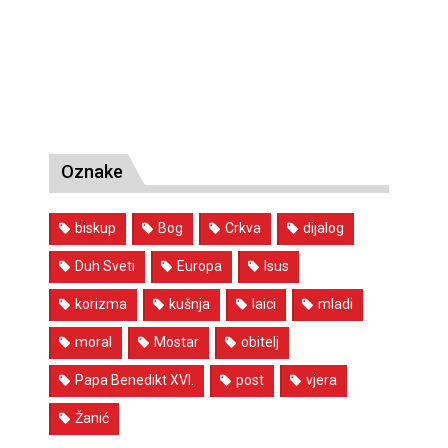
Oznake
biskup
Bog
Crkva
dijalog
Duh Sveti
Europa
Isus
korizma
kušnja
laici
mladi
moral
Mostar
obitelj
Papa Benedikt XVI.
post
vjera
Žanić