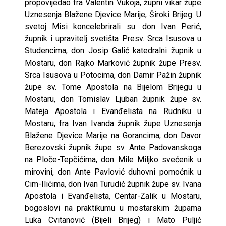
propovijedao fra Valentin Vukoja, župni vikar župe
Uznesenja Blažene Djevice Marije, Široki Brijeg. U
svetoj Misi koncelebrirali su: don Ivan Perić,
župnik i upravitelj svetišta Presv. Srca Isusova u
Studencima, don Josip Galić katedralni župnik u
Mostaru, don Rajko Marković župnik župe Presv.
Srca Isusova u Potocima, don Damir Pažin župnik
župe sv. Tome Apostola na Bijelom Brijegu u
Mostaru, don Tomislav Ljuban župnik župe sv.
Mateja Apostola i Evanđelista na Rudniku u
Mostaru, fra Ivan Ivanda župnik župe Uznesenja
Blažene Djevice Marije na Gorancima, don Davor
Berezovski župnik župe sv. Ante Padovanskoga
na Ploče-Tepčićima, don Mile Miljko svećenik u
mirovini, don Ante Pavlović duhovni pomoćnik u
Cim-Ilićima, don Ivan Turudić župnik župe sv. Ivana
Apostola i Evanđelista, Centar-Zalik u Mostaru,
bogoslovi na praktikumu u mostarskim župama
Luka Cvitanović (Bijeli Brijeg) i Mato Puljić