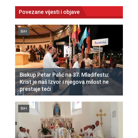
Povezane vijesti i objave
BiH
Biskup Petar Palić na 37. Mladifestu:
Krist je naš Izvor i njegova milost ne
prestaje teći
BiH