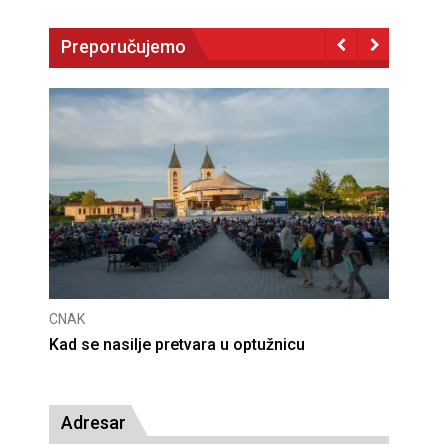
Preporučujemo
CNAK
CNAK
Kad se nasilje pretvara u optužnicu
Smrt
Adresar