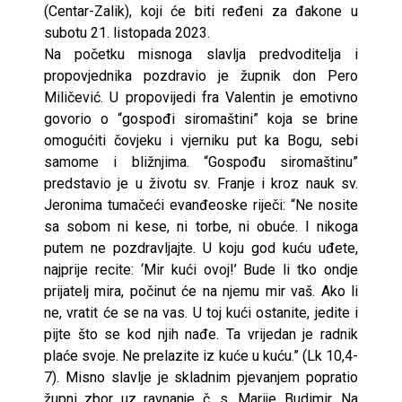
(Centar-Zalik), koji će biti ređeni za đakone u
subotu 21. listopada 2023.
Na početku misnoga slavlja predvoditelja i
propovjednika pozdravio je župnik don Pero
Miličević. U propovijedi fra Valentin je emotivno
govorio o “gospođi siromaštini” koja se brine
omogućiti čovjeku i vjerniku put ka Bogu, sebi
samome i bližnjima. “Gospođu siromaštinu”
predstavio je u životu sv. Franje i kroz nauk sv.
Jeronima tumačeći evanđeoske riječi: “Ne nosite
sa sobom ni kese, ni torbe, ni obuće. I nikoga
putem ne pozdravljajte. U koju god kuću uđete,
najprije recite: ‘Mir kući ovoj!’ Bude li tko ondje
prijatelj mira, počinut će na njemu mir vaš. Ako li
ne, vratit će se na vas. U toj kući ostanite, jedite i
pijte što se kod njih nađe. Ta vrijedan je radnik
plaće svoje. Ne prelazite iz kuće u kuću.” (Lk 10,4-
7). Misno slavlje je skladnim pjevanjem popratio
župni zbor uz ravnanje č. s. Marije Budimir. Na