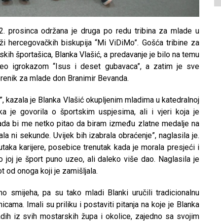
. prosinca održana je druga po redu tribina za mlade u
ži hercegovačkih biskupija “Mi ViDiMo”. Gošća tribine za
tskih športašica, Blanka Vlašić, a predavanje je bilo na temu
očeo igrokazom “Isus i deset gubavaca”, a zatim je sve
erenik za mlade don Branimir Bevanda.
u”, kazala je Blanka Vlašić okupljenim mladima u katedralnoj
 je govorila o športskim uspjesima, ali i vjeri koja je
 “Kada bi me netko pitao da biram između zlatne medalje na
la ni sekunde. Uvijek bih izabrala obraćenje”, naglasila je.
utaka karijere, posebice trenutak kada je morala presjeći i
ko joj je šport puno uzeo, ali daleko više dao. Naglasila je
t od onoga koji je zamišljala.
uno smijeha, pa su tako mladi Blanki uručili tradicionalnu
ama. Imali su priliku i postaviti pitanja na koje je Blanka
dih iz svih mostarskih župa i okolice, zajedno sa svojim