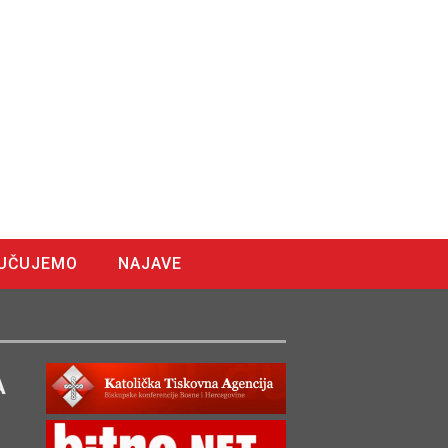
UČUJEMO
NAJAVE
A