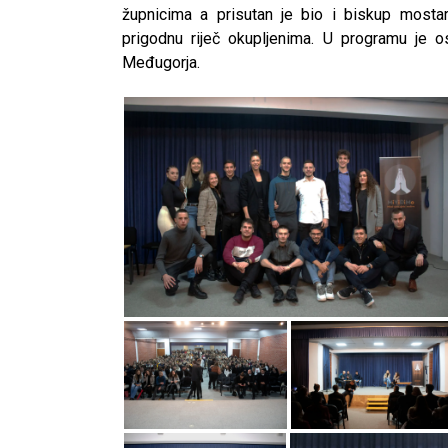
župnicima a prisutan je bio i biskup mostar
prigodnu riječ okupljenima. U programu je o
Međugorja.
CNAK
Kad se nasilje pretvara u optužnicu