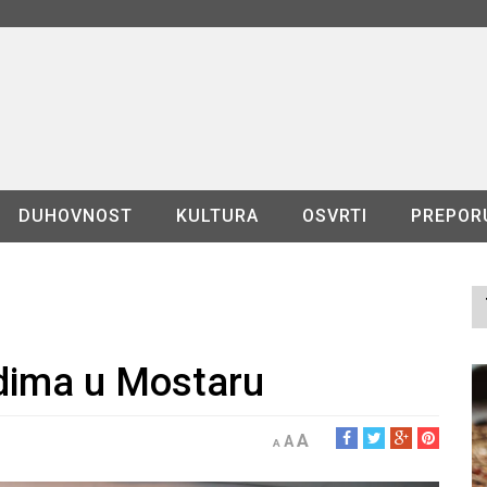
DUHOVNOST
KULTURA
OSVRTI
PREPOR
adima u Mostaru
A
A
A