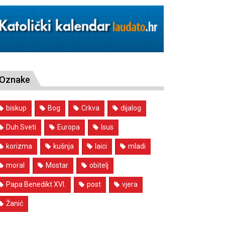
Oznake
biskup
Bog
Crkva
dijalog
Duh Sveti
Europa
Isus
korizma
kušnja
laici
mladi
moral
Mostar
obitelj
Papa Benedikt XVI.
post
vjera
Žanić