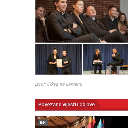
Izvor: Crkva na kamenu
Povezane vijesti i objave
BiH