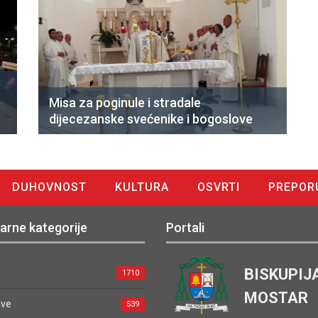
Misa za poginule i stradale
dijecezanske svećenike i bogoslove
DUHOVNOST
KULTURA
OSVRTI
PREPOR
arne kategorije
Portali
BISKUPIJ
1710
MOSTAR
ave
539