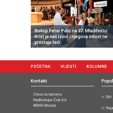
Biskup Petar Palić na 37. Mladifestu:
Krist je naš Izvor i njegova milost ne
prestaje teći
POČETNA
VIJESTI
KOLUMNE
DIGITALNO IZDANJE
Kontakt
Popul
Crkva na kamenu
BiH
Nadbiskupa Čule b.b.
88000 Mostar
Naj