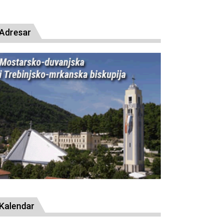
resude bl. Alojziju Stepincu
Adresar
Kalendar