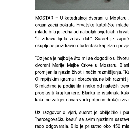
MOSTAR – U katedralnoj dvorani u Mostaru 2
organizaciji pokrata Hrvatske katoličke mlade
mlade bila je jedna od najboljih svjetskih i hrva
“U zdravu tijelu zdrav duh”. Susret je zap
okupljene pozdravio studentski kapelan i povj
“Ozljeda je najbolje što mi se dogodilo u život
dvorani Marije Majke Crkve u Mostaru. Blanka
promijenila njezin život i način razmišljanja.
Olimpijskim igrama i obraćenja, ne bih razmišlja
S mladima je podijelila i neke od najtežih tren
proglasiti kraj karijere. Blanka je istaknula ka
kako ne žali jer danas vodi potpuno drukčiji živo
Uz razgovor o vjeri, susret je obilježilo i p
“hercegovačku kesu” sa svim njezinim sastavnic
rado odgovarala. Bilo je prisutno oko 450 mla