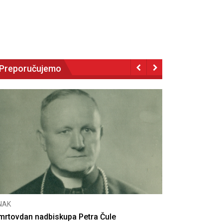
Preporučujemo
NAK
eseta obljetnica poništenja komunističke