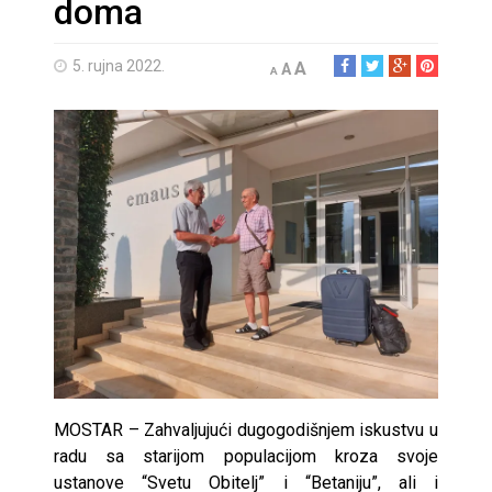
doma
5. rujna 2022.
A
A
A
MOSTAR – Zahvaljujući dugogodišnjem iskustvu u
radu sa starijom populacijom kroza svoje
ustanove “Svetu Obitelj” i “Betaniju”, ali i