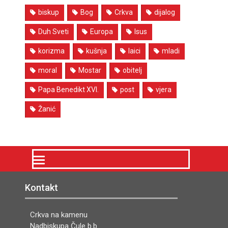
biskup
Bog
Crkva
dijalog
Duh Sveti
Europa
Isus
korizma
kušnja
laici
mladi
moral
Mostar
obitelj
Papa Benedikt XVI.
post
vjera
Žanić
Kontakt
Crkva na kamenu
Nadbiskupa Čule b.b.