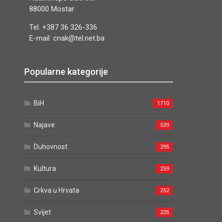
88000 Mostar
Tel. +387 36 326-336
E-mail: cnak@tel.net.ba
Popularne kategorije
BiH
1710
Najave
539
Duhovnost
295
Kultura
259
Crkva u Hrvata
252
Svijet
225