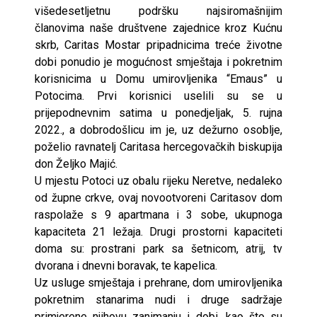
višedesetljetnu podršku najsiromašnijim
članovima naše društvene zajednice kroz Kućnu
skrb, Caritas Mostar pripadnicima treće životne
dobi ponudio je mogućnost smještaja i pokretnim
korisnicima u Domu umirovljenika “Emaus” u
Potocima. Prvi korisnici uselili su se u
prijepodnevnim satima u ponedjeljak, 5. rujna
2022., a dobrodošlicu im je, uz dežurno osoblje,
poželio ravnatelj Caritasa hercegovačkih biskupija
don Željko Majić.
U mjestu Potoci uz obalu rijeku Neretve, nedaleko
od župne crkve, ovaj novootvoreni Caritasov dom
raspolaže s 9 apartmana i 3 sobe, ukupnoga
kapaciteta 21 ležaja. Drugi prostorni kapaciteti
doma su: prostrani park sa šetnicom, atrij, tv
dvorana i dnevni boravak, te kapelica.
Uz usluge smještaja i prehrane, dom umirovljenika
pokretnim stanarima nudi i druge sadržaje
primjerene njihovu zanimanju i dobi, kao što su