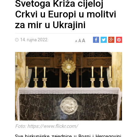
Svetoga Križa cijeloj
Crkvi u Europi u molitvi
za mir u Ukrajini
14. rujna 2022.
A
A
A
Foto: https://www.flickr.com/
Sve biskupijske zajednice u Bosni i Hercegovini,