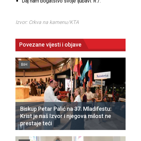
Daj nam bogatstvo svoje ljubavi. R /.
Izvor: Crkva na kamenu/KTA
Povezane vijesti i objave
BiH
Biskup Petar Palić na 37. Mladifestu:
Krist je naš Izvor i njegova milost ne
prestaje teći