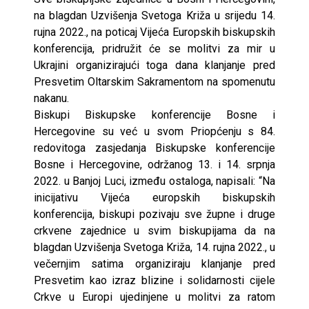
na blagdan Uzvišenja Svetoga Križa u srijedu 14.
rujna 2022., na poticaj Vijeća Europskih biskupskih
konferencija, pridružit će se molitvi za mir u
Ukrajini organizirajući toga dana klanjanje pred
Presvetim Oltarskim Sakramentom na spomenutu
nakanu.
Biskupi Biskupske konferencije Bosne i
Hercegovine su već u svom Priopćenju s 84.
redovitoga zasjedanja Biskupske konferencije
Bosne i Hercegovine, održanog 13. i 14. srpnja
2022. u Banjoj Luci, između ostaloga, napisali: “Na
inicijativu Vijeća europskih biskupskih
konferencija, biskupi pozivaju sve župne i druge
crkvene zajednice u svim biskupijama da na
blagdan Uzvišenja Svetoga Križa, 14. rujna 2022., u
večernjim satima organiziraju klanjanje pred
Presvetim kao izraz blizine i solidarnosti cijele
Crkve u Europi ujedinjene u molitvi za ratom