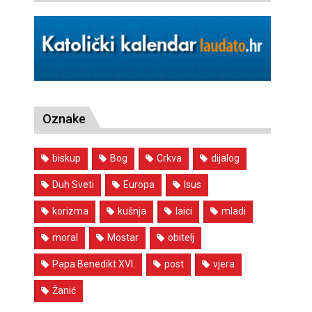
Oznake
biskup
Bog
Crkva
dijalog
Duh Sveti
Europa
Isus
korizma
kušnja
laici
mladi
moral
Mostar
obitelj
Papa Benedikt XVI.
post
vjera
Žanić