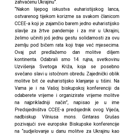
zahvaćenu Ukrajinu”.
“Nakon lijepog iskustva euharistijskog lanca,
ostvarenog tijekom korizme sa svakom članicom
CCEE-a koji je zajamčio barem jedno euharistijsko
slavlje za žrtve pandemije i za mir u Ukrajini,
želimo učiniti još jednu gestu solidarnosti za ovu
zemlju pod bičem rata koji traje već mjesecima.
Ovaj put predlažemo dan molitve diljem
kontinenta. Odabrali smo 14. rujna, svetkovinu
Uzvišenja Svetoga Križa, koja se posebno
svečano slavi u istočnom obredu. Zajednički oblik
molitve bit će euharistijsko klanjanje u tišini. Na
Vama je i na Vašoj biskupskoj konferenciji da
odaberete vrijeme i organizirate vrijeme molitve
na najprikladniji način”, napisao je u ime
Predsjedništva CCEE-a predsjednik ovog Vijeća,
nadbiskup Vilniusa mons. Gintaras Grušas
pozivajući sve europske Biskupske konferencije
na “sudjelovanje u danu molitve za Ukrajinu kao