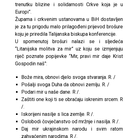
trenutku blizine i solidarnosti Crkve koja je u
Europi”.
Župama i crkvenim ustanovama u BiH dostavljen
je za tu prigodu malo prilagođeni prijevod brošure
koju je priredila Talijanska biskupa konferencije.
U spomenutoj brošuri nalazi se i sljedeća
“Litanijska molitva za mir” uz koju se izmjenjuju
riječ poznate popijevke “Mir, pravi mir daje Krist
Gospodin naš”:
Bože mira, obnovi djelo svoga stvaranja. R. /
Pošalji svoga Duha da obnovi zemlju. R. /
Podari mir u naše dane. R /.
Zaštiti one koji ti se obraćaju iskrenim srcem. R
/.
Iskorijeni nasilje s lica zemlje. R /.
Oslobodi čovječanstvo od mržnje i nasilja. R /.
Daj mir ukrajinskom narodu i svim ratom
zahvaćenim narodima. R /.