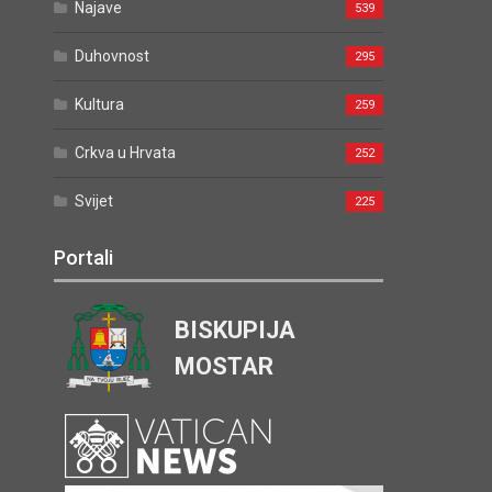
Najave
539
Duhovnost
295
Kultura
259
Crkva u Hrvata
252
Svijet
225
Portali
BISKUPIJA
MOSTAR