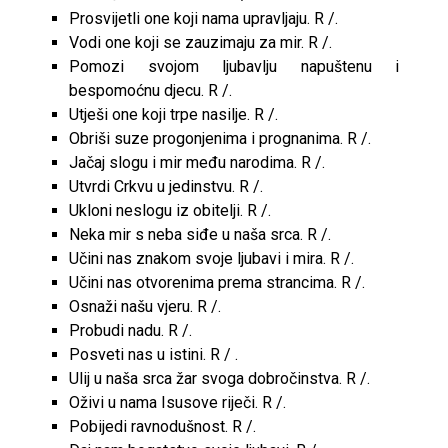
Prosvijetli one koji nama upravljaju. R /.
Vodi one koji se zauzimaju za mir. R /.
Pomozi svojom ljubavlju napuštenu i
bespomoćnu djecu. R /.
Utješi one koji trpe nasilje. R /.
Obriši suze progonjenima i prognanima. R /.
Jačaj slogu i mir među narodima. R /.
Utvrdi Crkvu u jedinstvu. R /.
Ukloni neslogu iz obitelji. R /.
Neka mir s neba siđe u naša srca. R /.
Učini nas znakom svoje ljubavi i mira. R /.
Učini nas otvorenima prema strancima. R /.
Osnaži našu vjeru. R /.
Probudi nadu. R /.
Posveti nas u istini. R / .
Ulij u naša srca žar svoga dobročinstva. R /.
Oživi u nama Isusove riječi. R /.
Pobijedi ravnodušnost. R /.