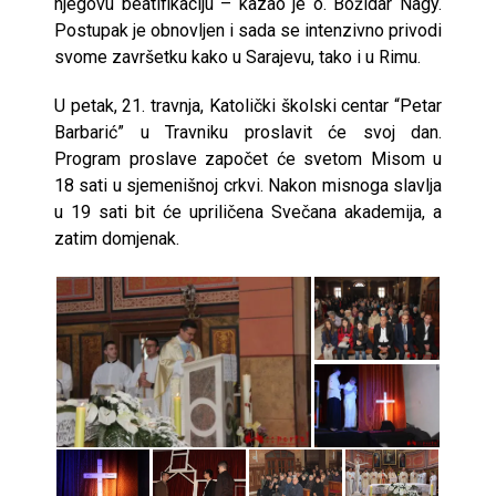
njegovu beatifikaciju – kazao je o. Božidar Nagy.
Postupak je obnovljen i sada se intenzivno privodi
svome završetku kako u Sarajevu, tako i u Rimu.
U petak, 21. travnja, Katolički školski centar “Petar
Barbarić” u Travniku proslavit će svoj dan.
Program proslave započet će svetom Misom u
18 sati u sjemenišnoj crkvi. Nakon misnoga slavlja
u 19 sati bit će upriličena Svečana akademija, a
zatim domjenak.