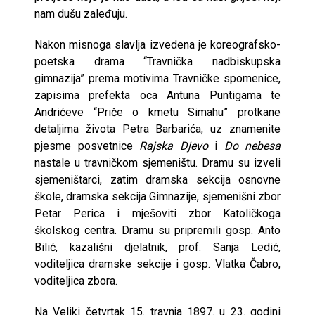
nam dušu zaleđuju.
Nakon misnoga slavlja izvedena je koreografsko-
poetska drama “Travnička nadbiskupska
gimnazija” prema motivima Travničke spomenice,
zapisima prefekta oca Antuna Puntigama te
Andrićeve “Priče o kmetu Simahu” protkane
detaljima života Petra Barbarića, uz znamenite
pjesme posvetnice
Rajska Djevo
i
Do nebesa
nastale u travničkom sjemeništu. Dramu su izveli
sjemeništarci, zatim dramska sekcija osnovne
škole, dramska sekcija Gimnazije, sjemenišni zbor
Petar Perica i mješoviti zbor Katoličkoga
školskog centra. Dramu su pripremili gosp. Anto
Bilić, kazališni djelatnik, prof. Sanja Ledić,
voditeljica dramske sekcije i gosp. Vlatka Čabro,
voditeljica zbora.
Na Veliki četvrtak 15. travnja 1897. u 23. godini