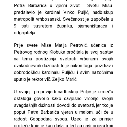
Petra Barbarića u vječni život. Svetu Misu
predslavio je kardinal Vinko Puljić, nadbiskup
metropolit vrhbosanski. Svečanost je započela u
9 sati susretom župnika, sjemeništaraca i
odgajatelja.
Prije svete Mise Matija Petrović, učenica iz
Petrovog rodnog Klobuka pročitala je svoj sastav
na temu postizanja svetosti vršenjem svojih
svakodnevnih dužnosti te je nakon toga pozdrav i
dobrodošlicu kardinalu Puljiću i svim nazočnima
uputio je rektor vlč. Željko Marić.
U svojoj propovijedi nadbiskup Puljić je između
ostaloga govorio kako savjesno vršenje svojih
svagdašnjih dužnosti dovodi do svetosti, jer tko je
poput Petra Barbarića vjeran u malom, ući će u
radost Gospodara svoga. Uzeo je za primjer
proljeće koje je kao duša, a led su naši grijesi koji