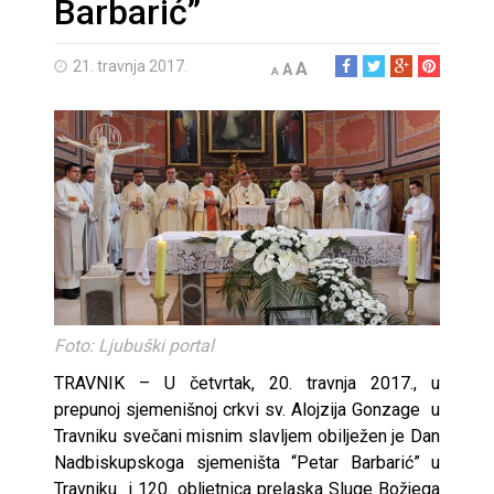
Barbarić”
21. travnja 2017.
A
A
A
Foto: Ljubuški portal
TRAVNIK – U četvrtak, 20. travnja 2017., u
prepunoj sjemenišnoj crkvi sv. Alojzija Gonzage u
Travniku svečani misnim slavljem obilježen je Dan
Nadbiskupskoga sjemeništa “Petar Barbarić” u
Travniku i 120. obljetnica prelaska Sluge Božjega