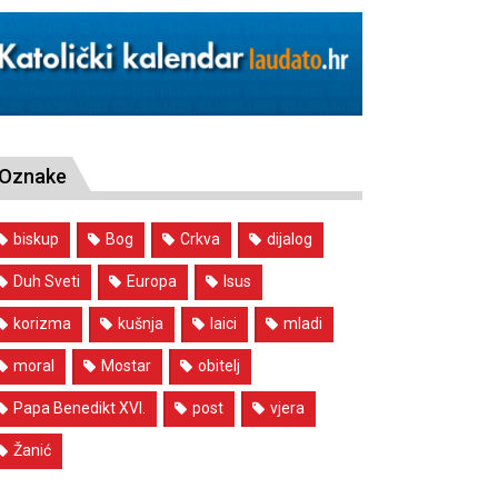
Oznake
biskup
Bog
Crkva
dijalog
Duh Sveti
Europa
Isus
korizma
kušnja
laici
mladi
moral
Mostar
obitelj
Papa Benedikt XVI.
post
vjera
Žanić