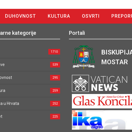
DUHOVNOST
KULTURA
OSVRTI
PREPOR
arne kategorije
Portali
BISKUPIJ
1710
MOSTAR
ave
539
ovnost
295
ura
259
a u Hrvata
252
et
225