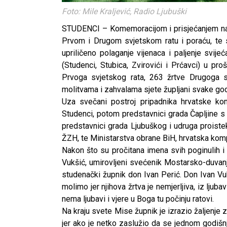
Foto: Mile Kraljević, Radio Ljubuški
STUDENCI – Komemoracijom i prisjećanjem na
Prvom i Drugom svjetskom ratu i poraću, te s
upriličeno polaganje vijenaca i paljenje svi
(Studenci, Stubica, Zvirovići i Prćavci) u pro
Prvoga svjetskog rata, 263 žrtve Drugoga s
molitvama i zahvalama sjete župljani svake god
Uza svečani postroj pripadnika hrvatske ko
Studenci, potom predstavnici grada Čapljine s
predstavnici grada Ljubuškog i udruga proiste
ŽZH, te Ministarstva obrane BiH, hrvatska kom
Nakon što su pročitana imena svih poginulih i 
Vukšić, umirovljeni svećenik Mostarsko-duvanj
studenački župnik don Ivan Perić. Don Ivan Vu
molimo jer njihova žrtva je nemjerljiva, iz ljub
nema ljubavi i vjere u Boga tu počinju ratovi.
Na kraju svete Mise župnik je izrazio žaljenje 
jer ako je netko zaslužio da se jednom godišn