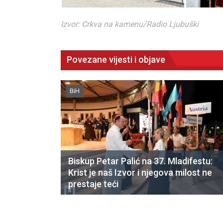
Izvor: Crkva na kamenu/Radio Ljubuški
Povezane vijesti i objave
BiH
Biskup Petar Palić na 37. Mladifestu:
Krist je naš Izvor i njegova milost ne
prestaje teći