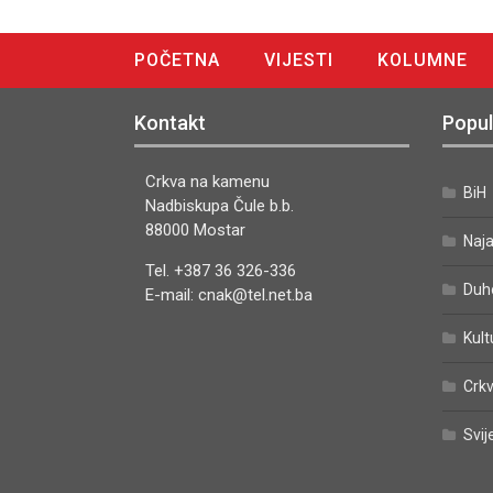
POČETNA
VIJESTI
KOLUMNE
DIGITALNO IZDANJE
Kontakt
Popul
Crkva na kamenu
BiH
Nadbiskupa Čule b.b.
88000 Mostar
Naj
Tel. +387 36 326-336
Duh
E-mail: cnak@tel.net.ba
Kult
Crkv
Svij