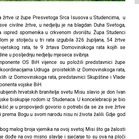
 žrtve iz župe Presvetoga Srca Isusova u Studencima, u
ve civilne žrtve, u nedjelju je na blagdan Duha Svetoga,
jeća ispred spomenika u crkvenom dvorištu. Župa Studenci
šlom je stoljeću u tri rata izgubila 326 župljana, 54 žrtve
vjetskog rata, te 9 žrtava Domovinskoga rata kojih se
ine u posljednju nedjelju mjeseca svibnja.
mponente OS BiH vijence su položili predstavnici župe
 koordinacijama Udruga proisteklih iz Domovinskoga rata,
klih iz Domovinskoga rata, predstavnici Skupštine i Vlade
ponenta vojske BiH.
ubijenih hrvatskih branitelja svetu Misu slavio je don Ivan
ske biskupije rodom iz Studenaca. U koncelebraciji je bio
kšić je u propovijedi govorio o potrebi da se za sve žrtve
avi prema Bogu u svom narodu nisu ni života žalili. Gdje god
zbog malog broja vjernika na ovoj svetoj Misi što ga žalosti
je dođe na ovo misno slavlje i sjećanje to su ova na ploči