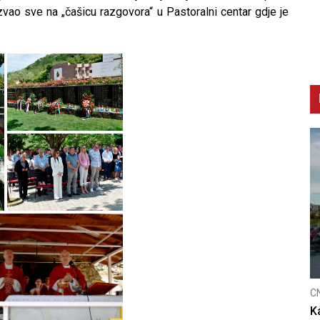
zvao sve na „čašicu razgovora“ u Pastoralni centar gdje je
CNAK
C
Kad se nasilje pretvara u optužnicu
S