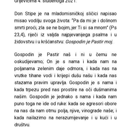
Grljevićima 4. studenoga 2021.
Don Stipe je na mladomisničkoj sličici napisao
misao vodilju svoga života: “Pa da mi je i dolinom
smrti proći, zla se ne bojim, jer Ti si sa mnom” (Ps
23,4), riječi iz valjda najpjevanijega psalma i u
židovstvu i u kršćanstvu:
Gospodin je Pastir moj
.
Gospodin je Pastir naš i ni u čemu ne
oskudijevamo; On je s nama i kada nam na
poljanama zelenim daje odmora, i kada nas na
vrutke tihane vodi i krijepi dušu našu i kada nas
stazama pravim upravlja. Gospodin je s nama i
kada trpezu pred nas prostire na oči dušmanima
našim. Gospodin je jednako s nama i kada nam
puno toga ne ide od ruke: kada se agresori obore
na nas da nam otmu polja, njive, vinograde naše; i
kada nailazimo na nerazumijevanje i u kući i u
društvu.