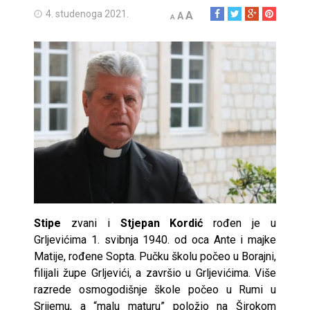
4. studenoga 2021.
A
A
A
Stipe
zvani i
Stjepan Kordić
rođen je u
Grljevićima 1. svibnja 1940. od oca Ante i majke
Matije, rođene Sopta. Pučku školu počeo u Borajni,
filijali župe Grljevići, a završio u Grljevićima. Više
razrede osmogodišnje škole počeo u Rumi u
Srijemu, a “malu maturu” položio na Širokom