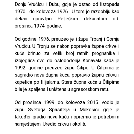
Donju Vrućicu i Dubu, gdje je ostao od listopada
1970. do kolovoza 1976. U tom je razdoblju kao
dekan upravljao Pelješkim dekanatom od
prosinca 1974. godine.
Od godine 1976. preuzeo je i župu Trpanj i Gornju
Vrućicu. U Trpnju se nakon popravka župne crkve i
kuće brinuo za velik broj ratnih prognanika i
izbjeglica sve do oslobođenja Konavala kada je
1992. godine preuzeo župu Čilipe. U Čilipima je
sagradio novu župnu kuću, popravio župnu crkvu i
kapelice po filijalama. Stara župna kuća u Čilipima
bila je spaljena i uništena u agresorskom ratu.
Od prosinca 1999. do kolovoza 2015. vodio je
župu Svetoga Spasitelja u Mokošici, gdje je
također gradio novu kuću i opremio je potrebnim
namještajem. Uredio crkvu i okoliš.