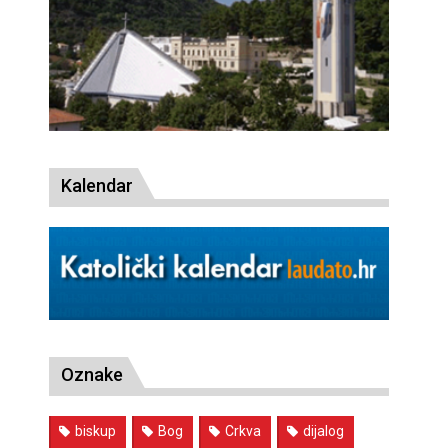
Kalendar
Oznake
biskup
Bog
Crkva
dijalog