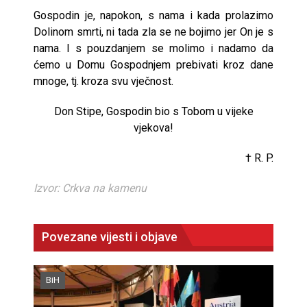
Gospodin je, napokon, s nama i kada prolazimo
Dolinom smrti, ni tada zla se ne bojimo jer On je s
nama. I s pouzdanjem se molimo i nadamo da
ćemo u Domu Gospodnjem prebivati kroz dane
mnoge, tj. kroza svu vječnost.
Don Stipe, Gospodin bio s Tobom u vijeke
vjekova!
† R. P.
Izvor: Crkva na kamenu
Povezane vijesti i objave
BiH