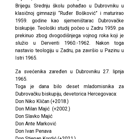
Brijegu. Srednju školu pohađao u Dubrovniku u
klasičnoj gimnaziji “Ruđer Bošković” i maturirao
1959. godine kao sjemeništarac Dubrovačke
biskupije. Teološki studij počeo u Zadru 1959. pa
prekinuo zbog dvogodišnjega vojnog roka koji je
služio u Derventi 1960.-1962. Nakon toga
nastavio teologiju u Zadru, pa završio u Pazinu u
Istri 1965.
Za svećenika zaređen u Dubrovniku 27. lipnja
1965.
Toga je dana bilo deset mladomisnika za
Dubrovačku biskupiju, devetorica Hercegovaca:
Don Niko Kličan (+2018.)
Don Milan Majić (+2002.)
Don Slavko Majić
Don Ante Marković
Don Ivan Penava
Don Stjepan Kordić (+2021.)