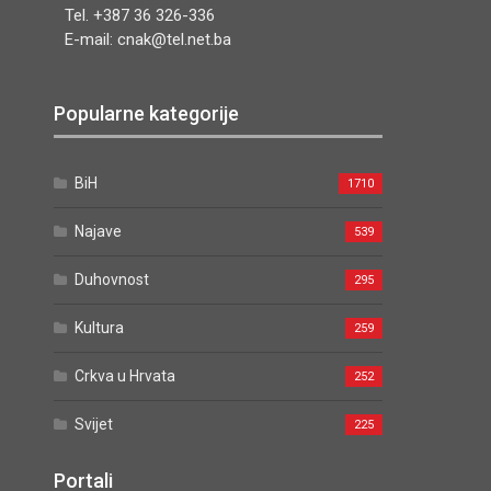
Tel. +387 36 326-336
E-mail: cnak@tel.net.ba
Popularne kategorije
BiH
1710
Najave
539
Duhovnost
295
Kultura
259
Crkva u Hrvata
252
Svijet
225
Portali