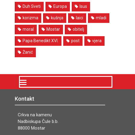
Duh Sveti
Europa
Isus
korizma
kušnja
laici
mladi
moral
Mostar
obitelj
Papa Benedikt XVI.
post
vjera
Žanić
Kontakt
Crkva na kamenu
Nadbiskupa Čule b.b.
88000 Mostar