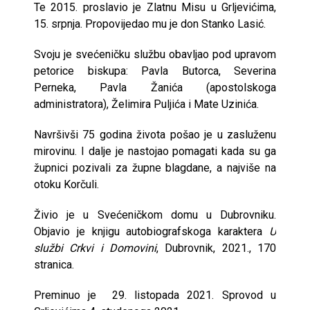
Te 2015. proslavio je Zlatnu Misu u Grljevićima,
15. srpnja. Propovijedao mu je don Stanko Lasić.
Svoju je svećeničku službu obavljao pod upravom
petorice biskupa: Pavla Butorca, Severina
Perneka, Pavla Žanića (apostolskoga
administratora), Želimira Puljića i Mate Uzinića.
Navršivši 75 godina života pošao je u zasluženu
mirovinu. I dalje je nastojao pomagati kada su ga
župnici pozivali za župne blagdane, a najviše na
otoku Korčuli.
Živio je u Svećeničkom domu u Dubrovniku.
Objavio je knjigu autobiografskoga karaktera
U
službi Crkvi i Domovini
, Dubrovnik, 2021., 170
stranica.
Preminuo je 29. listopada 2021. Sprovod u