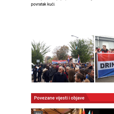
povratak kući.
Povezane vijesti i objave
BiH