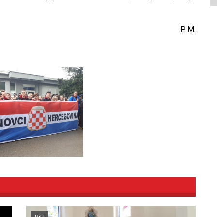
P. M.
BiH