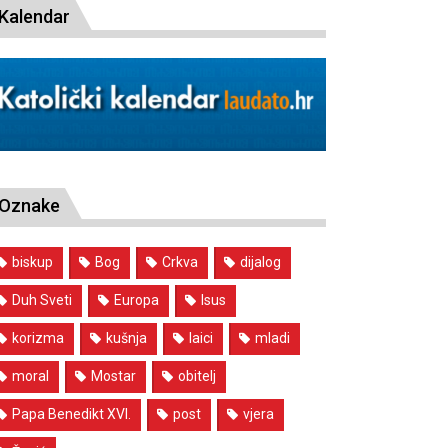
Kalendar
Oznake
biskup
Bog
Crkva
dijalog
Duh Sveti
Europa
Isus
korizma
kušnja
laici
mladi
moral
Mostar
obitelj
Papa Benedikt XVI.
post
vjera