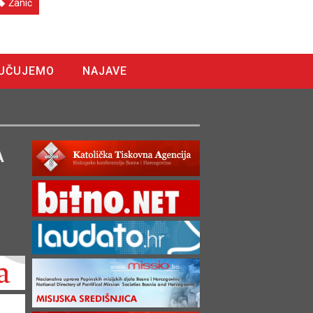
Žanić
UČUJEMO
NAJAVE
A