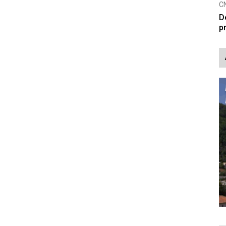
CNAK
C
Smrtovdan nadbiskupa Petra Čule
D
p