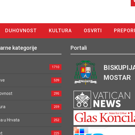
DUHOVNOST
KULTURA
OSVRTI
PREPOR
arne kategorije
Portali
BISKUPIJ
1710
MOSTAR
ave
539
ovnost
295
ura
259
a u Hrvata
252
et
225