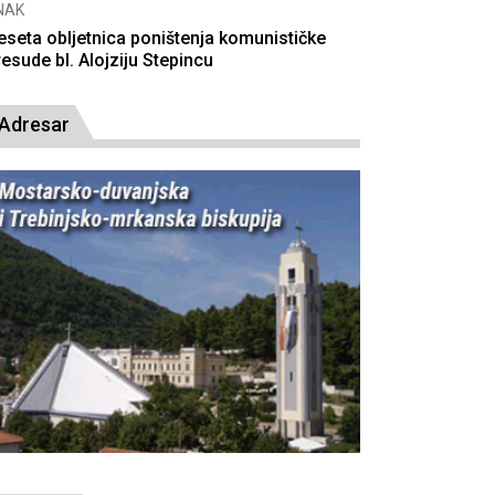
NAK
eseta obljetnica poništenja komunističke
resude bl. Alojziju Stepincu
Adresar