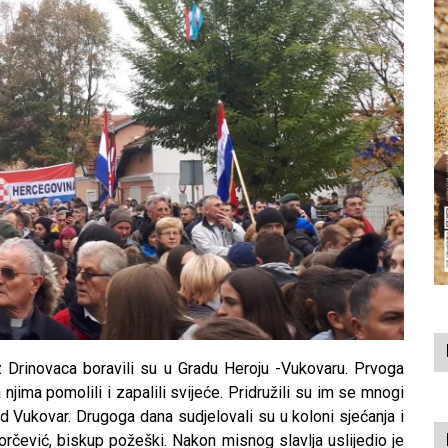
iz Drinovaca boravili su u Gradu Heroju -Vukovaru. Prvoga
njima pomolili i zapalili svijeće. Pridružili su im se mnogi
ad Vukovar. Drugoga dana sudjelovali su u koloni sjećanja i
orčević, biskup požeški. Nakon misnog slavlja uslijedio je