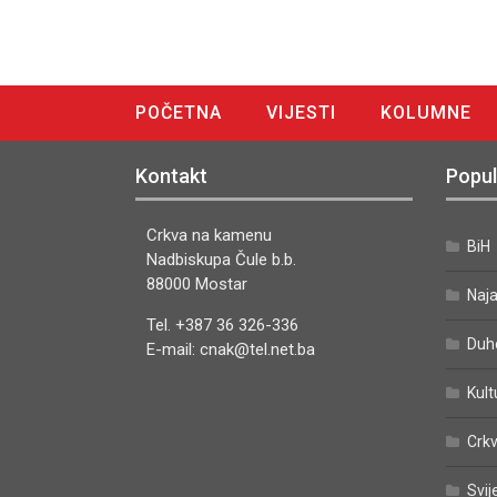
POČETNA
VIJESTI
KOLUMNE
DIGITALNO IZDANJE
Kontakt
Popul
Crkva na kamenu
BiH
Nadbiskupa Čule b.b.
88000 Mostar
Naj
Tel. +387 36 326-336
Duh
E-mail: cnak@tel.net.ba
Kult
Crkv
Svij