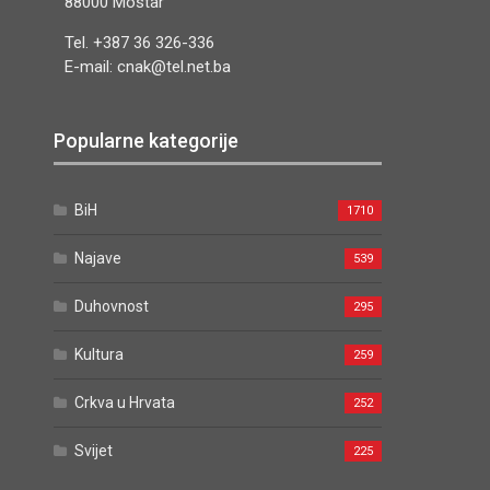
88000 Mostar
Tel. +387 36 326-336
E-mail: cnak@tel.net.ba
Popularne kategorije
BiH
1710
Najave
539
Duhovnost
295
Kultura
259
Crkva u Hrvata
252
Svijet
225