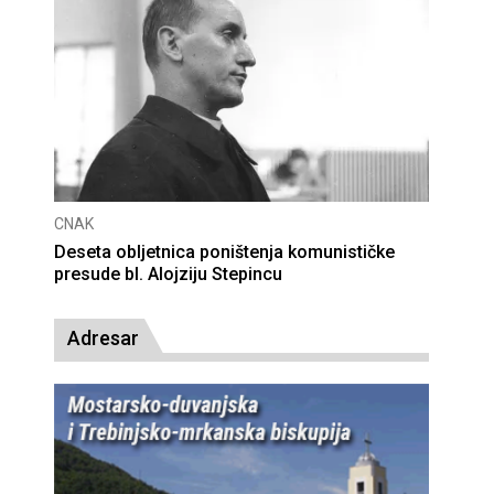
CNAK
ilje pretvara u optužnicu
Smrtovdan nadbiskupa
Adresar