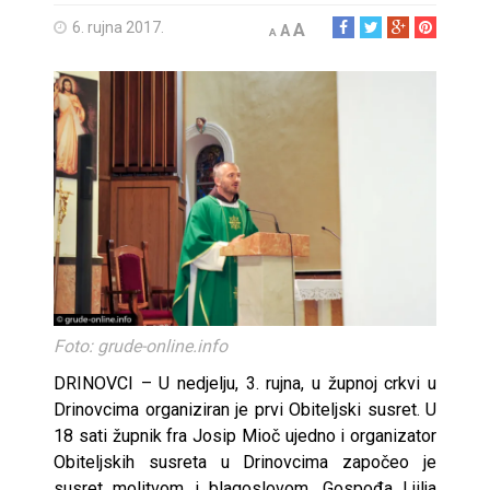
6. rujna 2017.
A
A
A
Foto: grude-online.info
DRINOVCI – U nedjelju, 3. rujna, u župnoj crkvi u
Drinovcima organiziran je prvi Obiteljski susret. U
18 sati župnik fra Josip Mioč ujedno i organizator
Obiteljskih susreta u Drinovcima započeo je
susret molitvom i blagoslovom. Gospođa Ljilja