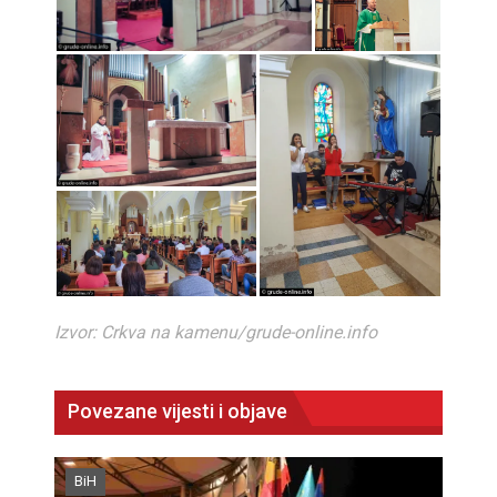
Izvor: Crkva na kamenu/grude-online.info
Povezane vijesti i objave
BiH