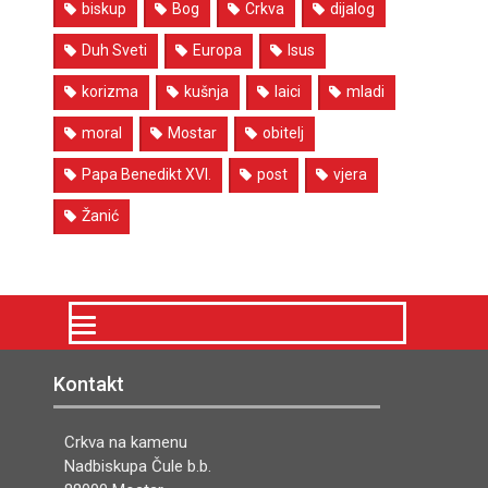
biskup
Bog
Crkva
dijalog
Duh Sveti
Europa
Isus
korizma
kušnja
laici
mladi
moral
Mostar
obitelj
Papa Benedikt XVI.
post
vjera
Žanić
Kontakt
Crkva na kamenu
Nadbiskupa Čule b.b.