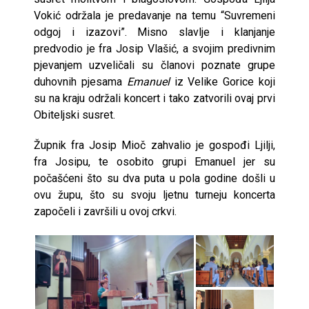
Vokić održala je predavanje na temu “Suvremeni
odgoj i izazovi”. Misno slavlje i klanjanje
predvodio je fra Josip Vlašić, a svojim predivnim
pjevanjem uzveličali su članovi poznate grupe
duhovnih pjesama
Emanuel
iz Velike Gorice koji
su na kraju održali koncert i tako zatvorili ovaj prvi
Obiteljski susret.
Župnik fra Josip Mioč zahvalio je gospođi Ljilji,
fra Josipu, te osobito grupi Emanuel jer su
počašćeni što su dva puta u pola godine došli u
ovu župu, što su svoju ljetnu turneju koncerta
započeli i završili u ovoj crkvi.