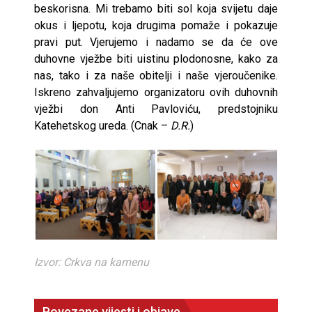
beskorisna. Mi trebamo biti sol koja svijetu daje
okus i ljepotu, koja drugima pomaže i pokazuje
pravi put. Vjerujemo i nadamo se da će ove
duhovne vježbe biti uistinu plodonosne, kako za
nas, tako i za naše obitelji i naše vjeroučenike.
Iskreno zahvaljujemo organizatoru ovih duhovnih
vježbi don Anti Pavloviću, predstojniku
Katehetskog ureda. (Cnak –
D.R.
)
Izvor: Crkva na kamenu
Povezane vijesti i objave