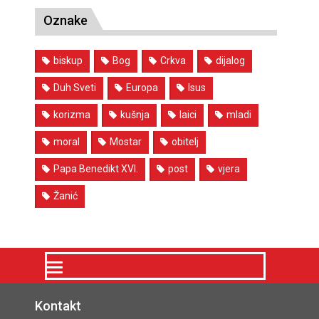
Oznake
biskup
Bog
Crkva
dijalog
Duh Sveti
Europa
Isus
korizma
kušnja
laici
mladi
moral
Mostar
obitelj
Papa Benedikt XVI.
post
vjera
Žanić
Kontakt