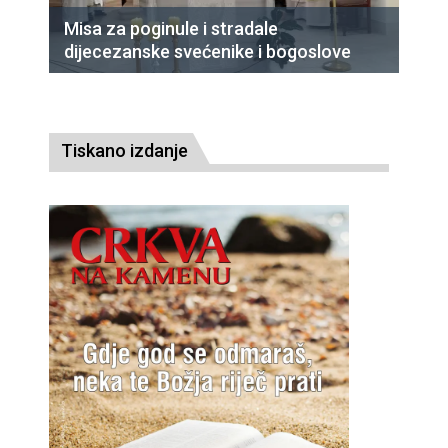
Misa za poginule i stradale
dijecezanske svećenike i bogoslove
Tiskano izdanje