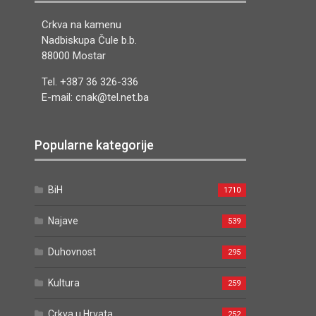
Crkva na kamenu
Nadbiskupa Čule b.b.
88000 Mostar
Tel. +387 36 326-336
E-mail: cnak@tel.net.ba
Popularne kategorije
BiH
1710
Najave
539
Duhovnost
295
Kultura
259
Crkva u Hrvata
252