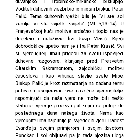
duvanjske i Trebinjsko-mrkanske biskupije.
Voditelj duhovnih vježbi bio je mjesni biskup Petar
Palić. Tema duhovnih vježbi bila je “Vi ste sol
zemlje, vi ste svjetlo svijeta” (Mt 5,13-14). U
Franjevačkoj kući molitve srdačno i toplo nas je
dočekao i usluživao fra Josip Vlašić. Riječi
dobrodošlice uputio nam je i fra Petar Krasić. Svi
su vjeroučitelji imali prigodu za svetu ispovijed,
duhovne razgovore, klanjanje pred Presvetim
Oltarskim Sakramentom, zajedničku molitvu
časoslova i kao vrhunac slavlje svete Mise.
Biskup Palić je kroz razmatranja na zadanu temu
poticao i usmjeravao sve nazočne vjeroučitelje,
napominjući da naša vjera ne može biti nešto
statično. Vjera je proces i put kojim se putuje do
posljednjega dana našega života. Nama kao
vjeroučiteljima najbitnije je svjedočiti vjeru i radost
Evanđelja svojim primjerom i svojim životom.
Ponekad i sol obljutavi pa je tada njezina uloga