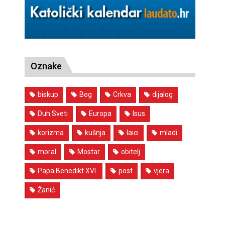
Oznake
biskup
Bog
Crkva
dijalog
Duh Sveti
Europa
Isus
korizma
kušnja
laici
mladi
moral
Mostar
obitelj
Papa Benedikt XVI.
post
vjera
Žanić