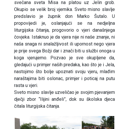
svečana sveta Misa na platou uz Jelin grob.
Okupio se velik broj vjernika. Sveto misno slavlje
predslavio je župnik don Marko Šutalo. U
propovijedi je, oslanjajući se na nedjeljna
liturgijska čitanja, progovorio o vjeri današnjega
čovjeka. Istaknuo je da vjera nije ni naše znanje, ni
naša snaga ni snalažljivost ili upornost nego vjera
je prije svega Božji dar i znači biti u službi onoga u
koga vjerujemo. Pozvao je sve okupljene da,
gledajući u primjer naših predaka, kao što je i Jela,
nastojimo što bolje upoznati svoju vjeru, mlađim
naraštajima biti oslonac, primjer i poticaj na putu
rasta u vjeri.
Sveto misno slavlje uzveličao je svojim pjevanjem
dječji zbor “Ilijini anđeli”, dok su školska djeca
čitala liturgijska čitanja.