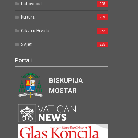
Duhovnost
295
Kultura
259
Crkva u Hrvata
252
Svijet
225
Portali
BISKUPIJA
MOSTAR