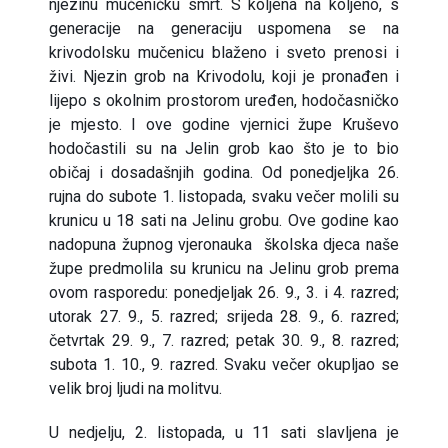
njezinu mučeničku smrt. S koljena na koljeno, s
generacije na generaciju uspomena se na
krivodolsku mučenicu blaženo i sveto prenosi i
živi. Njezin grob na Krivodolu, koji je pronađen i
lijepo s okolnim prostorom uređen, hodočasničko
je mjesto. I ove godine vjernici župe Kruševo
hodočastili su na Jelin grob kao što je to bio
običaj i dosadašnjih godina. Od ponedjeljka 26.
rujna do subote 1. listopada, svaku večer molili su
krunicu u 18 sati na Jelinu grobu. Ove godine kao
nadopuna župnog vjeronauka školska djeca naše
župe predmolila su krunicu na Jelinu grob prema
ovom rasporedu: ponedjeljak 26. 9., 3. i 4. razred;
utorak 27. 9., 5. razred; srijeda 28. 9., 6. razred;
četvrtak 29. 9., 7. razred; petak 30. 9., 8. razred;
subota 1. 10., 9. razred. Svaku večer okupljao se
velik broj ljudi na molitvu.
U nedjelju, 2. listopada, u 11 sati slavljena je