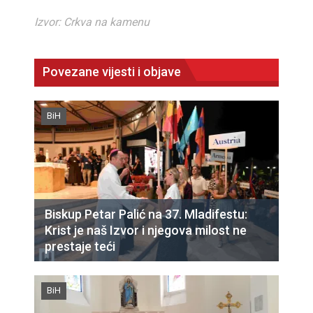
Izvor: Crkva na kamenu
Povezane vijesti i objave
BiH
Biskup Petar Palić na 37. Mladifestu:
Krist je naš Izvor i njegova milost ne
prestaje teći
BiH