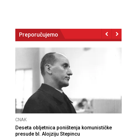
Preporučujemo
CNAK
optužnicu
Smrtovdan nadbiskupa Petra Čule