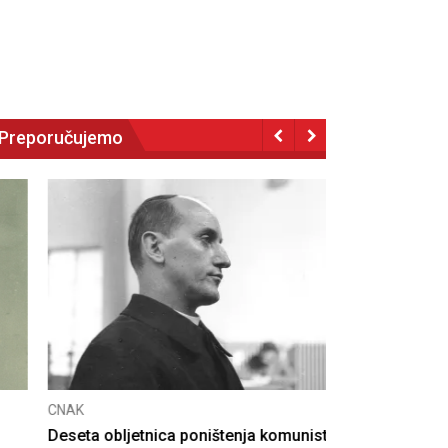
Preporučujemo
NAK
eseta obljetnica poništenja komunističke