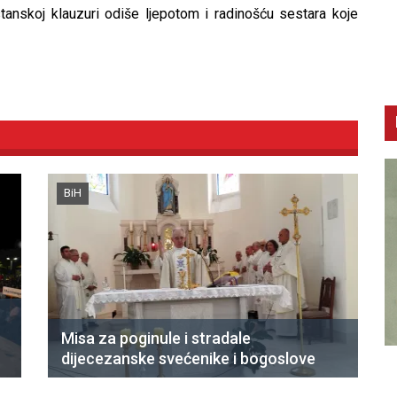
tanskoj klauzuri odiše ljepotom i radinošću sestara koje
BiH
Misa za poginule i stradale
dijecezanske svećenike i bogoslove
CNAK
C
Smrtovdan nadbiskupa Petra Čule
D