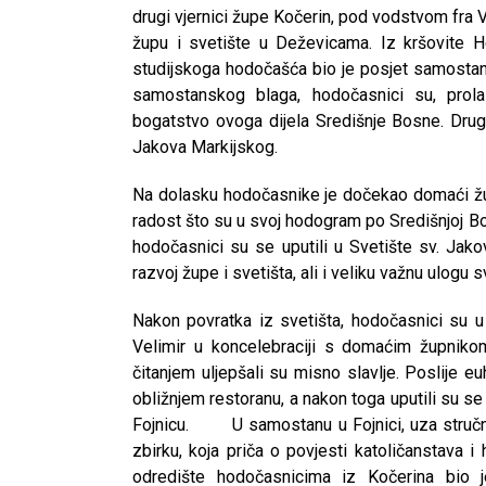
drugi vjernici župe Kočerin, pod vodstvom fra V
župu i svetište u Deževicama. Iz kršovite H
studijskoga hodočašća bio je posjet samostan
samostanskog blaga, hodočasnici su, prola
bogatstvo ovoga dijela Središnje Bosne. Drug
Jakova Markijskog.
Na dolasku hodočasnike je dočekao domaći župn
radost što su u svoj hodogram po Središnjoj B
hodočasnici su se uputili u Svetište sv. Jako
razvoj župe i svetišta, ali i veliku važnu ulogu
Nakon povratka iz svetišta, hodočasnici su u 
Velimir u koncelebraciji s domaćim župniko
čitanjem uljepšali su misno slavlje. Poslije euh
obližnjem restoranu, a nakon toga uputili su s
Fojnicu. U samostanu u Fojnici, uza stručno 
zbirku, koja priča o povjesti katoličanstava i
odredište hodočasnicima iz Kočerina bio 