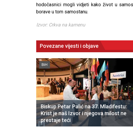
hodočasnici mogli vidjeti kako život u samos
borave u tom samostanu.
Izvor: Crkva na kamenu
Povezane vijesti i objave
BiH
Biskup Petar Palić na 37. Mladifestu:
Krist je naš Izvor i njegova milost ne
prestaje teći
CNAK
Kad se nasilje pretvara u optužnicu