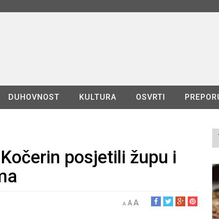
DUHOVNOST
KULTURA
OSVRTI
PREPOR
Kočerin posjetili župu i
ama
A
A
A