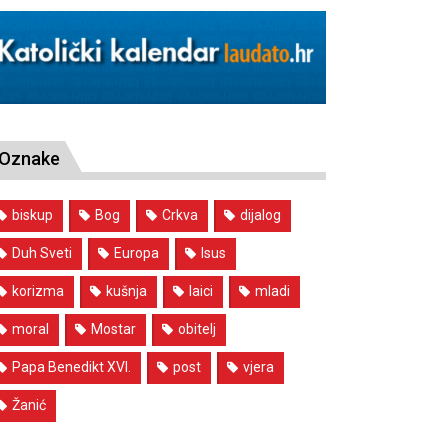
Oznake
biskup
Bog
Crkva
dijalog
Duh Sveti
Europa
Isus
korizma
kušnja
laici
mladi
moral
Mostar
obitelj
Papa Benedikt XVI.
post
vjera
Žanić