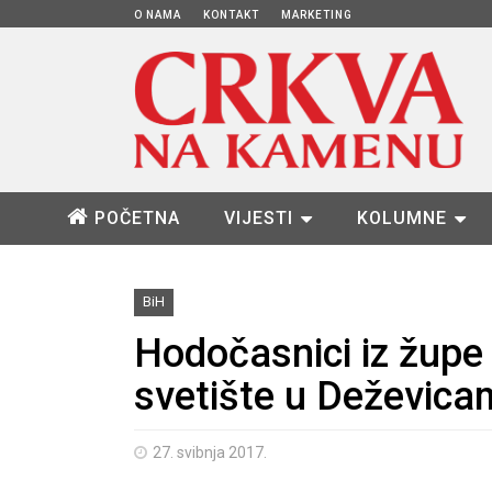
O NAMA
KONTAKT
MARKETING
POČETNA
VIJESTI
KOLUMNE
BiH
Hodočasnici iz župe 
svetište u Deževic
27. svibnja 2017.