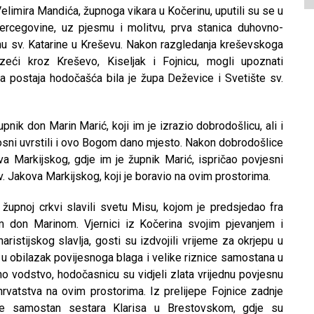
elimira Mandića, župnoga vikara u Kočerinu, uputili su se u
ercegovine, uz pjesmu i molitvu, prva stanica duhovno-
u sv. Katarine u Kreševu. Nakon razgledanja kreševskoga
zeći kroz Kreševo, Kiseljak i Fojnicu, mogli upoznati
a postaja hodočašća bila je župa Deževice i Svetište sv.
ik don Marin Marić, koji im je izrazio dobrodošlicu, ali i
osni uvrstili i ovo Bogom dano mjesto. Nakon dobrodošlice
va Markijskog, gdje im je župnik Marić, ispričao povjesni
 sv. Jakova Markijskog, koji je boravio na ovim prostorima.
župnoj crkvi slavili svetu Misu, kojom je predsjedao fra
m don Marinom. Vjernici iz Kočerina svojim pjevanjem i
aristijskog slavlja, gosti su izdvojili vrijeme za okrjepu u
e u obilazak povijesnoga blaga i velike riznice samostana u
vodstvo, hodočasnicu su vidjeli zlata vrijednu povjesnu
 hrvatstva na ovim prostorima. Iz prelijepe Fojnice zadnje
je samostan sestara Klarisa u Brestovskom, gdje su