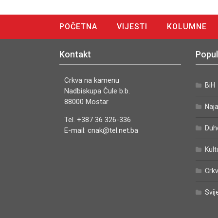
POČETNA
VIJESTI
KOLUMNE
DIGITALNO IZDANJE
Kontakt
Popul
Crkva na kamenu
BiH
Nadbiskupa Čule b.b.
88000 Mostar
Naj
Tel. +387 36 326-336
Duh
E-mail: cnak@tel.net.ba
Kult
Crkv
Svij