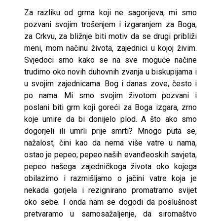
Za razliku od grma koji ne sagorijeva, mi smo
pozvani svojim trošenjem i izgaranjem za Boga,
za Crkvu, za bližnje biti motiv da se drugi približi
meni, mom načinu života, zajednici u kojoj živim.
Svjedoci smo kako se na sve moguće načine
trudimo oko novih duhovnih zvanja u biskupijama i
u svojim zajednicama. Bog i danas zove, često i
po nama. Mi smo svojim životom pozvani i
poslani biti grm koji goreći za Boga izgara, zrno
koje umire da bi donijelo plod. A što ako smo
dogorjeli ili umrli prije smrti? Mnogo puta se,
nažalost, čini kao da nema više vatre u nama,
ostao je pepeo; pepeo naših evanđeoskih savjeta,
pepeo našega zajedničkoga života oko kojega
obilazimo i razmišljamo o jačini vatre koja je
nekada gorjela i rezignirano promatramo svijet
oko sebe. I onda nam se dogodi da poslušnost
pretvaramo u samosažaljenje, da siromaštvo