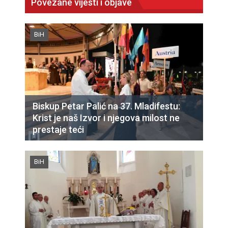
Povezane vijesti i objave
BiH
Biskup Petar Palić na 37. Mladifestu:
Krist je naš Izvor i njegova milost ne
prestaje teći
BiH