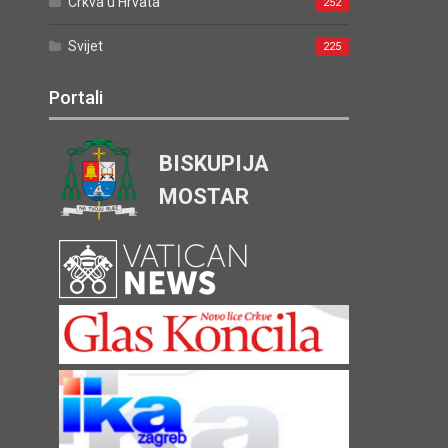
Crkva u Hrvata
252
Svijet
225
Portali
BISKUPIJA
MOSTAR