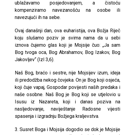
ublažavamo posjedovanjem, a čistoću
kompenziramo navezanošću na osobe ili
navezujući ih na sebe.
Ovaj današnji dan, ova euharistija, ova Božja Riječ
koju slušamo poziv je svima nama da u sebi
iznova čujemo glas koji je Mojsije čuo: „Ja sam
Bog tvoga oca, Bog Abrahamov, Bog Izakov, Bog
Jakovljev“ (Izl 3,6).
Naš Bog, braćo i sestre, nije Mojsijev izum, ideja
ili predodžba nekog čovjeka. On je Bog koji osjeća,
koji čuje vapaj, Gospodar povijesti naših predaka i
naše osobne. Naš Bog je Bog koji se utjelovio u
Isusu iz Nazareta, koji i danas poziva na
nasljedovanje, naviještanje Radosne vijesti
spasenja i izgradnju Božjega kraljevstva.
3. Susret Boga i Mojsija dogodio se dok je Mojsije