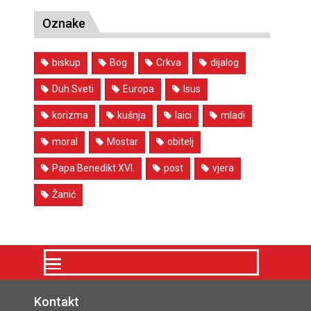
Oznake
biskup
Bog
Crkva
dijalog
Duh Sveti
Europa
Isus
korizma
kušnja
laici
mladi
moral
Mostar
obitelj
Papa Benedikt XVI.
post
vjera
Žanić
Kontakt