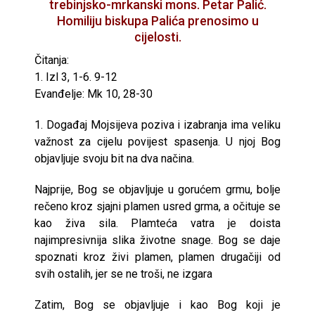
trebinjsko-mrkanski mons. Petar Palić.
Homiliju biskupa Palića prenosimo u
cijelosti.
Čitanja:
1. Izl 3, 1-6. 9-12
Evanđelje: Mk 10, 28-30
1. Događaj Mojsijeva poziva i izabranja ima veliku
važnost za cijelu povijest spasenja. U njoj Bog
objavljuje svoju bit na dva načina.
Najprije, Bog se objavljuje u gorućem grmu, bolje
rečeno kroz sjajni plamen usred grma, a očituje se
kao živa sila. Plamteća vatra je doista
najimpresivnija slika životne snage. Bog se daje
spoznati kroz živi plamen, plamen drugačiji od
svih ostalih, jer se ne troši, ne izgara
Zatim, Bog se objavljuje i kao Bog koji je