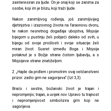
zainteresiran za ljude. On je onaj koji se zanima za
osobe, koji im je blizu, koji traži ljude.
Nakon zanimljivog rođenja, još zanimljivijeg
djetinjstva i izazovnog života na faraonovu dvoru,
te nakon nesretnog događaja ubojstva, Mojsije
bijegom u pustinju želi pobjeći daleko od svih, u
bijegu od svoje prošlosti i svoje situacije želi
miran život. Susret između Boga i Mojsija
potaknut je s Božje strane čistom ljubavlju, a s
Mojsijeve strane znatiželjom.
2. „Hajde da priđem i promotrim ovaj veličanstveni
prizor: zašto grm ne sagorijeva“ (Izl 3,3).
Braćo i sestre, božanski život je trajan i
nepromjenjiv; trajan, a uvijek nov. Upravo tu trajnost
i nepromjenjivost simbolizira grm koji ne
sagorijeva.