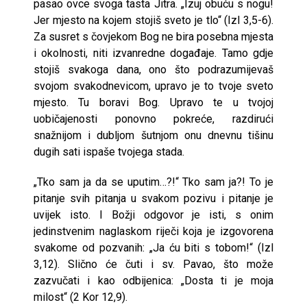
pasao ovce svoga tasta Jitra. „Izuj obuću s nogu!
Jer mjesto na kojem stojiš sveto je tlo“ (Izl 3,5-6).
Za susret s čovjekom Bog ne bira posebna mjesta
i okolnosti, niti izvanredne događaje. Tamo gdje
stojiš svakoga dana, ono što podrazumijevaš
svojom svakodnevicom, upravo je to tvoje sveto
mjesto. Tu boravi Bog. Upravo te u tvojoj
uobičajenosti ponovno pokreće, razdirući
snažnijom i dubljom šutnjom onu dnevnu tišinu
dugih sati ispaše tvojega stada.
„Tko sam ja da se uputim…?!“ Tko sam ja?! To je
pitanje svih pitanja u svakom pozivu i pitanje je
uvijek isto. I Božji odgovor je isti, s onim
jedinstvenim naglaskom riječi koja je izgovorena
svakome od pozvanih: „Ja ću biti s tobom!“ (Izl
3,12). Slično će čuti i sv. Pavao, što može
zazvučati i kao odbijenica: „Dosta ti je moja
milost“ (2 Kor 12,9).