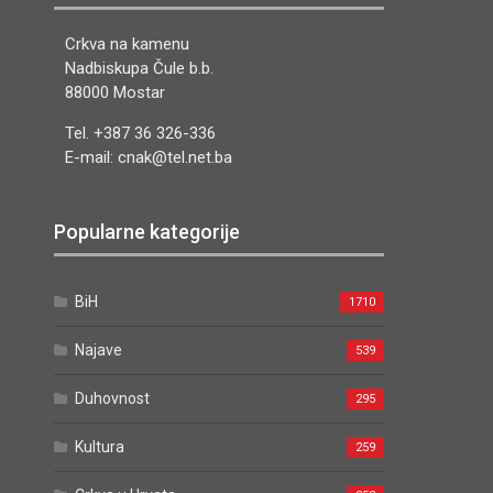
Crkva na kamenu
Nadbiskupa Čule b.b.
88000 Mostar
Tel. +387 36 326-336
E-mail: cnak@tel.net.ba
Popularne kategorije
BiH
1710
Najave
539
Duhovnost
295
Kultura
259