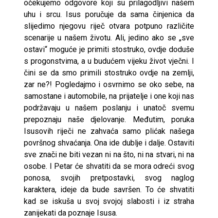
očekujemo odgovore koji su prilagodljivi našem
uhu i srcu. Isus poručuje da sama činjenica da
slijedimo njegovu riječ otvara potpuno različite
scenarije u našem životu. Ali, jedino ako se „sve
ostavi“ moguće je primiti stostruko, ovdje doduše
s progonstvima, a u budućem vijeku život vječni. I
čini se da smo primili stostruko ovdje na zemlji,
zar ne?! Pogledajmo i osvrnimo se oko sebe, na
samostane i automobile, na prijatelje i one koji nas
podržavaju u našem poslanju i unatoč svemu
prepoznaju naše djelovanje. Međutim, poruka
Isusovih riječi ne zahvaća samo plićak našega
površnog shvaćanja. Ona ide dublje i dalje. Ostaviti
sve znači ne biti vezan ni na što, ni na stvari, ni na
osobe. I Petar će shvatiti da se mora odreći svog
ponosa, svojih pretpostavki, svog naglog
karaktera, ideje da bude savršen. To će shvatiti
kad se iskuša u svoj svojoj slabosti i iz straha
zanijekati da poznaje Isusa.