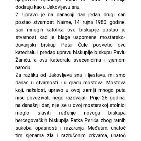
dodiruju kao u Jakovljevu snu.
2. Upravo je na današnji dan jedan drugi san
postao stvarnost. Naime, 14. rujna 1980. godine,
san mnogih katolika ove biskupije postao je
stvarnost kad je blage uspomene mostarsko-
duvanjski biskup Petar Čule posvetio ovu
katedralu i predao upravu biskupije biskupu Pavlu
Žaniću, a ovu katedralu svećenicima i vjernom
narodu.
Za razliku od Jakovljeva sna i ljestava, mi smo
danas u stvarnosti i u gradu mostova. Mostova
koji, nažalost, upravo u ovoj zemlji mnogo puta
nisu povezivali, nego razdvajali. Prije 28 godina,
na današnji dan, nije se u ovoj mostarskoj stolnici
moglo slaviti ređenje novoga biskupa
hercegovačkih biskupija Ratka Perića zbog ratnih
sukoba, opasnosti i razaranja. Međutim, unatoč
tim sjenama zla i razrušenim crkvama, unatoč