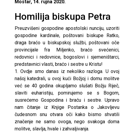
Mostar, 14. rujna 2020.
Homilija biskupa Petra
Preuzvišeni gospodine apostolski nunciju, uzoriti
gospodine kardinale, poštovani biskupe Ratko,
draga braćo u biskupskoj službi, poštovani oče
provincijale fra Miljenko, braćo svećenici,
redovnici i redovnice, bogoslovi i sjemeništarci,
predstavnici vlasti, braćo i sestre u Kristu!
1. Ovdje smo danas iz nekoliko razloga. U ovoj
našoj katedrali, u ovoj kući Božjoj i domu molitve
već se 40 godina okupljamo slušati Božju Riječ,
slaviti euharistiju, pomirujemo se s Bogom,
susrećemo Gospodina i braću i sestre. Upravo
nam čitanje iz Knjige Postanka o Jakovljevu
čudesnom snu otvara oči kako bismo shvatili
značenje ne samo ovoga, nego svakoga doma
molitve, slavlja, hvale i zahvaljivanja.