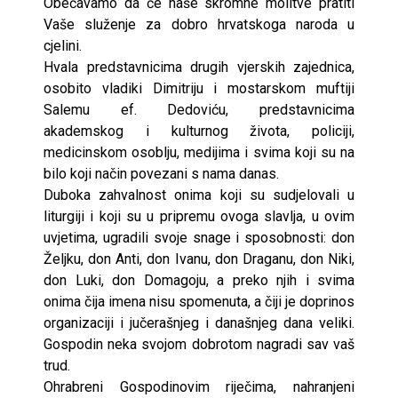
Obećavamo da će naše skromne molitve pratiti
Vaše služenje za dobro hrvatskoga naroda u
cjelini.
Hvala predstavnicima drugih vjerskih zajednica,
osobito vladiki Dimitriju i mostarskom muftiji
Salemu ef. Dedoviću, predstavnicima
akademskog i kulturnog života, policiji,
medicinskom osoblju, medijima i svima koji su na
bilo koji način povezani s nama danas.
Duboka zahvalnost onima koji su sudjelovali u
liturgiji i koji su u pripremu ovoga slavlja, u ovim
uvjetima, ugradili svoje snage i sposobnosti: don
Željku, don Anti, don Ivanu, don Draganu, don Niki,
don Luki, don Domagoju, a preko njih i svima
onima čija imena nisu spomenuta, a čiji je doprinos
organizaciji i jučerašnjeg i današnjeg dana veliki.
Gospodin neka svojom dobrotom nagradi sav vaš
trud.
Ohrabreni Gospodinovim riječima, nahranjeni