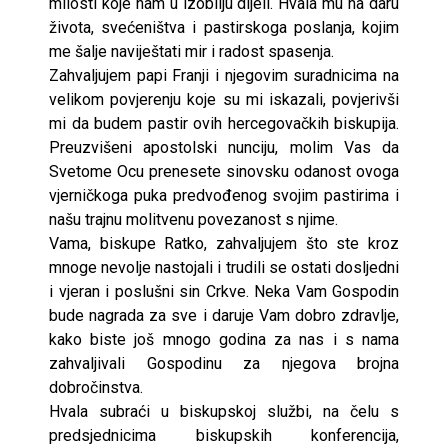
milosti koje nam u izobilju dijeli. Hvala mu na daru
života, svećeništva i pastirskoga poslanja, kojim
me šalje naviještati mir i radost spasenja.
Zahvaljujem papi Franji i njegovim suradnicima na
velikom povjerenju koje su mi iskazali, povjerivši
mi da budem pastir ovih hercegovačkih biskupija.
Preuzvišeni apostolski nunciju, molim Vas da
Svetome Ocu prenesete sinovsku odanost ovoga
vjerničkoga puka predvođenog svojim pastirima i
našu trajnu molitvenu povezanost s njime.
Vama, biskupe Ratko, zahvaljujem što ste kroz
mnoge nevolje nastojali i trudili se ostati dosljedni
i vjeran i poslušni sin Crkve. Neka Vam Gospodin
bude nagrada za sve i daruje Vam dobro zdravlje,
kako biste još mnogo godina za nas i s nama
zahvaljivali Gospodinu za njegova brojna
dobročinstva.
Hvala subraći u biskupskoj službi, na čelu s
predsjednicima biskupskih konferencija,