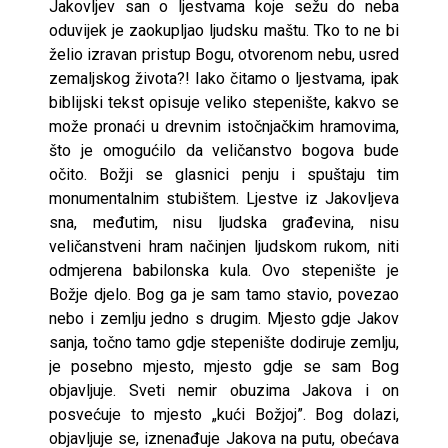
Jakovljev san o ljestvama koje sežu do neba
oduvijek je zaokupljao ljudsku maštu. Tko to ne bi
želio izravan pristup Bogu, otvorenom nebu, usred
zemaljskog života?! Iako čitamo o ljestvama, ipak
biblijski tekst opisuje veliko stepenište, kakvo se
može pronaći u drevnim istočnjačkim hramovima,
što je omogućilo da veličanstvo bogova bude
očito. Božji se glasnici penju i spuštaju tim
monumentalnim stubištem. Ljestve iz Jakovljeva
sna, međutim, nisu ljudska građevina, nisu
veličanstveni hram načinjen ljudskom rukom, niti
odmjerena babilonska kula. Ovo stepenište je
Božje djelo. Bog ga je sam tamo stavio, povezao
nebo i zemlju jedno s drugim. Mjesto gdje Jakov
sanja, točno tamo gdje stepenište dodiruje zemlju,
je posebno mjesto, mjesto gdje se sam Bog
objavljuje. Sveti nemir obuzima Jakova i on
posvećuje to mjesto „kući Božjoj”. Bog dolazi,
objavljuje se, iznenađuje Jakova na putu, obećava