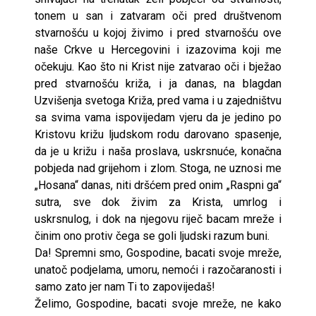
tonem u san i zatvaram oči pred društvenom
stvarnošću u kojoj živimo i pred stvarnošću ove
naše Crkve u Hercegovini i izazovima koji me
očekuju. Kao što ni Krist nije zatvarao oči i bježao
pred stvarnošću križa, i ja danas, na blagdan
Uzvišenja svetoga Križa, pred vama i u zajedništvu
sa svima vama ispovijedam vjeru da je jedino po
Kristovu križu ljudskom rodu darovano spasenje,
da je u križu i naša proslava, uskrsnuće, konačna
pobjeda nad grijehom i zlom. Stoga, ne uznosi me
„Hosana“ danas, niti dršćem pred onim „Raspni ga“
sutra, sve dok živim za Krista, umrlog i
uskrsnulog, i dok na njegovu riječ bacam mreže i
činim ono protiv čega se goli ljudski razum buni.
Da! Spremni smo, Gospodine, bacati svoje mreže,
unatoč podjelama, umoru, nemoći i razočaranosti i
samo zato jer nam Ti to zapovijedaš!
Želimo, Gospodine, bacati svoje mreže, ne kako