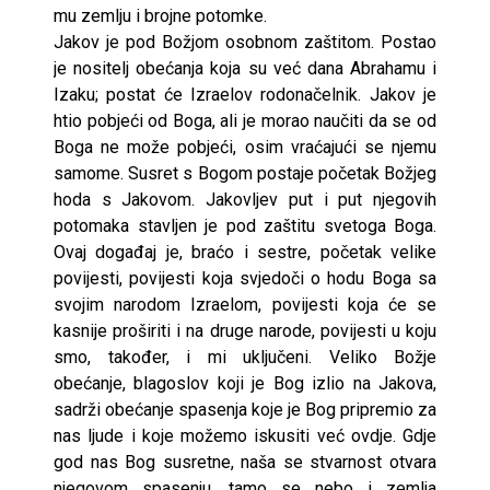
mu zemlju i brojne potomke.
Jakov je pod Božjom osobnom zaštitom. Postao
je nositelj obećanja koja su već dana Abrahamu i
Izaku; postat će Izraelov rodonačelnik. Jakov je
htio pobjeći od Boga, ali je morao naučiti da se od
Boga ne može pobjeći, osim vraćajući se njemu
samome. Susret s Bogom postaje početak Božjeg
hoda s Jakovom. Jakovljev put i put njegovih
potomaka stavljen je pod zaštitu svetoga Boga.
Ovaj događaj je, braćo i sestre, početak velike
povijesti, povijesti koja svjedoči o hodu Boga sa
svojim narodom Izraelom, povijesti koja će se
kasnije proširiti i na druge narode, povijesti u koju
smo, također, i mi uključeni. Veliko Božje
obećanje, blagoslov koji je Bog izlio na Jakova,
sadrži obećanje spasenja koje je Bog pripremio za
nas ljude i koje možemo iskusiti već ovdje. Gdje
god nas Bog susretne, naša se stvarnost otvara
njegovom spasenju, tamo se nebo i zemlja