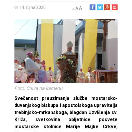
14. rujna 2020.
A
A
A
Foto: Crkva na kamenu
Svečanost preuzimanja službe mostarsko-
duvanjskog biskupa i apostolskoga upravitelja
trebinjsko-mrkanskoga, blagdan Uzvišenja sv.
Križa, svetkovina obljetnice posvete
mostarske stolnice Marije Majke Crkve,