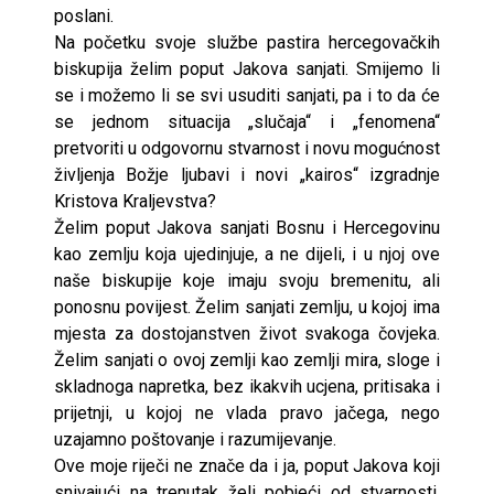
poslani.
Na početku svoje službe pastira hercegovačkih
biskupija želim poput Jakova sanjati. Smijemo li
se i možemo li se svi usuditi sanjati, pa i to da će
se jednom situacija „slučaja“ i „fenomena“
pretvoriti u odgovornu stvarnost i novu mogućnost
življenja Božje ljubavi i novi „kairos“ izgradnje
Kristova Kraljevstva?
Želim poput Jakova sanjati Bosnu i Hercegovinu
kao zemlju koja ujedinjuje, a ne dijeli, i u njoj ove
naše biskupije koje imaju svoju bremenitu, ali
ponosnu povijest. Želim sanjati zemlju, u kojoj ima
mjesta za dostojanstven život svakoga čovjeka.
Želim sanjati o ovoj zemlji kao zemlji mira, sloge i
skladnoga napretka, bez ikakvih ucjena, pritisaka i
prijetnji, u kojoj ne vlada pravo jačega, nego
uzajamno poštovanje i razumijevanje.
Ove moje riječi ne znače da i ja, poput Jakova koji
snivajući na trenutak želi pobjeći od stvarnosti,