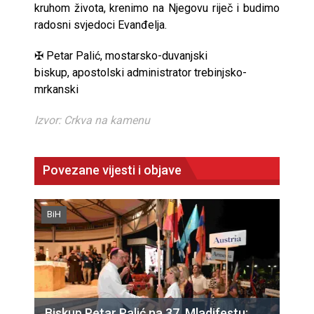
kruhom života, krenimo na Njegovu riječ i budimo
radosni svjedoci Evanđelja.
✠ Petar Palić, mostarsko-duvanjski
biskup, apostolski administrator trebinjsko-
mrkanski
Izvor: Crkva na kamenu
Povezane vijesti i objave
BiH
Biskup Petar Palić na 37. Mladifestu: