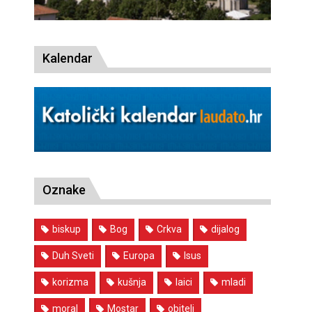
Kalendar
Oznake
biskup
Bog
Crkva
dijalog
Duh Sveti
Europa
Isus
korizma
kušnja
laici
mladi
moral
Mostar
obitelj