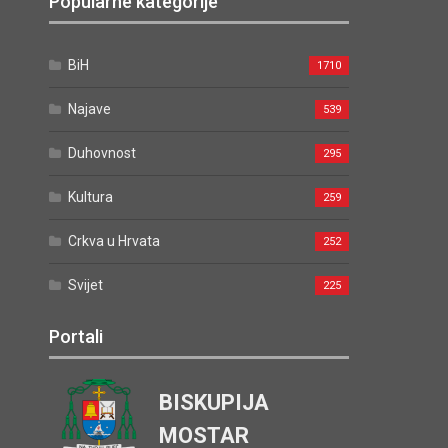
Popularne kategorije
BiH
1710
Najave
539
Duhovnost
295
Kultura
259
Crkva u Hrvata
252
Svijet
225
Portali
BISKUPIJA
MOSTAR