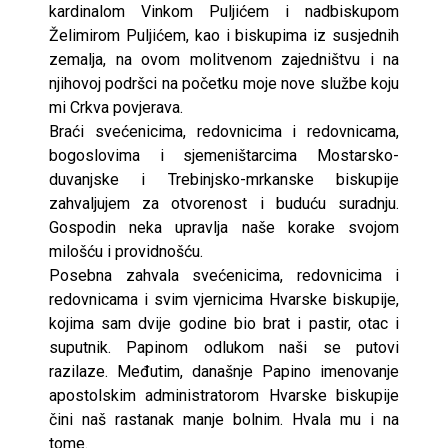
kardinalom Vinkom Puljićem i nadbiskupom
Želimirom Puljićem, kao i biskupima iz susjednih
zemalja, na ovom molitvenom zajedništvu i na
njihovoj podršci na početku moje nove službe koju
mi Crkva povjerava.
Braći svećenicima, redovnicima i redovnicama,
bogoslovima i sjemeništarcima Mostarsko-
duvanjske i Trebinjsko-mrkanske biskupije
zahvaljujem za otvorenost i buduću suradnju.
Gospodin neka upravlja naše korake svojom
milošću i providnošću.
Posebna zahvala svećenicima, redovnicima i
redovnicama i svim vjernicima Hvarske biskupije,
kojima sam dvije godine bio brat i pastir, otac i
suputnik. Papinom odlukom naši se putovi
razilaze. Međutim, današnje Papino imenovanje
apostolskim administratorom Hvarske biskupije
čini naš rastanak manje bolnim. Hvala mu i na
tome.