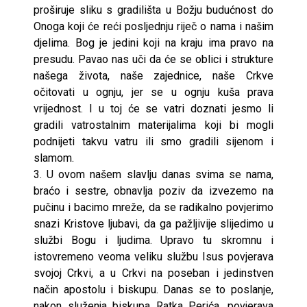
proširuje sliku s gradilišta u Božju budućnost do
Onoga koji će reći posljednju riječ o nama i našim
djelima. Bog je jedini koji na kraju ima pravo na
presudu. Pavao nas uči da će se oblici i strukture
našega života, naše zajednice, naše Crkve
očitovati u ognju, jer se u ognju kuša prava
vrijednost. I u toj će se vatri doznati jesmo li
gradili vatrostalnim materijalima koji bi mogli
podnijeti takvu vatru ili smo gradili sijenom i
slamom.
3. U ovom našem slavlju danas svima se nama,
braćo i sestre, obnavlja poziv da izvezemo na
pučinu i bacimo mreže, da se radikalno povjerimo
snazi Kristove ljubavi, da ga pažljivije slijedimo u
službi Bogu i ljudima. Upravo tu skromnu i
istovremeno veoma veliku službu Isus povjerava
svojoj Crkvi, a u Crkvi na poseban i jedinstven
način apostolu i biskupu. Danas se to poslanje,
nakon služenja biskupa Ratka Perića, povjerava