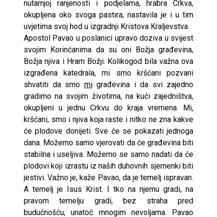
nutarnjoj ranjenosti i podjelama, hrabra Crkva,
okupljena oko svoga pastira, nastavila je i u tim
uvjetima svoj hod u izgradnji Kristova Kraljevstva.
Apostol Pavao u poslanici upravo doziva u svijest
svojim Korinćanima da su oni Božja građevina,
Božja njiva i Hram Božji. Kolikogod bila važna ova
izgrađena katedrala, mi smo kršćani pozvani
shvatiti da smo
mi
građevina i da svi zajedno
gradimo na svojim životima, na kući zajedništva,
okupljeni u jednu Crkvu do kraja vremena. Mi,
kršćani, smo i njiva koja raste i nitko ne zna kakve
će plodove donijeti. Sve će se pokazati jednoga
dana. Možemo samo vjerovati da će građevina biti
stabilna i useljiva. Možemo se samo nadati da će
plodovi koji izrastu iz naših duhovnih sjemenki biti
jestivi. Važno je, kaže Pavao, da je temelj ispravan.
A temelj je Isus Krist. I tko na njemu gradi, na
pravom temelju gradi, bez straha pred
budućnošću, unatoč mnogim nevoljama. Pavao