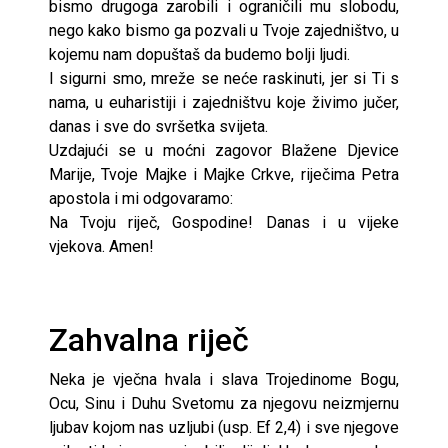
bismo drugoga zarobili i ograničili mu slobodu,
nego kako bismo ga pozvali u Tvoje zajedništvo, u
kojemu nam dopuštaš da budemo bolji ljudi.
I sigurni smo, mreže se neće raskinuti, jer si Ti s
nama, u euharistiji i zajedništvu koje živimo jučer,
danas i sve do svršetka svijeta.
Uzdajući se u moćni zagovor Blažene Djevice
Marije, Tvoje Majke i Majke Crkve, riječima Petra
apostola i mi odgovaramo:
Na Tvoju riječ, Gospodine! Danas i u vijeke
vjekova. Amen!
Zahvalna riječ
Neka je vječna hvala i slava Trojedinome Bogu,
Ocu, Sinu i Duhu Svetomu za njegovu neizmjernu
ljubav kojom nas uzljubi (usp. Ef 2,4) i sve njegove