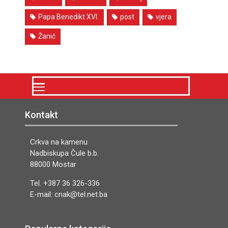
Papa Benedikt XVI.
post
vjera
Žanić
Kontakt
Crkva na kamenu
Nadbiskupa Čule b.b.
88000 Mostar
Tel. +387 36 326-336
E-mail: cnak@tel.net.ba