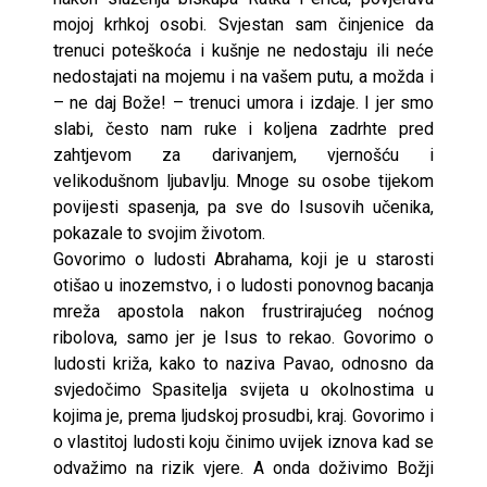
mojoj krhkoj osobi. Svjestan sam činjenice da
trenuci poteškoća i kušnje ne nedostaju ili neće
nedostajati na mojemu i na vašem putu, a možda i
– ne daj Bože! – trenuci umora i izdaje. I jer smo
slabi, često nam ruke i koljena zadrhte pred
zahtjevom za darivanjem, vjernošću i
velikodušnom ljubavlju. Mnoge su osobe tijekom
povijesti spasenja, pa sve do Isusovih učenika,
pokazale to svojim životom.
Govorimo o ludosti Abrahama, koji je u starosti
otišao u inozemstvo, i o ludosti ponovnog bacanja
mreža apostola nakon frustrirajućeg noćnog
ribolova, samo jer je Isus to rekao. Govorimo o
ludosti križa, kako to naziva Pavao, odnosno da
svjedočimo Spasitelja svijeta u okolnostima u
kojima je, prema ljudskoj prosudbi, kraj. Govorimo i
o vlastitoj ludosti koju činimo uvijek iznova kad se
odvažimo na rizik vjere. A onda doživimo Božji