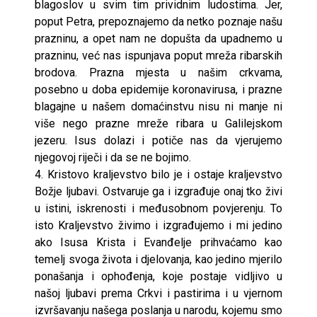
blagoslov u svim tim prividnim ludostima. Jer,
poput Petra, prepoznajemo da netko poznaje našu
prazninu, a opet nam ne dopušta da upadnemo u
prazninu, već nas ispunjava poput mreža ribarskih
brodova. Prazna mjesta u našim crkvama,
posebno u doba epidemije koronavirusa, i prazne
blagajne u našem domaćinstvu nisu ni manje ni
više nego prazne mreže ribara u Galilejskom
jezeru. Isus dolazi i potiče nas da vjerujemo
njegovoj riječi i da se ne bojimo.
4. Kristovo kraljevstvo bilo je i ostaje kraljevstvo
Božje ljubavi. Ostvaruje ga i izgrađuje onaj tko živi
u istini, iskrenosti i međusobnom povjerenju. To
isto Kraljevstvo živimo i izgrađujemo i mi jedino
ako Isusa Krista i Evanđelje prihvaćamo kao
temelj svoga života i djelovanja, kao jedino mjerilo
ponašanja i ophođenja, koje postaje vidljivo u
našoj ljubavi prema Crkvi i pastirima i u vjernom
izvršavanju našega poslanja u narodu, kojemu smo