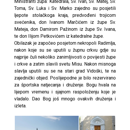
Ministranti župa: Katedrala, Sv. Ivan, Sv. Matej, Sv.
Toma, Sv. Luka i Sv. Marko zajedno su posjetili
ljepote stolačkoga kraja, predvođeni trojicom
svećenika, don Ivanom Marčićem iz župe Sv.
Mateja, don Damirom Pažinom iz župe Sv. Ivana,
te don Ilijom Petkovićem iz katedralne župe.
Obilazak je započeo posjetom nekropoli Radimlja,
nakon koje su se uputili u župnu crkvu gdje su
najprije čuli nekoliko zanimljivosti o povijesti župe
i crkve a zatim slavili svetu Misu. Nakon misnoga
slavlja uputili su se na stari grad Vidoški, te na
zajednički objed. Poslijepodne je bilo rezervirano
za športska natjecanja i druženje. Bogu hvala na
lijepom vremenu i sjajnom raspoloženju koje je
vladalo. Dao Bog još mnogo ovakvih druženja i
izleta.