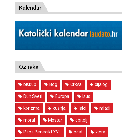
Kalendar
Oznake
biskup
Bog
Crkva
dijalog
Duh Sveti
Europa
Isus
korizma
kušnja
laici
mladi
moral
Mostar
obitelj
Papa Benedikt XVI.
post
vjera