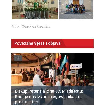
Izvor: Crkva na kamenu
Povezane vijesti i objave
BiH
Biskup Petar Palić na 37. Mladifestu:
Krist je naš Izvor i njegova milost ne
prestaje teći