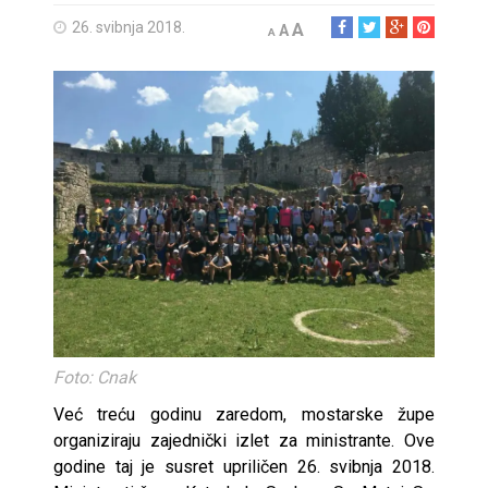
26. svibnja 2018.
A
A
A
Foto: Cnak
Već treću godinu zaredom, mostarske župe
organiziraju zajednički izlet za ministrante. Ove
godine taj je susret upriličen 26. svibnja 2018.