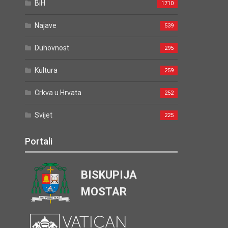
BiH
1710
Najave
539
Duhovnost
295
Kultura
259
Crkva u Hrvata
252
Svijet
225
Portali
BISKUPIJA
MOSTAR