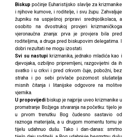
Biskup
počinje Euharistijsko slavlje za krizmanike
i njihove kumove, i roditelje, i svu župu. Zahvaljuje
župniku na uspješnoj pripravi srednjoškolaca, a
osobito na dvostrukoj provjeri krizmaničkoga
vjeronaučna znanja: prva je provjera bila pred
roditeljima, a druga pred biskupovim delegatima. I
dobri rezultati ne mogu izostati.
Svi su nastupi
krizmanika, jednako mladića kao i
djevojaka, ozbiljno pripremljeni, razgovijetni da ih
svatko i u crkvi i pred crkvom čuje, pobožni, bez
straha i po sebi privlače pozornost slušatelja
misnih čitanja i litanijske odgovore na molitve
vjernika.
U propovijedi
biskup je najprije uveo krizmanike u
promatranje Božjega stvaranja na početku: tijelo je
u prvom trenutku Bog čudesno sastavio od
raznoga materijala, a u drugom momentu tomu je
tijelu udahnuo dušu. Tako i dan-danas: smrtno
tijelo daju roditelji, a Bog udahnjuje besmrtnu dušu