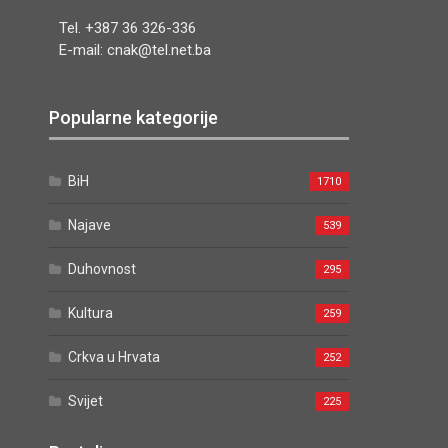
Tel. +387 36 326-336
E-mail: cnak@tel.net.ba
Popularne kategorije
BiH
1710
Najave
539
Duhovnost
295
Kultura
259
Crkva u Hrvata
252
Svijet
225