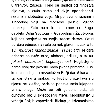
u trenutku začeća. Tijelo se sastoji od mnoštva
dijelova, a duša samo od dvije sposobnosti:
razuma i slobodne volje. Mi po svome razumu i
slobodnoj volji ne možemo postići vječno
spasenje. Zato nam treba pomoć od Boga,
osobito Duha Svetoga – Gospodina i Životvorca,
koji nas posjećuje sa svojih sedam darova. Četiri
se dara odnose na našu pamet, glavu, mozak, a to
su:
mudrost, razbor, znanje i savjet,
a tri se dara
odnose na naše srce, slobodu, odluku, a to su:
jakost, pobožnost, bogobojaznost
. Pogledajmo
samo ovaj dar jakosti! Kada jakost primamo u sv.
krizmi, onda je to nezaslužen Božji dar. A kada se
taj dar stavi u praksu, konkretno proživljava i u
njemu se vježba, onda to postaje naša krjepost,
vrlina, snaga. Može se biti tjelesno slab, ali
duhovno jak u svjedočenju vjere, nepopustljiv u
vršenju Božjih zapovijedi. Biskup je krizmanicima