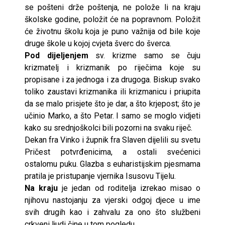
se pošteni drže poštenja, ne polože li na kraju
školske godine, položit će na popravnom. Položit
će životnu školu koja je puno važnija od bile koje
druge škole u kojoj cvjeta šverc do šverca.
Pod dijeljenjem
sv. krizme samo se čuju
krizmatelj i krizmanik po riječima koje su
propisane i za jednoga i za drugoga. Biskup svako
toliko zaustavi krizmanika ili krizmanicu i priupita
da se malo prisjete što je dar, a što krjepost; što je
učinio Marko, a što Petar. I samo se moglo vidjeti
kako su srednjoškolci bili pozorni na svaku riječ.
Dekan fra Vinko i župnik fra Slaven dijelili su svetu
Pričest potvrđenicima, a ostali svećenici
ostalomu puku. Glazba s euharistijskim pjesmama
pratila je pristupanje vjernika Isusovu Tijelu.
Na kraju
je jedan od roditelja izrekao misao o
njihovu nastojanju za vjerski odgoj djece u ime
svih drugih kao i zahvalu za ono što službeni
crkveni ljudi čine u tom pogledu.