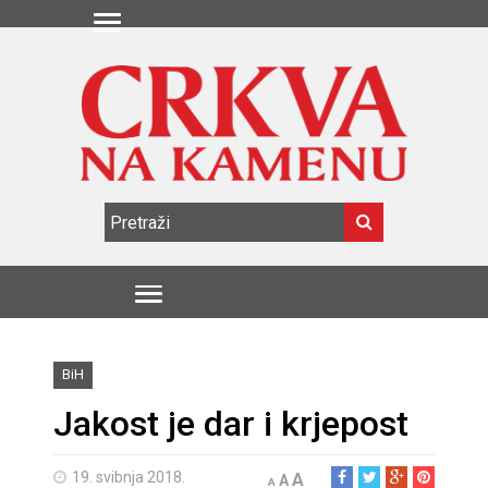
BiH
Jakost je dar i krjepost
19. svibnja 2018.
A
A
A