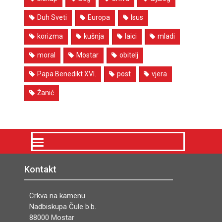
Duh Sveti
Europa
Isus
korizma
kušnja
laici
mladi
moral
Mostar
obitelj
Papa Benedikt XVI.
post
vjera
Žanić
Kontakt
Crkva na kamenu
Nadbiskupa Čule b.b.
88000 Mostar