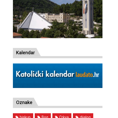
Kalendar
Oznake
biskup
Bog
Crkva
dijalog