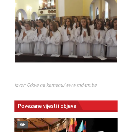
Izvor: Crkva na kamenu/www.md-tm.ba
Povezane vijesti i objave
BiH