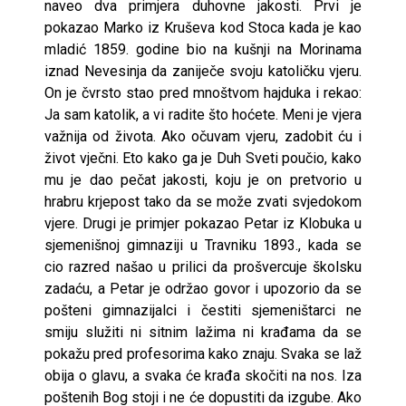
naveo dva primjera duhovne jakosti. Prvi je
pokazao Marko iz Kruševa kod Stoca kada je kao
mladić 1859. godine bio na kušnji na Morinama
iznad Nevesinja da zaniječe svoju katoličku vjeru.
On je čvrsto stao pred mnoštvom hajduka i rekao:
Ja sam katolik, a vi radite što hoćete. Meni je vjera
važnija od života. Ako očuvam vjeru, zadobit ću i
život vječni. Eto kako ga je Duh Sveti poučio, kako
mu je dao pečat jakosti, koju je on pretvorio u
hrabru krjepost tako da se može zvati svjedokom
vjere. Drugi je primjer pokazao Petar iz Klobuka u
sjemenišnoj gimnaziji u Travniku 1893., kada se
cio razred našao u prilici da prošvercuje školsku
zadaću, a Petar je održao govor i upozorio da se
pošteni gimnazijalci i čestiti sjemeništarci ne
smiju služiti ni sitnim lažima ni krađama da se
pokažu pred profesorima kako znaju. Svaka se laž
obija o glavu, a svaka će krađa skočiti na nos. Iza
poštenih Bog stoji i ne će dopustiti da izgube. Ako