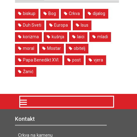
biskup
Bog
Crkva
dijalog
Duh Sveti
Europa
Isus
korizma
kušnja
laici
mladi
moral
Mostar
obitelj
Papa Benedikt XVI.
post
vjera
Žanić
Kontakt
Crkva na kamenu