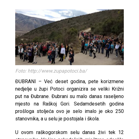
Foto: http://www.zupapotoci.ba/
ĐUBRANI – Već deset godina, pete korizmene
nedjelje u župi Potoci organizira se veliki Križni
put na Đubrane. Đubrani su malo danas raseljeno
mjesto na Raškoj Gori. Sedamdesetih godina
prošloga stoljeća ovo je selo imalo je oko 250
stanovnika, a u selu je postojala i škola.
U ovom raškogorskom selu danas živi tek 12