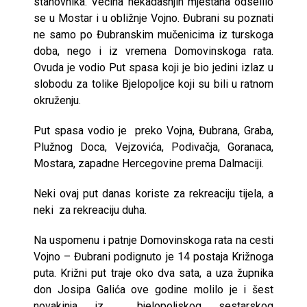
stanovnika. Većina nekadašnjih mještana odselilo
se u Mostar i u obližnje Vojno. Đubrani su poznati
ne samo po Đubranskim mučenicima iz turskoga
doba, nego i iz vremena Domovinskoga rata.
Ovuda je vodio Put spasa koji je bio jedini izlaz u
slobodu za tolike Bjelopoljce koji su bili u ratnom
okruženju.
Put spasa vodio je preko Vojna, Đubrana, Graba,
Plužnog Doca, Vejzovića, Podivačja, Goranaca,
Mostara, zapadne Hercegovine prema Dalmaciji.
Neki ovaj put danas koriste za rekreaciju tijela, a
neki za rekreaciju duha.
Na uspomenu i patnje Domovinskoga rata na cesti
Vojno – Đubrani podignuto je 14 postaja Križnoga
puta. Križni put traje oko dva sata, a uza župnika
don Josipa Galića ove godine molilo je i šest
novakinja iz bjelopoljskog sestarskog