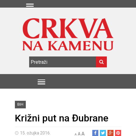
BiH
Križni put na Đubrane
15. ožujka 2016.
A
A
A