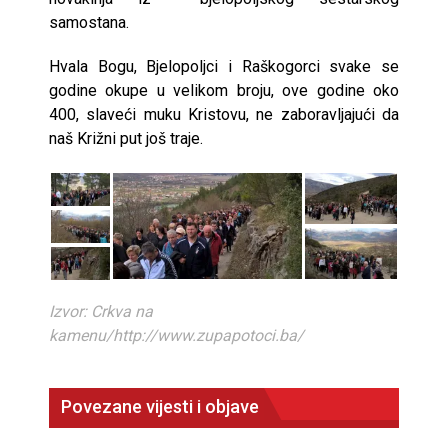
samostana.
Hvala Bogu, Bjelopoljci i Raškogorci svake se
godine okupe u velikom broju, ove godine oko
400, slaveći muku Kristovu, ne zaboravljajući da
naš Križni put još traje.
Izvor: Crkva na
kamenu/http://www.zupapotoci.ba/
Povezane vijesti i objave