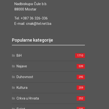
Nadbiskupa Čule b.b.
88000 Mostar
Tel. +387 36 326-336
E-mail: cnak@tel.net.ba
Popularne kategorije
BiH
1710
Najave
539
Duhovnost
295
Kultura
259
Crkva u Hrvata
252