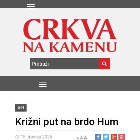
BiH
Križni put na brdo Hum
18. travnja 2025.
A
A
A