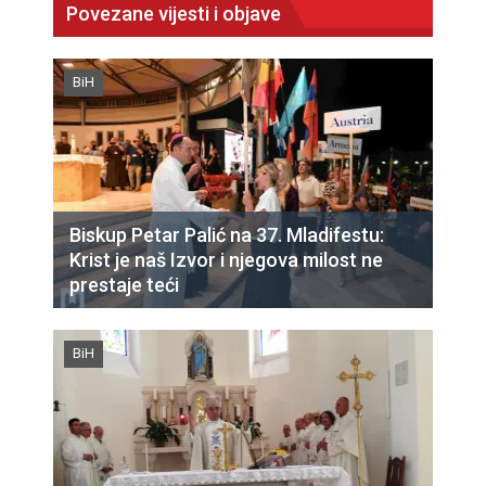
Povezane vijesti i objave
BiH
Biskup Petar Palić na 37. Mladifestu:
Krist je naš Izvor i njegova milost ne
prestaje teći
BiH