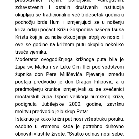
zdravstvenih i ostalih društvenih institucija
okupljaju se tradicionalno već tridesetak godina u
podnožju brda Hum i izmjenjujući se u nošenju
križa odaju počast Križu Gospodina našega Isusa
Krista koji je za naše otkupljenje strpljivo nosio. I
ove se godine na križnom putu okupilo nekoliko
tisuća vjernika.
Moderator ovogodišnjega križnoga puta bila je
župa sv. Marka i sv. Luke Cim-Ilići pod vodstvom
župnika don Pere Miličevića. Pjevanje između
postaja predvodio je don Dragan Filipović, a u
predmoljenju krunice izmjenjivali su se svećenici
mostarskih župa. Ispod velikoga humskog križa,
podignuta Jubilejske 2000. godine, završnu
molitvu predvodio je biskup Petar.
Istaknuo je kako križni put nosi višestruku poruku,
osobito u vremenu kada je potrebno duhovno
obnoviti vlastite živote: ”Svatko od nas nosi sebe,