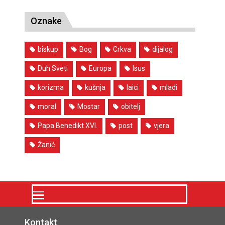
Oznake
biskup
Bog
Crkva
dijalog
Duh Sveti
Europa
Isus
korizma
kušnja
laici
mladi
moral
Mostar
obitelj
Papa Benedikt XVI.
post
vjera
Žanić
Kontakt