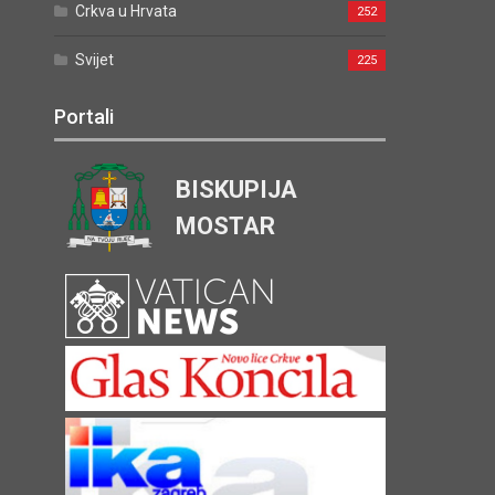
Crkva u Hrvata
252
Svijet
225
Portali
BISKUPIJA
MOSTAR