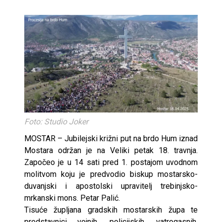
Foto: Studio Joker
MOSTAR – Jubilejski križni put na brdo Hum iznad
Mostara održan je na Veliki petak 18. travnja.
Započeo je u 14 sati pred 1. postajom uvodnom
molitvom koju je predvodio biskup mostarsko-
duvanjski i apostolski upravitelj trebinjsko-
mrkanski mons. Petar Palić.
Tisuće župljana gradskih mostarskih župa te
predstavnici vojnih, policijskih, vatrogasnih,