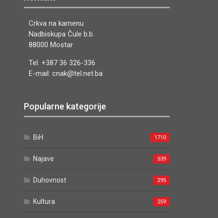
Crkva na kamenu
Nadbiskupa Čule b.b.
88000 Mostar
Tel. +387 36 326-336
E-mail: cnak@tel.net.ba
Popularne kategorije
BiH
1710
Najave
539
Duhovnost
295
Kultura
259