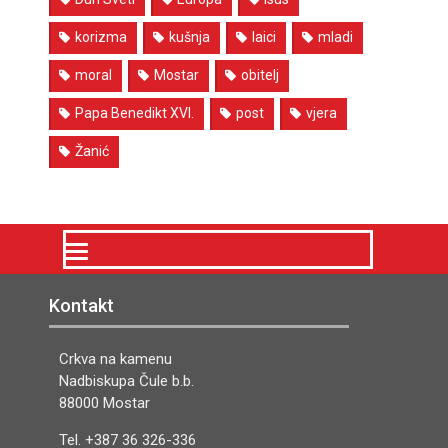
korizma
kušnja
laici
mladi
moral
Mostar
obitelj
Papa Benedikt XVI.
post
vjera
Žanić
Kontakt
Crkva na kamenu
Nadbiskupa Čule b.b.
88000 Mostar
Tel. +387 36 326-336