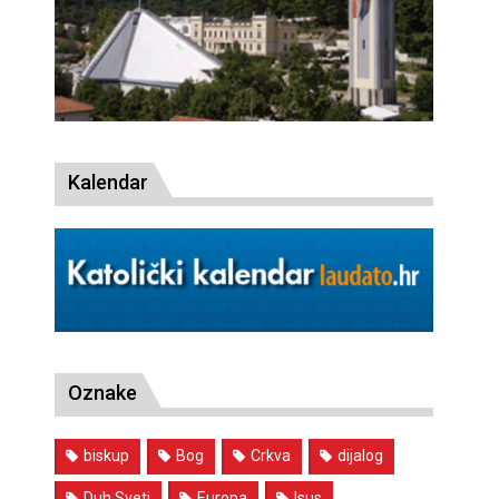
Kalendar
Oznake
biskup
Bog
Crkva
dijalog
Duh Sveti
Europa
Isus