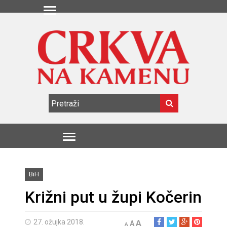
BiH
Križni put u župi Kočerin
27. ožujka 2018.
A
A
A