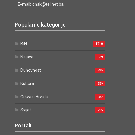
E-mail: cnak@tel.net.ba
Popularne kategorije
BiH
1710
Najave
539
Duhovnost
295
Kultura
259
Crkva u Hrvata
252
Svijet
225
Portali