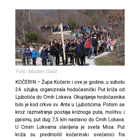
Foto: Mladen Galić
KOČERIN – Župa Kočerin i ove je godine, u subotu
24. ožujka, organizirala hodočasnički Put križa od
Ljubotića do Crnih Lokava. Okupljanje hodočasnika
bilo je kod crkve sv. Ante u Ljubotićima. Potom se
kroz razmatranja postaja križnoga puta, molitvu i
pjesmu, put dug 7,5 km nastavio do Crnih Lokava.
U Crnim Lokvama slavljena je sveta Misa. Put
križa su predmolili kočerinski svećenici fra