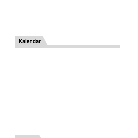
Kalendar
Oznake
biskup
Bog
Crkva
dijalog
Duh Sveti
Europa
Isus