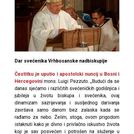
Dar svećenika Vrhbosanske nadbiskupije
Čestitku je uputio i apostolski nuncij u Bosni i
Hercegovini
mons. Luigi Pezzuto. „Budući da se
danas sjećamo i različitih svećeničkih godišnjica i
jubileja u životu biskupa i svećenika, ovaj
dinamizam sazrijevanja i susljednog darivanja
završava samo danom bez zalaska kada se
rađamo za nebo. Želim, stoga, ovom prigodom
istaknuti kako je divno i privlačno iskustvo života
koji je sav posvećen i potrošen na služenje u