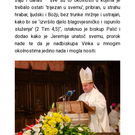
traju i danas – sve su to okolnosti u kojima je
trebalo ostati ‘trijezan u svemu’, pribran, u strahu
hrabar, ljudski i Božji, bez trunke mržnje i ustrajan,
kako bi se ‘izvršilo djelo blagovjesničko i ispunilo
služenje’ (2 Tim 4,5)“, istaknuo je biskup Palić i
dodao kako je Jeremija unatoč svemu, prorok
nade te da je nadbiskupa Vinka u mnogim
okolnostima jedino nada i mogla nositi.