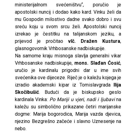
ministerijalnom svećeništvu“, poručio je
apostolski nuncij i dodao kako kard. Vinku želi da
mu Gospodin milostivo dadne svako dobro i svu
sreću koju u svom srcu želi. Apostolski nuncij
izrekao je čestitku na talijanskom jeziku, a
prijevod je pročitao
vlč. Dražen Kustura
,
glasnogovornik Vrhbosanske nadbiskupije.
Na samome kraju misnoga slavlja generalni vikar
Vrhbosanske nadbiskupije,
mons. Slađan Ćosić
,
uručio je kardinalu prigodni dar u ime svih
svećenika ove dijeceze. Riječ je o kaležu kojega je
izradio akademski kipar iz Tomislavgrada
Ilija
Skočibušić
. Budući da je biskupsko geslo
kardinala Vinka:
Po Mariji u vjeri, nadi i ljubavi
na
kaležu su simbolično prikazane četiri marijanske
dogme: Marija bogorodica, Marija vazda djevica,
njezino Bezgrešno začeće i slavno Uznesenje na
nebo.