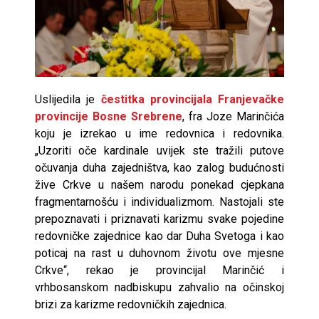
Uslijedila je
čestitka provincijala Franjevačke
provincije Bosne Srebrene
, fra Joze Marinčića
koju je izrekao u ime redovnica i redovnika.
„Uzoriti oče kardinale uvijek ste tražili putove
očuvanja duha zajedništva, kao zalog budućnosti
žive Crkve u našem narodu ponekad cjepkana
fragmentarnošću i individualizmom. Nastojali ste
prepoznavati i priznavati karizmu svake pojedine
redovničke zajednice kao dar Duha Svetoga i kao
poticaj na rast u duhovnom životu ove mjesne
Crkve“, rekao je provincijal Marinčić i
vrhbosanskom nadbiskupu zahvalio na očinskoj
brizi za karizme redovničkih zajednica.