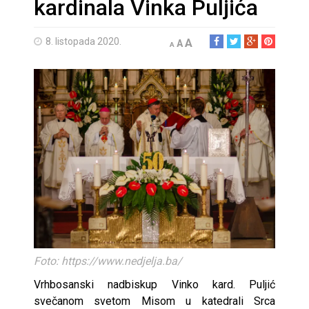
kardinala Vinka Puljića
8. listopada 2020.
A
A
A
Foto: https://www.nedjelja.ba/
Vrhbosanski nadbiskup Vinko kard. Puljić
svečanom svetom Misom u katedrali Srca