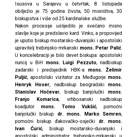
Isusova u Sarajevu u četvrtak, 8. listopada
obilježio je 75 godina života, 50 misništva, 30
biskupstva i više od 25 kardinalske službe.
Nakon procesije uslijedilo je svečano misno
slavlje koje je predslavio kard. Vinko, a propovijed
je uputio biskup mostarsko-duvanjski i apostolski
upravitelj trebinjsko-mrkanski
mons. Petar Palić
.
U koncelebraciji je bilo devet biskupa: apostolski
nuncij u BiH
mons. Luigi Pezzuto
, nadbiskup
zadarski i predsjednik HBK-a
mons. Želimir
Puljić
, apostolski vizitator za Međugorje
mons.
Henryk Hoser
, nadbiskup beogradski
mons.
Stanislav Hočevar
, biskup banjolučki
mons.
Franjo Komarica
, vrhbosanski nadbiskup
koadjutor
mons. Tomo Vukšić
, pomoćni
banjolučki biskup
dr. mons. Marko Semren
,
pomoćni biskup đakovačko-osječki
dr. mons.
Ivan Ćurić
, biskup mostarsko-duvanjski i
apostolski administrator trebinjsko-mrkanski u