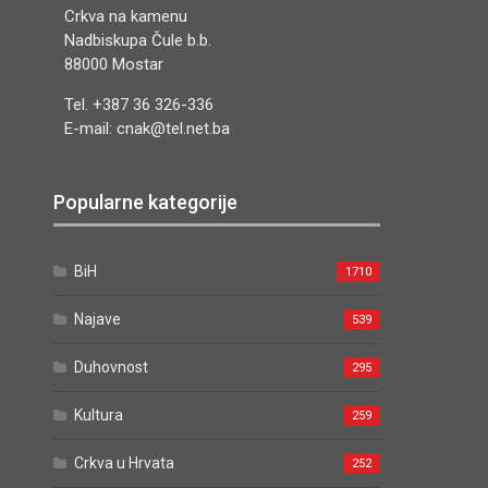
E-mail: cnak@tel.net.ba
Popularne kategorije
BiH
1710
Najave
539
Duhovnost
295
Kultura
259
Crkva u Hrvata
252
Svijet
225
Portali