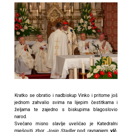
Kratko se obratio i nadbiskup Vinko i pritome još
jednom zahvalio svima na lijepim čestitkama i
željama te zajedno s biskupima blagoslovio
narod.
Svečano misno slavlje uveličao je Katedralni
mješoviti zbor
Josip Stadler
pod ravnanjem
vlč.