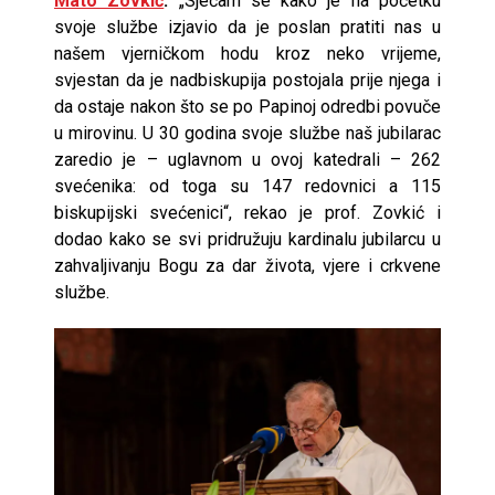
Mato Zovkić
.
„Sjećam se kako je na početku
svoje službe izjavio da je poslan pratiti nas u
našem vjerničkom hodu kroz neko vrijeme,
svjestan da je nadbiskupija postojala prije njega i
da ostaje nakon što se po Papinoj odredbi povuče
u mirovinu. U 30 godina svoje službe naš jubilarac
zaredio je – uglavnom u ovoj katedrali – 262
svećenika: od toga su 147 redovnici a 115
biskupijski svećenici“, rekao je prof. Zovkić i
dodao kako se svi pridružuju kardinalu jubilarcu u
zahvaljivanju Bogu za dar života, vjere i crkvene
službe.