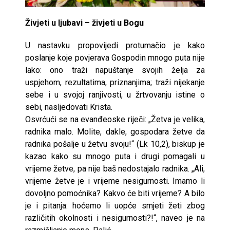
Živjeti u ljubavi – živjeti u Bogu
U nastavku propovijedi protumačio je kako
poslanje koje povjerava Gospodin mnogo puta nije
lako: ono traži napuštanje svojih želja za
uspjehom, rezultatima, priznanjima; traži nijekanje
sebe i u svojoj ranjivosti, u žrtvovanju istine o
sebi, nasljedovati Krista.
Osvrćući se na evanđeoske riječi: „Žetva je velika,
radnika malo. Molite, dakle, gospodara žetve da
radnika pošalje u žetvu svoju!“ (Lk 10,2), biskup je
kazao kako su mnogo puta i drugi pomagali u
vrijeme žetve, pa nije baš nedostajalo radnika. „Ali,
vrijeme žetve je i vrijeme nesigurnosti. Imamo li
dovoljno pomoćnika? Kakvo će biti vrijeme? A bilo
je i pitanja: hoćemo li uopće smjeti žeti zbog
različitih okolnosti i nesigurnosti?!“, naveo je na