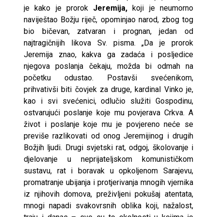
je kako je prorok
Jeremija,
koji je neumorno
naviještao Božju riječ, opominjao narod, zbog tog
bio bičevan, zatvaran i prognan, jedan od
najtragičnijih likova Sv. pisma. „Da je prorok
Jeremija znao, kakva ga zadaća i posljedice
njegova poslanja čekaju, možda bi odmah na
početku odustao. Postavši svećenikom,
prihvativši biti čovjek za druge, kardinal Vinko je,
kao i svi svećenici, odlučio služiti Gospodinu,
ostvarujući poslanje koje mu povjerava Crkva. A
život i poslanje koje mu je povjereno neće se
previše razlikovati od onog Jeremijinog i drugih
Božjih ljudi. Drugi svjetski rat, odgoj, školovanje i
djelovanje u neprijateljskom komunističkom
sustavu, rat i boravak u opkoljenom Sarajevu,
promatranje ubijanja i protjerivanja mnogih vjernika
iz njihovih domova, preživljeni pokušaj atentata,
mnogi napadi svakovrsnih oblika koji, nažalost,