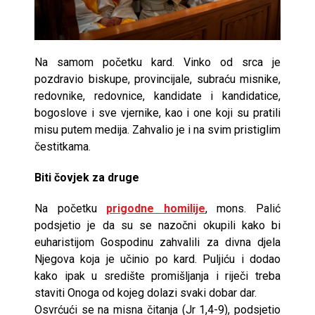
Na samom početku kard. Vinko od srca je
pozdravio biskupe, provincijale, subraću misnike,
redovnike, redovnice, kandidate i kandidatice,
bogoslove i sve vjernike, kao i one koji su pratili
misu putem medija. Zahvalio je i na svim pristiglim
čestitkama.
Biti čovjek za druge
Na početku
prigodne homilije
, mons. Palić
podsjetio je da su se nazočni okupili kako bi
euharistijom Gospodinu zahvalili za divna djela
Njegova koja je učinio po kard. Puljiću i dodao
kako ipak u središte promišljanja i riječi treba
staviti Onoga od kojeg dolazi svaki dobar dar.
Osvrćući se na misna čitanja (Jr 1,4-9), podsjetio