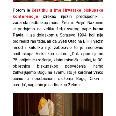
Potom je
čestitku u ime Hrvatske biskupske
konferencije
izrekao njezin predsjednik i
zadarski nadbiskup mons. Želimir Puljić. Nazočne
je podsjetio na veliku želju svetog pape
Ivana
Pavla II.
za dolaskom u Sarajevo 1994. koji nije
bio realiziran tada, ali da Sveti Otac na BiH i njezin
narod i katolike nije zaboravio te je imenovao
nadbiskupa Vinka kardinalom. „Dok spominjemo
75. obljetnicu rođenja, zlatni misnički jubilej, te 30.
obljetnicu biskupskog posvećenja, harno
zahvaljujemo Bogu na svemu što je kardinal Vinko
učinio u nesebičnom služenju Bogu, Crkvi i
narodu“, naglasio je nadbiskup Želimir.