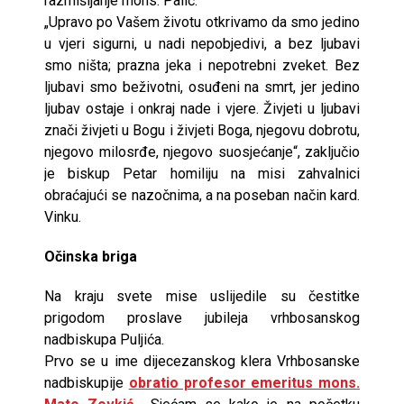
razmišljanje mons. Palić.
„Upravo po Vašem životu otkrivamo da smo jedino
u vjeri sigurni, u nadi nepobjedivi, a bez ljubavi
smo ništa; prazna jeka i nepotrebni zveket. Bez
ljubavi smo beživotni, osuđeni na smrt, jer jedino
ljubav ostaje i onkraj nade i vjere. Živjeti u ljubavi
znači živjeti u Bogu i živjeti Boga, njegovu dobrotu,
njegovo milosrđe, njegovo suosjećanje“, zaključio
je biskup Petar homiliju na misi zahvalnici
obraćajući se nazočnima, a na poseban način kard.
Vinku.
Očinska briga
Na kraju svete mise uslijedile su čestitke
prigodom proslave jubileja vrhbosanskog
nadbiskupa Puljića.
Prvo se u ime dijecezanskog klera Vrhbosanske
nadbiskupije
obratio profesor emeritus
mons.