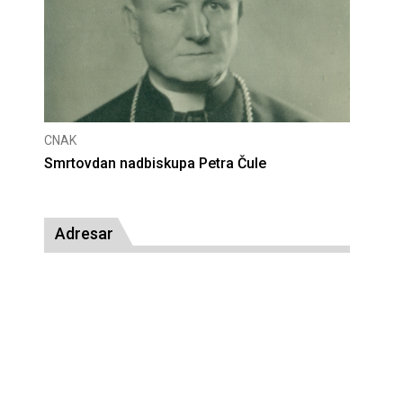
CNAK
CNAK
Smrtovdan nadbiskupa Petra Čule
Deset
presu
Adresar