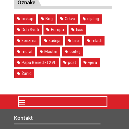
korizma
kušnja
laici
mladi
moral
Mostar
obitelj
Papa Benedikt XVI.
post
vjera
Žanić
Kontakt
Crkva na kamenu
Nadbiskupa Čule b.b.
88000 Mostar
Tel. +387 36 326-336