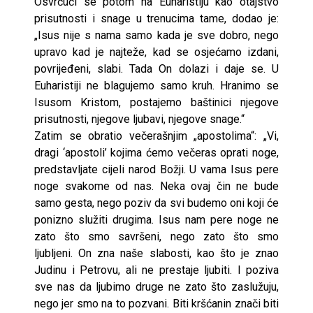
Osvrćući se potom na Euharistiju kao otajstvo
prisutnosti i snage u trenucima tame, dodao je:
„Isus nije s nama samo kada je sve dobro, nego
upravo kad je najteže, kad se osjećamo izdani,
povrijeđeni, slabi. Tada On dolazi i daje se. U
Euharistiji ne blagujemo samo kruh. Hranimo se
Isusom Kristom, postajemo baštinici njegove
prisutnosti, njegove ljubavi, njegove snage.“
Zatim se obratio večerašnjim „apostolima“: „Vi,
dragi ‘apostoli’ kojima ćemo večeras oprati noge,
predstavljate cijeli narod Božji. U vama Isus pere
noge svakome od nas. Neka ovaj čin ne bude
samo gesta, nego poziv da svi budemo oni koji će
ponizno služiti drugima. Isus nam pere noge ne
zato što smo savršeni, nego zato što smo
ljubljeni. On zna naše slabosti, kao što je znao
Judinu i Petrovu, ali ne prestaje ljubiti. I poziva
sve nas da ljubimo druge ne zato što zaslužuju,
nego jer smo na to pozvani. Biti kršćanin znači biti