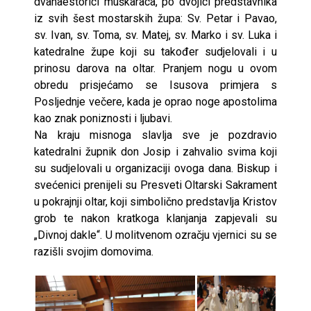
dvanaestorici muškaraca, po dvojici predstavnika
iz svih šest mostarskih župa: Sv. Petar i Pavao,
sv. Ivan, sv. Toma, sv. Matej, sv. Marko i sv. Luka i
katedralne župe koji su također sudjelovali i u
prinosu darova na oltar. Pranjem nogu u ovom
obredu prisjećamo se Isusova primjera s
Posljednje večere, kada je oprao noge apostolima
kao znak poniznosti i ljubavi.
Na kraju misnoga slavlja sve je pozdravio
katedralni župnik don Josip i zahvalio svima koji
su sudjelovali u organizaciji ovoga dana. Biskup i
svećenici prenijeli su Presveti Oltarski Sakrament
u pokrajnji oltar, koji simbolično predstavlja Kristov
grob te nakon kratkoga klanjanja zapjevali su
„Divnoj dakle“. U molitvenom ozračju vjernici su se
razišli svojim domovima.