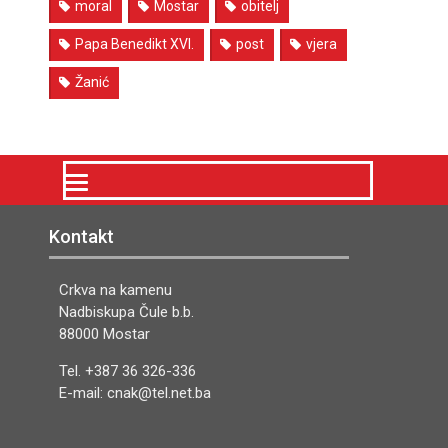
moral
Mostar
obitelj
Papa Benedikt XVI.
post
vjera
Žanić
Kontakt
Crkva na kamenu
Nadbiskupa Čule b.b.
88000 Mostar
Tel. +387 36 326-336
E-mail: cnak@tel.net.ba