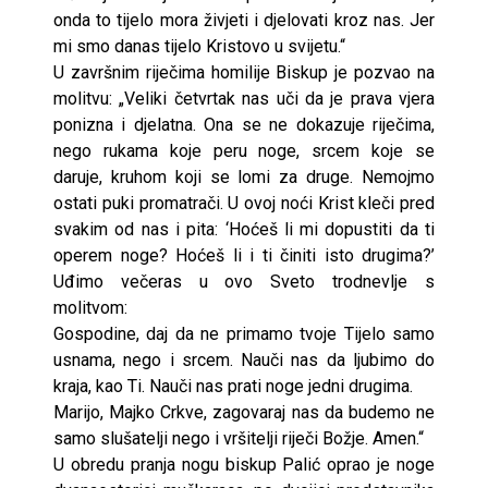
onda to tijelo mora živjeti i djelovati kroz nas. Jer
mi smo danas tijelo Kristovo u svijetu.“
U završnim riječima homilije Biskup je pozvao na
molitvu: „Veliki četvrtak nas uči da je prava vjera
ponizna i djelatna. Ona se ne dokazuje riječima,
nego rukama koje peru noge, srcem koje se
daruje, kruhom koji se lomi za druge. Nemojmo
ostati puki promatrači. U ovoj noći Krist kleči pred
svakim od nas i pita: ‘Hoćeš li mi dopustiti da ti
operem noge? Hoćeš li i ti činiti isto drugima?’
Uđimo večeras u ovo Sveto trodnevlje s
molitvom:
Gospodine, daj da ne primamo tvoje Tijelo samo
usnama, nego i srcem. Nauči nas da ljubimo do
kraja, kao Ti. Nauči nas prati noge jedni drugima.
Marijo, Majko Crkve, zagovaraj nas da budemo ne
samo slušatelji nego i vršitelji riječi Božje. Amen.“
U obredu pranja nogu biskup Palić oprao je noge