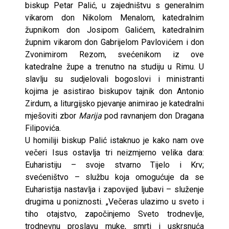
biskup Petar Palić, u zajedništvu s generalnim
vikarom don Nikolom Menalom, katedralnim
župnikom don Josipom Galićem, katedralnim
župnim vikarom don Gabrijelom Pavlovićem i don
Zvonimirom Rezom, svećenikom iz ove
katedralne župe a trenutno na studiju u Rimu. U
slavlju su sudjelovali bogoslovi i ministranti
kojima je asistirao biskupov tajnik don Antonio
Zirdum, a liturgijsko pjevanje animirao je katedralni
mješoviti zbor
Marija
pod ravnanjem don Dragana
Filipovića.
U homiliji biskup Palić istaknuo je kako nam ove
večeri Isus ostavlja tri neizmjerno velika dara:
Euharistiju – svoje stvarno Tijelo i Krv;
svećeništvo – službu koja omogućuje da se
Euharistija nastavlja i zapovijed ljubavi – služenje
drugima u poniznosti. „Večeras ulazimo u sveto i
tiho otajstvo, započinjemo Sveto trodnevlje,
trodnevnu proslavu muke, smrti i uskrsnuća