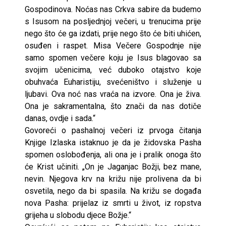
Gospodinova. Noćas nas Crkva sabire da budemo
s Isusom na posljednjoj večeri, u trenucima prije
nego što će ga izdati, prije nego što će biti uhićen,
osuđen i raspet. Misa Večere Gospodnje nije
samo spomen večere koju je Isus blagovao sa
svojim učenicima, već duboko otajstvo koje
obuhvaća Euharistiju, svećeništvo i služenje u
ljubavi. Ova noć nas vraća na izvore. Ona je živa.
Ona je sakramentalna, što znači da nas dotiče
danas, ovdje i sada.“
Govoreći o pashalnoj večeri iz prvoga čitanja
Knjige Izlaska istaknuo je da je židovska Pasha
spomen oslobođenja, ali ona je i pralik onoga što
će Krist učiniti. „On je Jaganjac Božji, bez mane,
nevin. Njegova krv na križu nije prolivena da bi
osvetila, nego da bi spasila. Na križu se događa
nova Pasha: prijelaz iz smrti u život, iz ropstva
grijeha u slobodu djece Božje.“