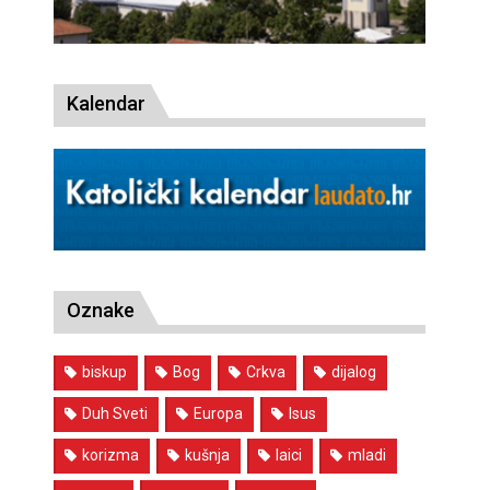
Kalendar
Oznake
biskup
Bog
Crkva
dijalog
Duh Sveti
Europa
Isus
korizma
kušnja
laici
mladi