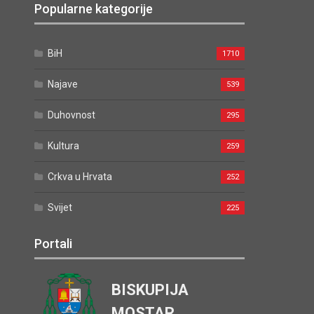
Popularne kategorije
BiH
1710
Najave
539
Duhovnost
295
Kultura
259
Crkva u Hrvata
252
Svijet
225
Portali
BISKUPIJA
MOSTAR