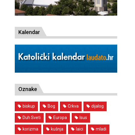
Kalendar
Oznake
biskup
Bog
Crkva
dijalog
Duh Sveti
Europa
Isus
korizma
kušnja
laici
mladi