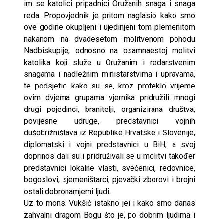
im se katolici pripadnici Oružanih snaga i snaga
reda. Propovjednik je pritom naglasio kako smo
ove godine okupljeni i ujedinjeni tom plemenitom
nakanom na dvadesetom molitvenom pohodu
Nadbiskupije, odnosno na osamnaestoj molitvi
katolika koji služe u Oružanim i redarstvenim
snagama i nadležnim ministarstvima i upravama,
te podsjetio kako su se, kroz proteklo vrijeme
ovim dvjema grupama vjernika pridružili mnogi
drugi pojedinci, branitelji, organizirana društva,
povijesne udruge, predstavnici vojnih
dušobrižništava iz Republike Hrvatske i Slovenije,
diplomatski i vojni predstavnici u BiH, a svoj
doprinos dali su i pridruživali se u molitvi također
predstavnici lokalne vlasti, svećenici, redovnice,
bogoslovi, sjemeništarci, pjevački zborovi i brojni
ostali dobronamjerni ljudi.
Uz to mons. Vukšić istakno jei i kako smo danas
zahvalni dragom Bogu što je, po dobrim ljudima i