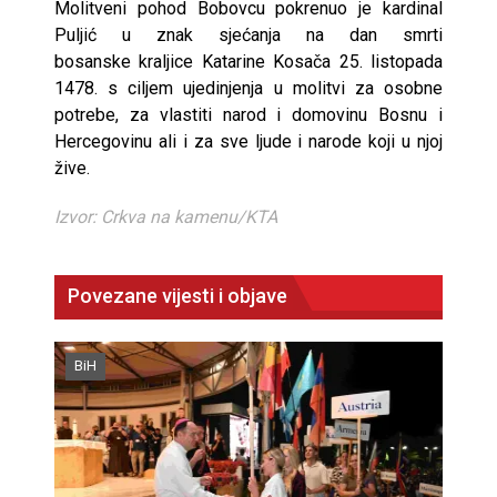
Molitveni pohod Bobovcu pokrenuo je kardinal
Puljić u znak sjećanja na dan smrti
bosanske kraljice Katarine Kosača 25. listopada
1478. s ciljem ujedinjenja u molitvi za osobne
potrebe, za vlastiti narod i domovinu Bosnu i
Hercegovinu ali i za sve ljude i narode koji u njoj
žive.
Izvor: Crkva na kamenu/KTA
Povezane vijesti i objave
BiH