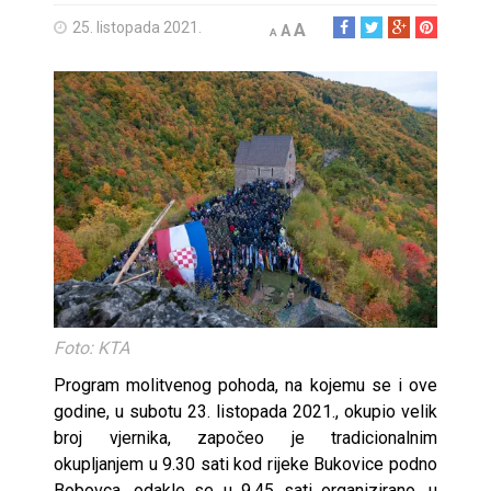
25. listopada 2021.
A
A
A
Foto: KTA
Program molitvenog pohoda, na kojemu se i ove
godine, u subotu 23. listopada 2021., okupio velik
broj vjernika, započeo je tradicionalnim
okupljanjem u 9.30 sati kod rijeke Bukovice podno
Bobovca, odakle se u 9.45 sati organizirano, u