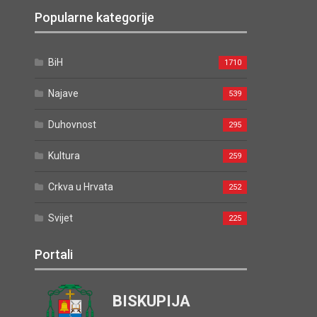
Popularne kategorije
BiH
1710
Najave
539
Duhovnost
295
Kultura
259
Crkva u Hrvata
252
Svijet
225
Portali
BISKUPIJA