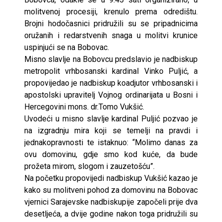
molitvenoj procesiji, krenulo prema odredištu.
Brojni hodočasnici pridružili su se pripadnicima
oružanih i redarstvenih snaga u molitvi krunice
uspinjući se na Bobovac.
Misno slavlje na Bobovcu predslavio je nadbiskup
metropolit vrhbosanski kardinal Vinko Puljić, a
propovijedao je nadbiskup koadjutor vrhbosanski i
apostolski upravitelj Vojnog ordinarijata u Bosni i
Hercegovini mons. dr.Tomo Vukšić.
Uvodeći u misno slavlje kardinal Puljić pozvao je
na izgradnju mira koji se temelji na pravdi i
jednakopravnosti te istaknuo: “Molimo danas za
ovu domovinu, gdje smo kod kuće, da bude
prožeta mirom, slogom i zauzetošću”.
Na početku propovijedi nadbiskup Vukšić kazao je
kako su molitveni pohod za domovinu na Bobovac
vjernici Sarajevske nadbiskupije započeli prije dva
desetljeća, a dvije godine nakon toga pridružili su