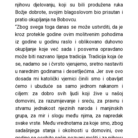
njihovu djelovanju, koji su bili produžena ruka
Božje dobrote, svojim blagoslovom bio prisutan i
pratio okupljanja na Bobovcu.
“Zbog svega toga danas se može ustvrditi, da je
kroz protekle godine ovim molitvenim pohodima
iz godine u godinu raslo i oblikovano duhovno
okupljanje koje već sada i posvema opravdano
može biti nazvano lijepa tradicija. Tradicija koja će
se, nadamo se i čvrsto vjerujemo, sretno nastaviti
u narednim godinama i desetljećima. Jer sve ovo
dosada mi katolički vjernici činili smo i obavljat
ćemo i ubuduće sa samo jednom nakanom i
ciljem: za dobro svih ljudi koji žive u našoj
domovini, za razumijevanje i sreću, za pravnu i
stvarnu jednakost njezinih naroda i manjinskih
grupa, za mir i slogu među njima, za napredak
svake vrste. Među vrednotama za koje smo, zbog
sadašnjega stanja i okolnosti u domovini, ove
godine na osobito način pozvani moliti i za njihovu