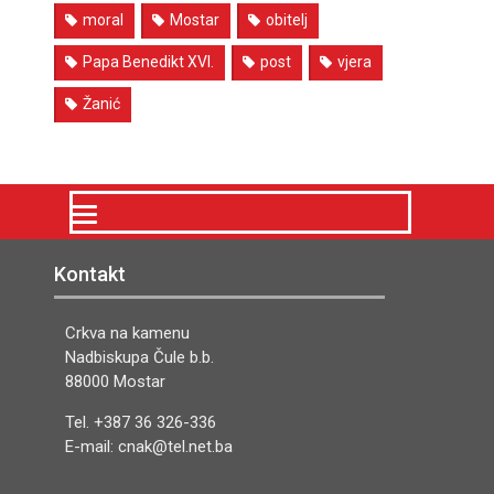
moral
Mostar
obitelj
Papa Benedikt XVI.
post
vjera
Žanić
Kontakt
Crkva na kamenu
Nadbiskupa Čule b.b.
88000 Mostar
Tel. +387 36 326-336
E-mail: cnak@tel.net.ba