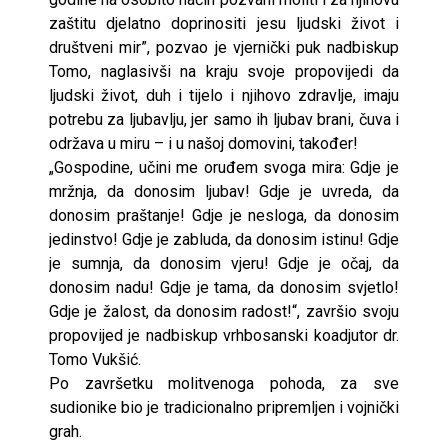
zaštitu djelatno doprinositi jesu ljudski život i
društveni mir”, pozvao je vjernički puk nadbiskup
Tomo, naglasivši na kraju svoje propovijedi da
ljudski život, duh i tijelo i njihovo zdravlje, imaju
potrebu za ljubavlju, jer samo ih ljubav brani, čuva i
održava u miru – i u našoj domovini, također!
„Gospodine, učini me oruđem svoga mira: Gdje je
mržnja, da donosim ljubav! Gdje je uvreda, da
donosim praštanje! Gdje je nesloga, da donosim
jedinstvo! Gdje je zabluda, da donosim istinu! Gdje
je sumnja, da donosim vjeru! Gdje je očaj, da
donosim nadu! Gdje je tama, da donosim svjetlo!
Gdje je žalost, da donosim radost!“, završio svoju
propovijed je nadbiskup vrhbosanski koadjutor dr.
Tomo Vukšić.
Po završetku molitvenoga pohoda, za sve
sudionike bio je tradicionalno pripremljen i vojnički
grah.