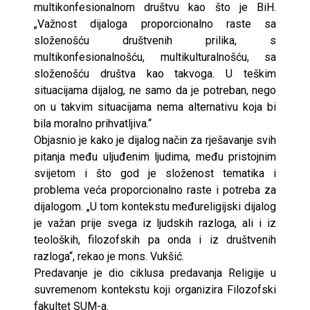
multikonfesionalnom društvu kao što je BiH.
„Važnost dijaloga proporcionalno raste sa
složenošću društvenih prilika, s
multikonfesionalnošću, multikulturalnošću, sa
složenošću društva kao takvoga. U teškim
situacijama dijalog, ne samo da je potreban, nego
on u takvim situacijama nema alternativu koja bi
bila moralno prihvatljiva.“
Objasnio je kako je dijalog način za rješavanje svih
pitanja među uljuđenim ljudima, među pristojnim
svijetom i što god je složenost tematika i
problema veća proporcionalno raste i potreba za
dijalogom. „U tom kontekstu međureligijski dijalog
je važan prije svega iz ljudskih razloga, ali i iz
teoloških, filozofskih pa onda i iz društvenih
razloga“, rekao je mons. Vukšić.
Predavanje je dio ciklusa predavanja Religije u
suvremenom kontekstu koji organizira Filozofski
fakultet SUM-a.