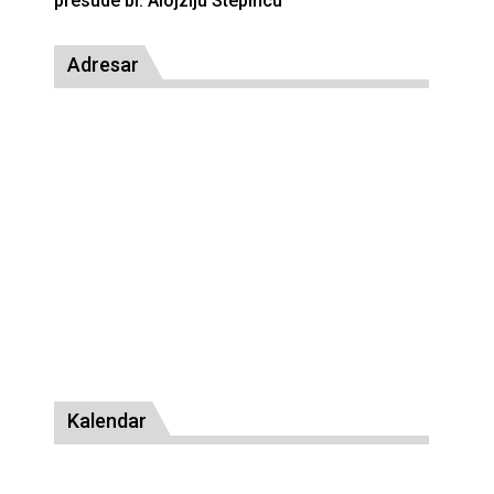
presude bl. Alojziju Stepincu
Adresar
Kalendar