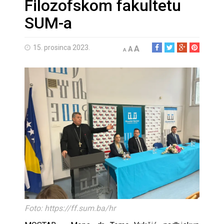
Filozofskom fakultetu
SUM-a
15. prosinca 2023.
A
A
A
Foto: https://ff.sum.ba/hr