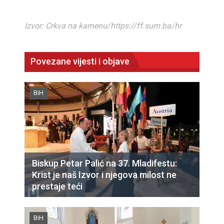
Izvor: Crkva na kamenu/https://ff.sum.ba/hr
Povezane vijesti i objave
BiH
Biskup Petar Palić na 37. Mladifestu:
Krist je naš Izvor i njegova milost ne
prestaje teći
BiH