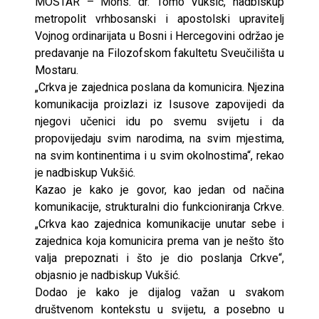
MOSTAR – Mons. dr. Tomo Vukšić, nadbiskup
metropolit vrhbosanski i apostolski upravitelj
Vojnog ordinarijata u Bosni i Hercegovini održao je
predavanje na Filozofskom fakultetu Sveučilišta u
Mostaru.
„Crkva je zajednica poslana da komunicira. Njezina
komunikacija proizlazi iz Isusove zapovijedi da
njegovi učenici idu po svemu svijetu i da
propovijedaju svim narodima, na svim mjestima,
na svim kontinentima i u svim okolnostima“, rekao
je nadbiskup Vukšić.
Kazao je kako je govor, kao jedan od načina
komunikacije, strukturalni dio funkcioniranja Crkve.
„Crkva kao zajednica komunikacije unutar sebe i
zajednica koja komunicira prema van je nešto što
valja prepoznati i što je dio poslanja Crkve“,
objasnio je nadbiskup Vukšić.
Dodao je kako je dijalog važan u svakom
društvenom kontekstu u svijetu, a posebno u