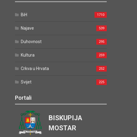
BiH
1710
Najave
539
Duhovnost
295
Kultura
259
Crkva u Hrvata
252
Svijet
225
Portali
BISKUPIJA
MOSTAR