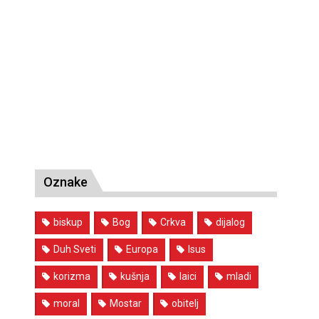
Oznake
biskup
Bog
Crkva
dijalog
Duh Sveti
Europa
Isus
korizma
kušnja
laici
mladi
moral
Mostar
obitelj