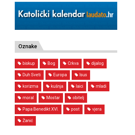
Oznake
biskup
Bog
Crkva
dijalog
Duh Sveti
Europa
Isus
korizma
kušnja
laici
mladi
moral
Mostar
obitelj
Papa Benedikt XVI.
post
vjera
Žanić