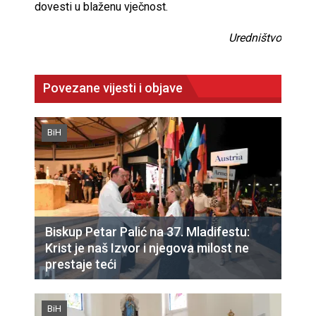
dovesti u blaženu vječnost.
Uredništvo
Povezane vijesti i objave
BiH
Biskup Petar Palić na 37. Mladifestu:
Krist je naš Izvor i njegova milost ne
prestaje teći
BiH