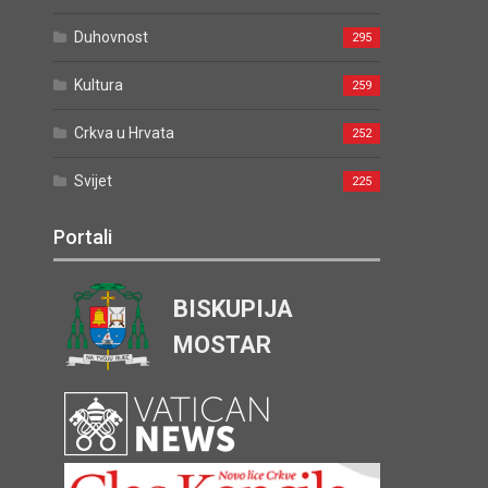
Duhovnost
295
Kultura
259
Crkva u Hrvata
252
Svijet
225
Portali
BISKUPIJA
MOSTAR