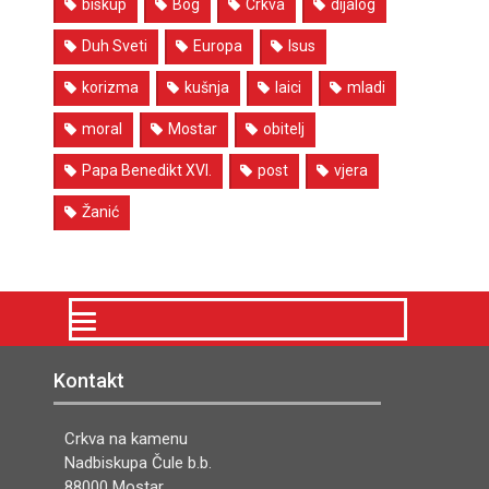
biskup
Bog
Crkva
dijalog
Duh Sveti
Europa
Isus
korizma
kušnja
laici
mladi
moral
Mostar
obitelj
Papa Benedikt XVI.
post
vjera
Žanić
Kontakt
Crkva na kamenu
Nadbiskupa Čule b.b.
88000 Mostar