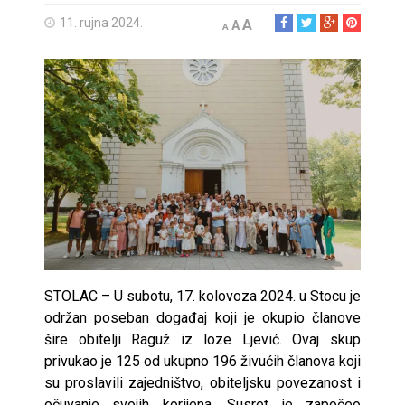
11. rujna 2024.
A
A
A
STOLAC – U subotu, 17. kolovoza 2024. u Stocu je
održan poseban događaj koji je okupio članove
šire obitelji Raguž iz loze Ljević. Ovaj skup
privukao je 125 od ukupno 196 živućih članova koji
su proslavili zajedništvo, obiteljsku povezanost i
očuvanje svojih korijena. Susret je započeo