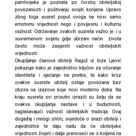
pamtivijeka je poznata po čvrstoj obiteljskoj
povezanosti i poštivanju svojih korijena. Upravo
zbog toga susret poput ovoga ne nosi samo
emotivnu vrijednost nego i povijesnu i kulturnu
važnost. Održavanje ovakvih susreta važno je i u
suvremenom svijetu gdje ubrzani način života
često može zasjeniti važnost obiteljskih
vrijednosti.
Okupljanje članova obitelji Raguž iz loze Ljević
pokazuje kako je zajedništvo ključno za očuvanje
identiteta i sjećanje na pretke, te kako kroz
ovakve susrete obitelj ostaje povezana bez
obzira na izazove koje nosi moderno doba. Na
kraju susreta svi prisutni izrazili su želju da se
ovakva okupljanja nastave i u budućnosti,
naglašavajući važnost obiteljskih tradicija. Ovaj
događaj i mnogi slični, svjedoče o snazi obitelji i
zajedništva te daju nadu da će obiteljske
vrijednosti živjeti i dalje prenoseći se s koljena na