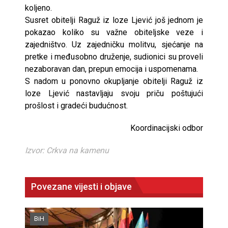
koljeno.
Susret obitelji Raguž iz loze Ljević još jednom je
pokazao koliko su važne obiteljske veze i
zajedništvo. Uz zajedničku molitvu, sjećanje na
pretke i međusobno druženje, sudionici su proveli
nezaboravan dan, prepun emocija i uspomenama.
S nadom u ponovno okupljanje obitelji Raguž iz
loze Ljević nastavljaju svoju priču poštujući
prošlost i gradeći budućnost.
Koordinacijski odbor
Izvor: Crkva na kamenu
Povezane vijesti i objave
BiH