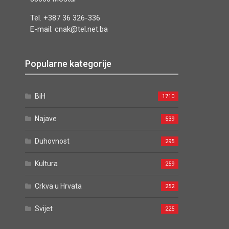
Tel. +387 36 326-336
E-mail: cnak@tel.net.ba
Popularne kategorije
BiH
1710
Najave
539
Duhovnost
295
Kultura
259
Crkva u Hrvata
252
Svijet
225