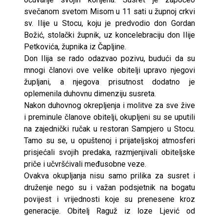
svečanom svetom Misom u 11 sati u župnoj crkvi
sv. Ilije u Stocu, koju je predvodio don Gordan
Božić, stolački župnik, uz koncelebraciju don Ilije
Petkovića, župnika iz Čapljine.
Don Ilija se rado odazvao pozivu, budući da su
mnogi članovi ove velike obitelji upravo njegovi
župljani, a njegova prisutnost dodatno je
oplemenila duhovnu dimenziju susreta.
Nakon duhovnog okrepljenja i molitve za sve žive
i preminule članove obitelji, okupljeni su se uputili
na zajednički ručak u restoran Sampjero u Stocu.
Tamo su se, u opuštenoj i prijateljskoj atmosferi
prisjećali svojih predaka, razmjenjivali obiteljske
priče i učvršćivali međusobne veze.
Ovakva okupljanja nisu samo prilika za susret i
druženje nego su i važan podsjetnik na bogatu
povijest i vrijednosti koje su prenesene kroz
generacije. Obitelj Raguž iz loze Ljević od