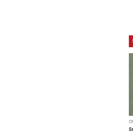
CNAK
Smrtovdan nadbiskupa Petra Čule