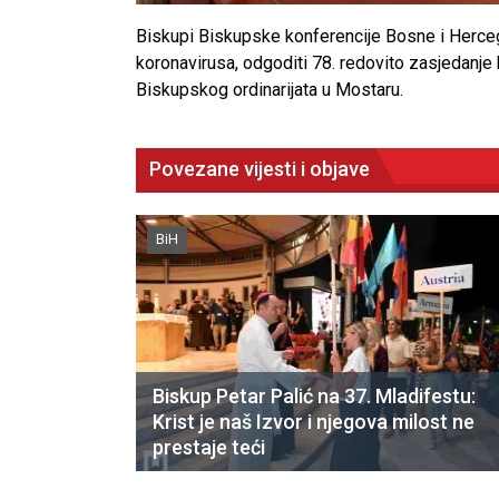
Biskupi Biskupske konferencije Bosne i Herce
koronavirusa, odgoditi 78. redovito zasjedanje k
Biskupskog ordinarijata u Mostaru.
Povezane vijesti i objave
BiH
Biskup Petar Palić na 37. Mladifestu:
Krist je naš Izvor i njegova milost ne
prestaje teći