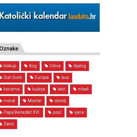
Oznake
biskup
Bog
Crkva
dijalog
Duh Sveti
Europa
Isus
korizma
kušnja
laici
mladi
moral
Mostar
obitelj
Papa Benedikt XVI.
post
vjera
Žanić