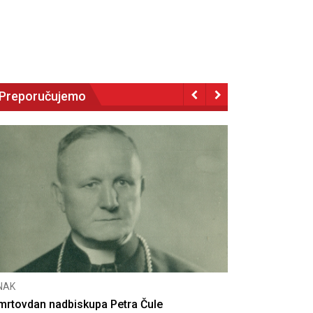
Preporučujemo
CNAK
Deseta obljetnica poništenja komunističke