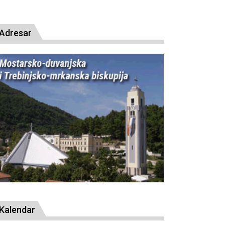
presude bl. Alojziju Stepincu
Adresar
Kalendar