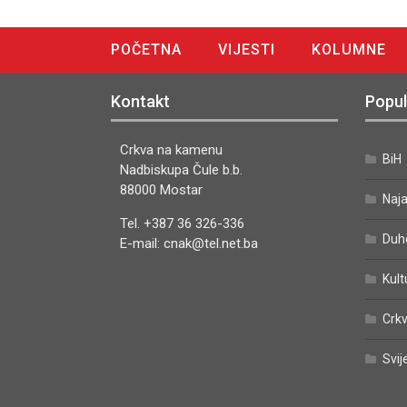
POČETNA
VIJESTI
KOLUMNE
DIGITALNO IZDANJE
Kontakt
Popul
Crkva na kamenu
BiH
Nadbiskupa Čule b.b.
88000 Mostar
Naj
Tel. +387 36 326-336
Duh
E-mail: cnak@tel.net.ba
Kult
Crkv
Svij