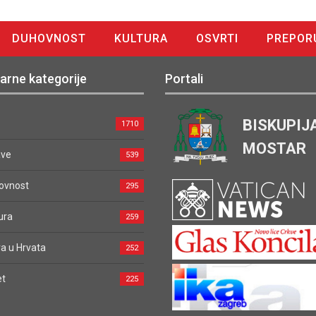
DUHOVNOST
KULTURA
OSVRTI
PREPOR
arne kategorije
Portali
BISKUPIJ
1710
MOSTAR
ave
539
ovnost
295
ura
259
a u Hrvata
252
et
225