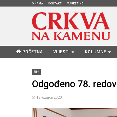
O NAMA
KONTAKT
MARKETING
POČETNA
VIJESTI
KOLUMNE
BiH
Odgođeno 78. redov
18. ožujka 2020.