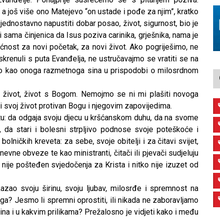
a još više ono Matejevo “on ustade i pođe za njim”, kratko
 jednostavno napustiti dobar posao, život, sigurnost, bio je
i i sama činjenica da Isus poziva carinika, grješnika, nama je
ćnost za novi početak, za novi život. Ako pogriješimo, ne
krenuli s puta Evanđelja, ne ustručavajmo se vratiti se na
ravo kao onoga razmetnoga sina u prispodobi o milosrdnom
 život, život s Bogom. Nemojmo se ni mi plašiti novoga
i svoj život protivan Bogu i njegovim zapovijedima.
tu: da odgaja svoju djecu u kršćanskom duhu, da na svome
 da stari i bolesni strpljivo podnose svoje poteškoće i
bolničkih kreveta: za sebe, svoje obitelji i za čitavi svijet,
evne obveze te kao ministranti, čitači ili pjevači sudjeluju
 nije pošteđen svjedočenja za Krista i nitko nije izuzet od
azao svoju širinu, svoju ljubav, milosrđe i spremnost na
ega? Jesmo li spremni oprostiti, ili nikada ne zaboravljamo
dina i u kakvim prilikama? Prežalosno je vidjeti kako i među