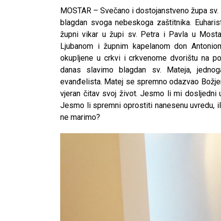
MOSTAR – Svečano i dostojanstveno župa sv. Mat
blagdan svoga nebeskoga zaštitnika. Euharisti
župni vikar u župi sv. Petra i Pavla u Mo
Ljubanom i župnim kapelanom don Antoniom
okupljene u crkvi i crkvenome dvorištu na p
danas slavimo blagdan sv. Mateja, jednog
evanđelista. Matej se spremno odazvao Božjem
vjeran čitav svoj život. Jesmo li mi dosljedni
Jesmo li spremni oprostiti nanesenu uvredu, il
ne marimo?