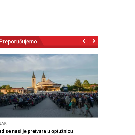
Preporučujemo
NAK
CNAK
ad se nasilje pretvara u optužnicu
Smrtovdan na