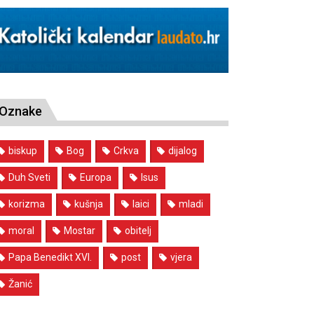
Oznake
biskup
Bog
Crkva
dijalog
Duh Sveti
Europa
Isus
korizma
kušnja
laici
mladi
moral
Mostar
obitelj
Papa Benedikt XVI.
post
vjera
Žanić