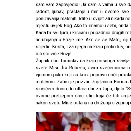
sam vam zapovjedio! Ja sam s vama u sve dane 
radost, ljubav, praštanje i mir u ovome sv
ponižavanja malenih. Idite u svijet ali nikada n
mjestu uvijek Bog. Ako to imamo u sebi, onda ć
Kada bi svi ljudi, i kršćani i pripadnici drugih re
ne ubijanja u Božje ime. Ako se sv. Matej, čij
slijedio Krista, i za njega na kraju prolio krv,
bili što više Božji!
Župnik don Tomislav na kraju misnoga slavlja i
svete Mise fra Robertu, svim svećenicima u k
vjernom puku koji su kroz pripravu uoči prosla
molitvom. Zatim je pozvao župljanina Borisa 
sinčićem donio do oltara dar za župu, djelo “Sv
ovome prelijepom daru, slici koja će biti sm
nakon svete Mise ostanu na druženju u župnoj 