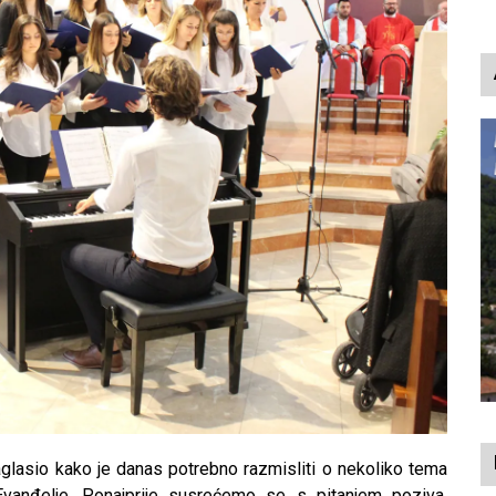
aglasio kako je danas potrebno razmisliti o nekoliko tema
Evanđelje. Ponajprije susrećemo se s pitanjem poziva.