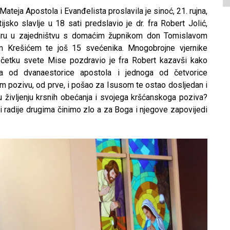
eja Apostola i Evanđelista proslavila je sinoć, 21. rujna,
jsko slavlje u 18 sati predslavio je dr. fra Robert Jolić,
staru u zajedništvu s domaćim župnikom don Tomislavom
 Krešićem te još 15 svećenika. Mnogobrojne vjernike
očetku svete Mise pozdravio je fra Robert kazavši kako
a od dvanaestorice apostola i jednoga od četvorice
 pozivu, od prve, i pošao za Isusom te ostao dosljedan i
 u življenju krsnih obećanja i svojega kršćanskoga poziva?
i radije drugima činimo zlo a za Boga i njegove zapovijedi