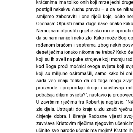
kršćanima ima toliko onih koji mrze jedni druge
postigli nekakvu čudnu pravdu – a da se nikada 
smijemo zaboraviti i one riječi koje, očito n
Očenaša: Otpusti nama duge naše onako kako 
Nemoj nam otpustiti grijehe ako mi ne oprostimo
da su nam nanijeli neko zlo. Kako može Bog op
rođenom braćom i sestrama, zbog nekih posve
desetljećima ionako nikome ne treba? Kako će 
koji su ih sveli na puke strojeve koji moraju r
kod Boga proći moćnici ovoga svijeta koji svje
koji su milijune osiromašili, samo kako bi oni
sada već imaju toliko da od toga mogu živje
proizvode i preprodaju drogu i uništavaju milij
pobačaja diljem svijeta?”, nastavio je propovjed
U završnim riječima fra Robert je naglasio: “
zla djela. Ustrajati do kraja u zlu znači vje
činjenje dobra. I širenje Radosne vijesti sv
završava Kristovim riječima njegovim učenicima
učinite sve narode učenicima mojim! Krstite ih