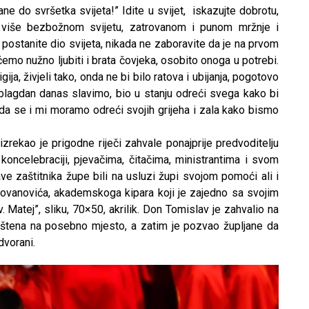
do svršetka svijeta!” Idite u svijet, iskazujte dobrotu,
e više bezbožnom svijetu, zatrovanom i punom mržnje i
e postanite dio svijeta, nikada ne zaboravite da je na prvom
emo nužno ljubiti i brata čovjeka, osobito onoga u potrebi.
ligija, živjeli tako, onda ne bi bilo ratova i ubijanja, pogotovo
i blagdan danas slavimo, bio u stanju odreći svega kako bi
 onda se i mi moramo odreći svojih grijeha i zala kako bismo
zrekao je prigodne riječi zahvale ponajprije predvoditelju
oncelebraciji, pjevačima, čitačima, ministrantima i svom
ve zaštitnika župe bili na usluzi župi svojom pomoći ali i
Jovanovića, akademskoga kipara koji je zajedno sa svojim
. Matej”, sliku, 70×50, akrilik. Don Tomislav je zahvalio na
ještena na posebno mjesto, a zatim je pozvao župljane da
dvorani.