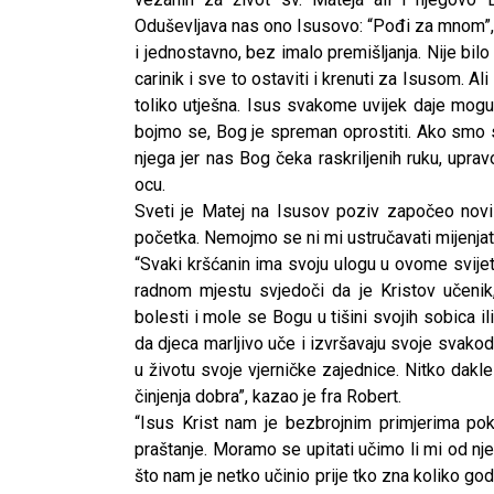
Oduševljava nas ono Isusovo: “Pođi za mnom”, 
i jednostavno, bez imalo premišljanja. Nije bilo
carinik i sve to ostaviti i krenuti za Isusom. Al
toliko utješna. Isus svakome uvijek daje mogu
bojmo se, Bog je spreman oprostiti. Ako smo s
njega jer nas Bog čeka raskriljenih ruku, up
ocu.
Sveti je Matej na Isusov poziv započeo novi
početka. Nemojmo se ni mi ustručavati mijenjat
“Svaki kršćanin ima svoju ulogu u ovome svije
radnom mjestu svjedoči da je Kristov učenik,
bolesti i mole se Bogu u tišini svojih sobica ili 
da djeca marljivo uče i izvršavaju svoje svakodn
u životu svoje vjerničke zajednice. Nitko dakle
činjenja dobra”, kazao je fra Robert.
“Isus Krist nam je bezbrojnim primjerima pok
praštanje. Moramo se upitati učimo li mi od nj
što nam je netko učinio prije tko zna koliko go