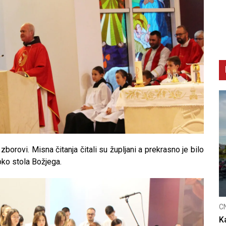
zborovi. Misna čitanja čitali su župljani a prekrasno je bilo
oko stola Božjega.
C
K