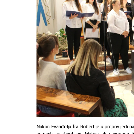
Nakon Evanđelja fra Robert je u propovijedi n
vezanih za život sv. Mateja ali i njegovo 