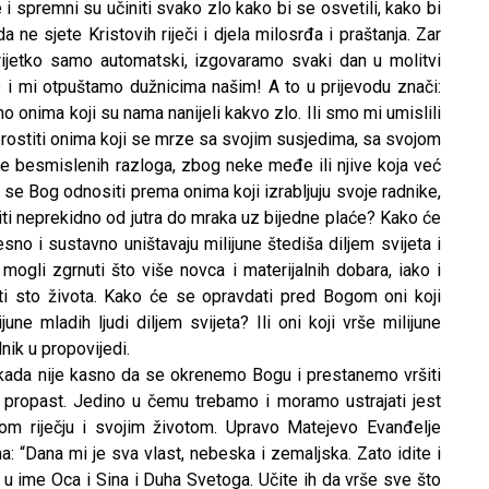
 i spremni su učiniti svako zlo kako bi se osvetili, kako bi
ne sjete Kristovih riječi i djela milosrđa i praštanja. Zar
erijetko samo automatski, izgovaramo svaki dan u molitvi
i mi otpuštamo dužnicima našim! A to u prijevodu znači:
 onima koji su nama nanijeli kakvo zlo. Ili smo mi umislili
rostiti onima koji se mrze sa svojim susjedima, sa svojom
 besmislenih razloga, zbog neke međe ili njive koja već
se Bog odnositi prema onima koji izrabljuju svoje radnike,
aditi neprekidno od jutra do mraka uz bijedne plaće? Kako će
sno i sustavno uništavaju milijune štediša diljem svijeta i
 mogli zgrnuti što više novca i materijalnih dobara, iako i
ti sto života. Kako će se opravdati pred Bogom oni koji
une mladih ljudi diljem svijeta? Ili oni koji vrše milijune
nik u propovijedi.
Nikada nije kasno da se okrenemo Bogu i prestanemo vršiti
čnu propast. Jedino u čemu trebamo i moramo ustrajati jest
ojom riječju i svojim životom. Upravo Matejevo Evanđelje
: “Dana mi je sva vlast, nebeska i zemaljska. Zato idite i
 u ime Oca i Sina i Duha Svetoga. Učite ih da vrše sve što