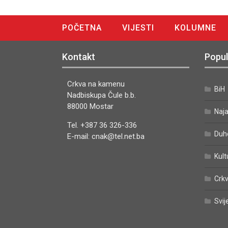
POČETNA
VIJESTI
KOLUMNE
DIGITALNO IZDANJE
Kontakt
Popul
Crkva na kamenu
BiH
Nadbiskupa Čule b.b.
88000 Mostar
Naj
Tel. +387 36 326-336
Duh
E-mail: cnak@tel.net.ba
Kult
Crkv
Svij