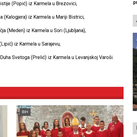
p
stije (Popić) iz Karmela u Brezovici,
(Kalogjera) iz Karmela u Mariji Bistrici,
ja (Meden) iz Karmela u Sori (Ljubljana),
(Lipić) iz Karmela u Sarajevu,
d Duha Svetoga (Prelić) iz Karmela u Levanjskoj Varoši.
BiH