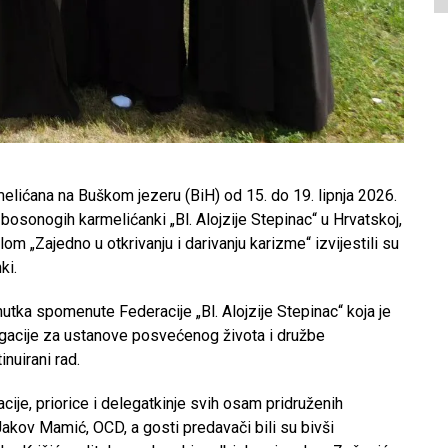
melićana na Buškom jezeru (BiH) od 15. do 19. lipnja 2026.
osonogih karmelićanki „Bl. Alojzije Stepinac“ u Hrvatskoj,
lom „Zajedno u otkrivanju i darivanju karizme“ izvijestili su
ki.
utka spomenute Federacije „Bl. Alojzije Stepinac“ koja je
gacije za ustanove posvećenog života i družbe
nuirani rad.
ije, priorice i delegatkinje svih osam pridruženih
Jakov Mamić, OCD, a gosti predavači bili su bivši