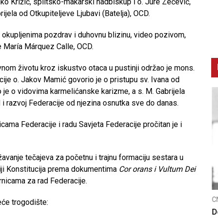
ko Križić, splitsko-makarski nadbiskup i o. Jure Zečević,
ijela od Otkupiteljeve Ljubavi (Batelja), OCD.
 okupljenima pozdrav i duhovnu blizinu, video pozivom,
de María Márquez Calle, OCD.
nom životu kroz iskustvo otaca u pustinji održao je mons.
cije o. Jakov Mamić govorio je o pristupu sv. Ivana od
 je o vidovima karmelićanske karizme, a s. M. Gabrijela
 i razvoj Federacije od njezina osnutka sve do danas.
cama Federacije i radu Savjeta Federacije pročitan je i
avanje tečajeva za početnu i trajnu formaciju sestara u
ziji Konstitucija prema dokumentima
Cor orans i Vultum Dei
ernicama za rad Federacije.
CNAK
C
eće trogodište:
Smrtovdan nadbiskupa Petra Čule
D