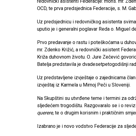
redovnički asistenti Federacije: mons. mr. Zden
OCD, te prva predsjednica Federacije, s. M. Gabr
Uz predsjednicu i redovničkog asistenta svima
uputio je i generalni poglavar Reda o. Miguel 
Prvo predavanje o rastu i poteškoćama u duhov
mr. Zdenko Križić, a redovnički asistent Federa
Križa duhovnom životu. O. Jure Zečević govorio
Batelja predstavila je dvadesetpetogodišnji rad
Uz predstavljene izvještaje o zajednicama člani
izvještaj iz Karmela u Mirnoj Peči u Sloveniji.
Na Skupštini su utvrđene teme i termini za održ
sljedećem trogodištu. Razgovaralo se i o revi
querere
, te o drugim korisnim i praktičnim smj
CNAK
Izabrano je i novo vodstvo Federacije za sljed
Kad se nasilje pretvara u optužnicu