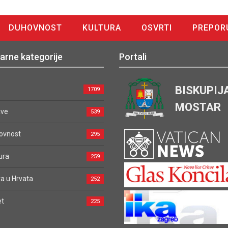
DUHOVNOST
KULTURA
OSVRTI
PREPOR
arne kategorije
Portali
BISKUPIJ
1709
MOSTAR
ave
539
ovnost
295
ura
259
a u Hrvata
252
et
225