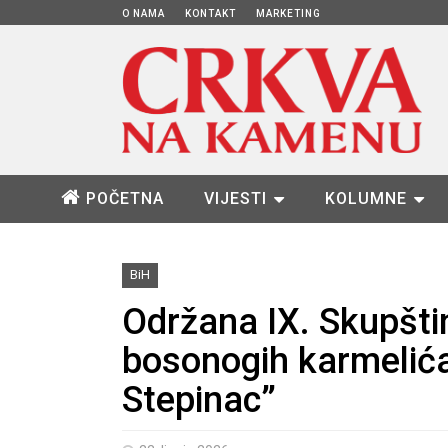
O NAMA
KONTAKT
MARKETING
POČETNA
VIJESTI
KOLUMNE
BiH
Održana IX. Skupšt
bosonogih karmelićan
Stepinac”