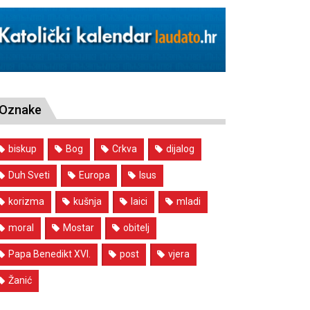
Oznake
biskup
Bog
Crkva
dijalog
Duh Sveti
Europa
Isus
korizma
kušnja
laici
mladi
moral
Mostar
obitelj
Papa Benedikt XVI.
post
vjera
Žanić