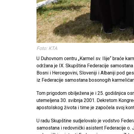
Foto: KTA
U Duhovnom centru „Karmel sv. Ilije“ braće kar
održana je IX. Skupština Federacije samostana b
Bosni i Hercegovini, Sloveniji i Albaniji pod ges
iz Federacije samostana bosonogih karmelićan
Tom prigodom obilježena je i 25. godišnjica osn
utemeljena 30. svibnja 2001. Dekretom Kongre
apostolskog života i time je započela svoj konti
U radu Skupštine sudjelovalo je vodstvo Federac
samostana i redovnički asistent Federacije o. 