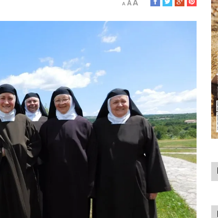
A
A
A