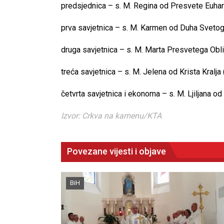
predsjednica – s. M. Regina od Presvete Euhari
prva savjetnica – s. M. Karmen od Duha Svetoga 
druga savjetnica – s. M. Marta Presvetega Oblič
treća savjetnica – s. M. Jelena od Krista Kralja 
četvrta savjetnica i ekonoma – s. M. Ljiljana o
Izvor: Crkva na kamenu/KTA
Povezane vijesti i objave
BiH