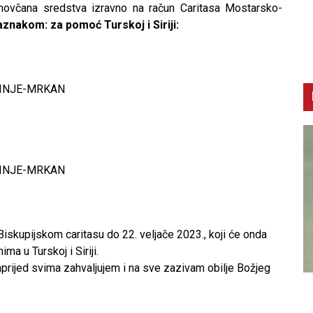
i novčana sredstva izravno na račun Caritasa Mostarsko-
aznakom: za pomoć Turskoj i Siriji:
BINJE-MRKAN
BINJE-MRKAN
Biskupijskom caritasu do 22. veljače 2023., koji će onda
ma u Turskoj i Siriji.
prijed svima zahvaljujem i na sve zazivam obilje Božjeg
CNAK
C
Smrtovdan nadbiskupa Petra Čule
D