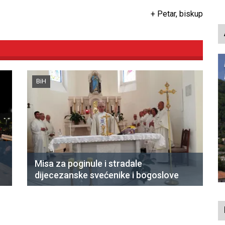
p
+ Petar, biskup
BiH
Misa za poginule i stradale
dijecezanske svećenike i bogoslove