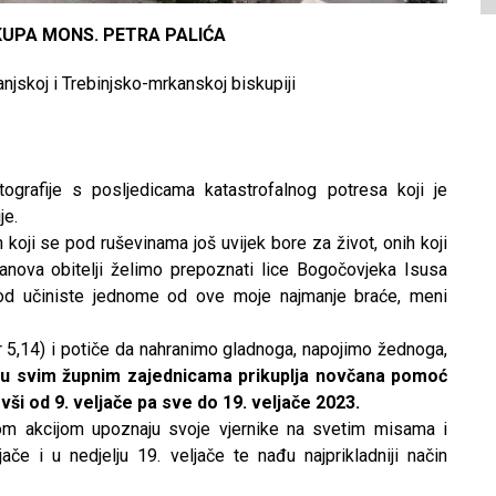
KUPA MONS. PETRA PALIĆA
skoj i Trebinjsko-mrkanskoj biskupiji
otografije s posljedicama katastrofalnog potresa koji je
je.
 koji se pod ruševinama još uvijek bore za život, onih koji
lanova obitelji želimo prepoznati lice Bogočovjeka Isusa
togod učiniste jednome od ove moje najmanje braće, meni
r 5,14) i potiče da nahranimo gladnoga, napojimo žednoga,
u svim župnim zajednicama prikuplja novčana pomoć
evši od 9. veljače pa sve do 19. veljače 2023.
om akcijom upoznaju svoje vjernike na svetim misama i
ače i u nedjelju 19. veljače te nađu najprikladniji način