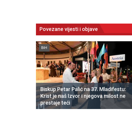
Povezane vijesti i objave
BiH
Biskup Petar Palić na 37. Mladifestu:
Krist je naš Izvor i njegova milost ne
prestaje teći