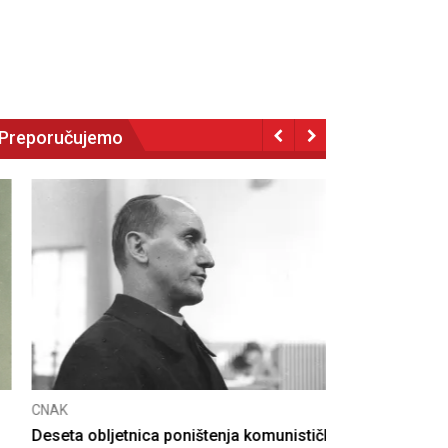
Preporučujemo
NAK
eseta obljetnica poništenja komunističke