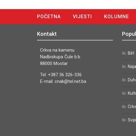
POČETNA
VIJESTI
KOLUMNE
DIGITALNO IZDANJE
Kontakt
Popul
Crkva na kamenu
BiH
Nadbiskupa Čule b.b.
88000 Mostar
Naj
Tel. +387 36 326-336
Duh
E-mail: cnak@tel.net.ba
Kult
Crkv
Svij