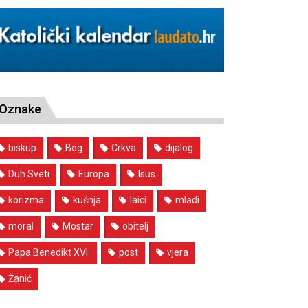
Oznake
biskup
Bog
Crkva
dijalog
Duh Sveti
Europa
Isus
korizma
kušnja
laici
mladi
moral
Mostar
obitelj
Papa Benedikt XVI.
post
vjera
Žanić