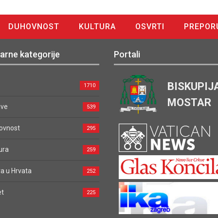
DUHOVNOST
KULTURA
OSVRTI
PREPOR
arne kategorije
Portali
BISKUPIJ
1710
MOSTAR
ave
539
ovnost
295
ura
259
a u Hrvata
252
et
225