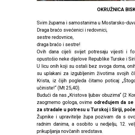
OKRUŽNICA BIS
Svim župama i samostanima u Mostarsko-duvanj
Draga braćo svećenici i redovnici,
sestre redovnice,
draga braćo i sestre!
Ovih dana cijeli svijet potresaju vijesti i f
opustošio neke dijelove Republike Turske i Siri
U licu onih koji su ostali bez svoga doma, onih
su uplakani za izgubljenim životima svojih č
Krista, iz čijih pogleda čitamo poticaj: „Š
učiniste!“ (Mt 25,40).
Budući da nas „Kristova ljubav obuzima“ (2 Ko
zaogrnemo gologa, ovime
određujem da se 
za stradale u potresu u Turskoj i Siriji, poč
Župnike i upravitelje župa pozivam da s ov
radnim danima, a osobito u nedjelju, 12. velj
prikupljanja novčanih sredstava.