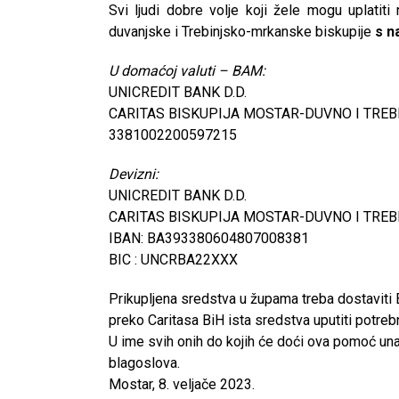
Svi ljudi dobre volje koji žele mogu uplatit
duvanjske i Trebinjsko-mrkanske biskupije
s n
U domaćoj valuti – BAM:
UNICREDIT BANK D.D.
CARITAS BISKUPIJA MOSTAR-DUVNO I TRE
3381002200597215
Devizni:
UNICREDIT BANK D.D.
CARITAS BISKUPIJA MOSTAR-DUVNO I TRE
IBAN: BA393380604807008381
BIC : UNCRBA22XXX
Prikupljena sredstva u župama treba dostaviti 
preko Caritasa BiH ista sredstva uputiti potrebni
U ime svih onih do kojih će doći ova pomoć una
blagoslova.
CNAK
Mostar, 8. veljače 2023.
Kad se nasilje pretvara u optužnicu