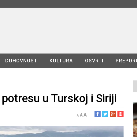
DUHOVNOST
KULTURA
OSVRTI
PREPOR
otresu u Turskoj i Siriji
A
A
A