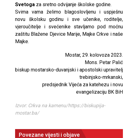
Svetoga
za sretno odvijanje školske godine.
Svima vama želimo blagoslovljenu i uspješnu
novu školsku godinu i sve učenike, roditelje,
vjeroučitelje i svećenike stavljamo pod moćnu
zaštitu Blažene Djevice Marije, Majke Crkve i naše
Majke.
Mostar, 29. kolovoza 2023.
Mons. Petar Palić
biskup mostarsko-duvanjski i apostolski upravitelj
trebinjsko-mrkanski,
predsjednik Vijeća za katehezu i novu
evangelizaciju BK BiH
Izvor: Crkva na kamenu/https://biskupija-
mostar.ba/
Povezane vijesti i objave