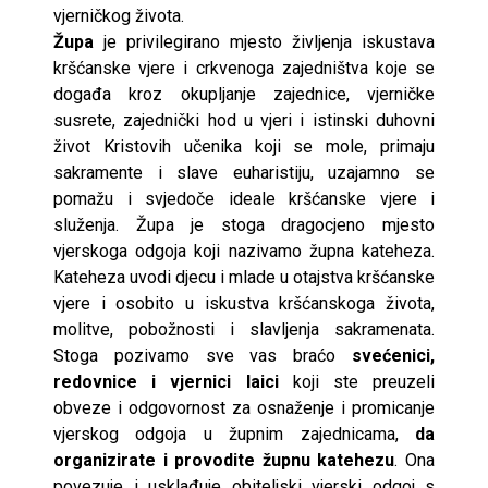
vjerničkog života.
Župa
je privilegirano mjesto življenja iskustava
kršćanske vjere i crkvenoga zajedništva koje se
događa kroz okupljanje zajednice, vjerničke
susrete, zajednički hod u vjeri i istinski duhovni
život Kristovih učenika koji se mole, primaju
sakramente i slave euharistiju, uzajamno se
pomažu i svjedoče ideale kršćanske vjere i
služenja. Župa je stoga dragocjeno mjesto
vjerskoga odgoja koji nazivamo župna kateheza.
Kateheza uvodi djecu i mlade u otajstva kršćanske
vjere i osobito u iskustva kršćanskoga života,
molitve, pobožnosti i slavljenja sakramenata.
Stoga pozivamo sve vas braćo
svećenici,
redovnice i vjernici laici
koji ste preuzeli
obveze i odgovornost za osnaženje i promicanje
vjerskog odgoja u župnim zajednicama,
da
organizirate i provodite župnu katehezu
. Ona
povezuje i usklađuje obiteljski vjerski odgoj s