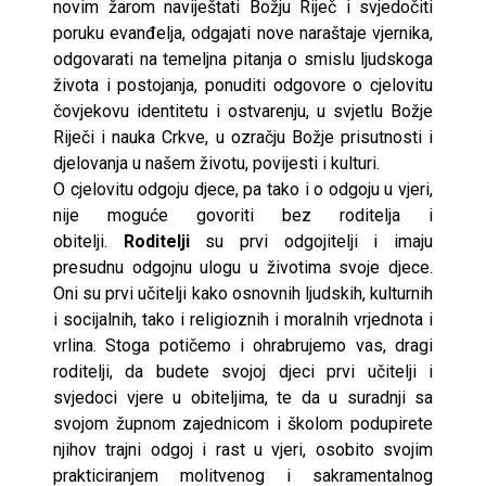
novim žarom naviještati Božju Riječ i svjedočiti
poruku evanđelja, odgajati nove naraštaje vjernika,
odgovarati na temeljna pitanja o smislu ljudskoga
života i postojanja, ponuditi odgovore o cjelovitu
čovjekovu identitetu i ostvarenju, u svjetlu Božje
Riječi i nauka Crkve, u ozračju Božje prisutnosti i
djelovanja u našem životu, povijesti i kulturi.
O cjelovitu odgoju djece, pa tako i o odgoju u vjeri,
nije moguće govoriti bez roditelja i
obitelji.
Roditelji
su prvi odgojitelji i imaju
presudnu odgojnu ulogu u životima svoje djece.
Oni su prvi učitelji kako osnovnih ljudskih, kulturnih
i socijalnih, tako i religioznih i moralnih vrjednota i
vrlina. Stoga potičemo i ohrabrujemo vas, dragi
roditelji, da budete svojoj djeci prvi učitelji i
svjedoci vjere u obiteljima, te da u suradnji sa
svojom župnom zajednicom i školom podupirete
njihov trajni odgoj i rast u vjeri, osobito svojim
prakticiranjem molitvenog i sakramentalnog