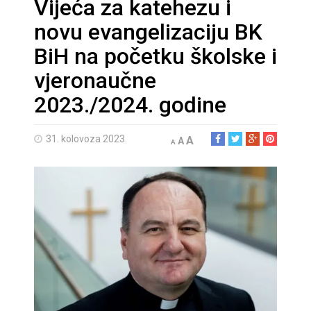
Vijeća za katehezu i
novu evangelizaciju BK
BiH na početku školske i
vjeronaučne
2023./2024. godine
31. kolovoza 2023.
A
A
A