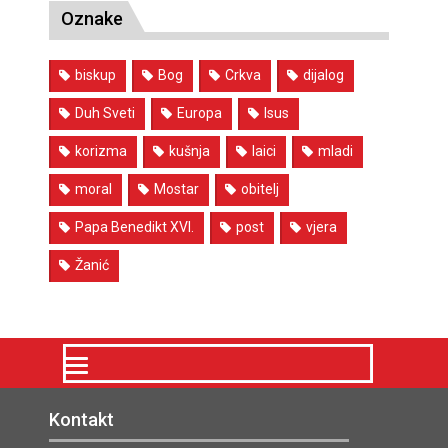
Oznake
biskup
Bog
Crkva
dijalog
Duh Sveti
Europa
Isus
korizma
kušnja
laici
mladi
moral
Mostar
obitelj
Papa Benedikt XVI.
post
vjera
Žanić
Kontakt