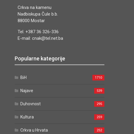
Crkva na kamenu
Nadbiskupa Čule b.b.
88000 Mostar
Tel. +387 36 326-336
E-mail: cnak@tel.net.ba
Popularne kategorije
BiH
1710
Najave
539
Duhovnost
295
Kultura
259
Crkva u Hrvata
252