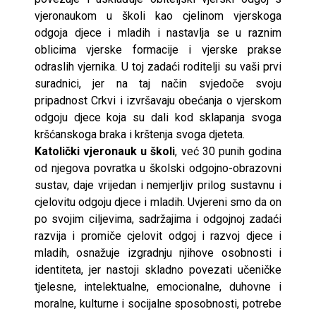
vjeronaukom u školi kao cjelinom vjerskoga
odgoja djece i mladih i nastavlja se u raznim
oblicima vjerske formacije i vjerske prakse
odraslih vjernika. U toj zadaći roditelji su vaši prvi
suradnici, jer na taj način svjedoče svoju
pripadnost Crkvi i izvršavaju obećanja o vjerskom
odgoju djece koja su dali kod sklapanja svoga
kršćanskoga braka i krštenja svoga djeteta.
Katolički vjeronauk u školi
, već 30 punih godina
od njegova povratka u školski odgojno-obrazovni
sustav, daje vrijedan i nemjerljiv prilog sustavnu i
cjelovitu odgoju djece i mladih. Uvjereni smo da on
po svojim ciljevima, sadržajima i odgojnoj zadaći
razvija i promiče cjelovit odgoj i razvoj djece i
mladih, osnažuje izgradnju njihove osobnosti i
identiteta, jer nastoji skladno povezati učeničke
tjelesne, intelektualne, emocionalne, duhovne i
moralne, kulturne i socijalne sposobnosti, potrebe