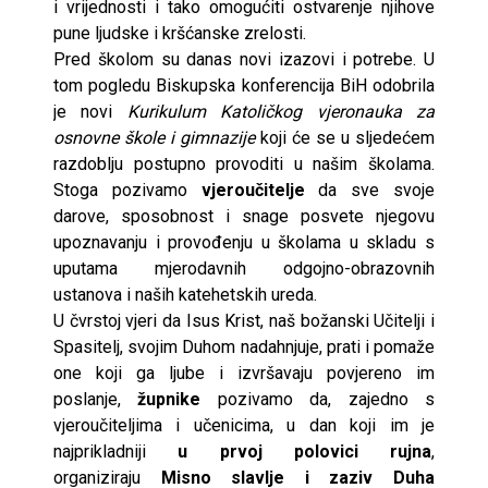
i vrijednosti i tako omogućiti ostvarenje njihove
pune ljudske i kršćanske zrelosti.
Pred školom su danas novi izazovi i potrebe. U
tom pogledu Biskupska konferencija BiH odobrila
je novi
Kurikulum Katoličkog vjeronauka za
osnovne škole i gimnazije
koji će se u sljedećem
razdoblju postupno provoditi u našim školama.
Stoga pozivamo
vjeroučitelje
da sve svoje
darove, sposobnost i snage posvete njegovu
upoznavanju i provođenju u školama u skladu s
uputama mjerodavnih odgojno-obrazovnih
ustanova i naših katehetskih ureda.
U čvrstoj vjeri da Isus Krist, naš božanski Učitelji i
Spasitelj, svojim Duhom nadahnjuje, prati i pomaže
one koji ga ljube i izvršavaju povjereno im
poslanje,
župnike
pozivamo da, zajedno s
vjeroučiteljima i učenicima, u dan koji im je
najprikladniji
u prvoj polovici rujna
,
organiziraju
Misno slavlje i zaziv Duha