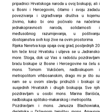
pripadnici Hrvatskoga naroda u ovoj biskupiji, ali i
u Bosni i Hercegovini, čitamo i svoju zadaću
povezivanja i izgrađivanja društva u kojemu
živimo, kako bi ono počivalo na načelima
jednakopravnosti naroda, solidarnosti i
međusobnog razumijevanja, u poštivanju
dostojanstva svih koji žive na ovim prostorima.
Rijeka Neretva koja spaja ovaj grad, posljednjih 20
km teče kroz Hrvatsku i ulijeva se u Jadransko
more. Stoga, dok uz Vas s radošću pozdravljam
braću biskupe iz Bosne i Hercegovine na čelu s
mons. Tomom Vukšićem, nadbiskupom i
metropolitom vrhbosanskim, drago mi je što su
nam se u ovom slavlju pridružili i biskupi iz
susjednih Hrvatskih i drugih biskupija. Sve njih
pozdravljam u osobi mons. Marina Barišića,
nadbiskupa splitsko-makarskog i metropolita.
Pozdravljam i mons. Janusza Blachowiaka,
djelatnika u Državnom tajništvu, mons. Amauryja