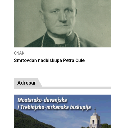
CNAK
Deseta obljetnica poništenja komunističke
presude bl. Alojziju Stepincu
Adresar