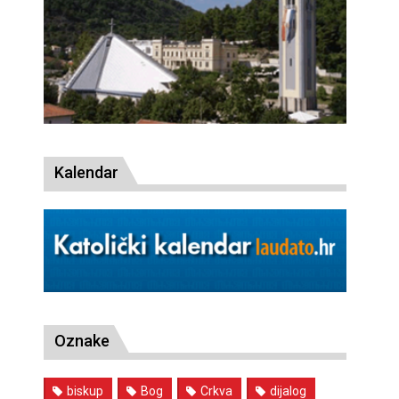
Kalendar
Oznake
biskup
Bog
Crkva
dijalog