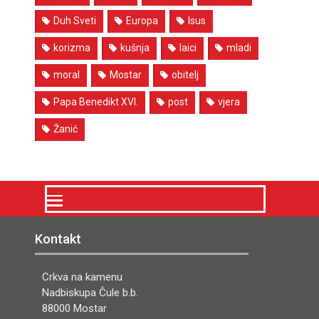
Duh Sveti
Europa
Isus
korizma
kušnja
laici
mladi
moral
Mostar
obitelj
Papa Benedikt XVI.
post
vjera
Žanić
Kontakt
Crkva na kamenu
Nadbiskupa Čule b.b.
88000 Mostar