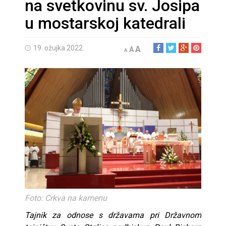
na svetkovinu sv. Josipa
u mostarskoj katedrali
19. ožujka 2022.
A
A
A
Foto: Crkva na kamenu
Tajnik za odnose s državama pri Državnom