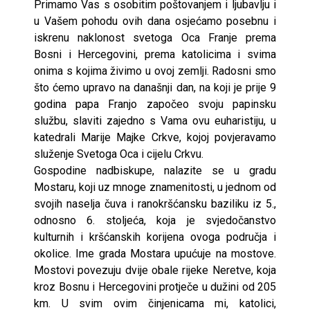
Primamo Vas s osobitim poštovanjem i ljubavlju i
u Vašem pohodu ovih dana osjećamo posebnu i
iskrenu naklonost svetoga Oca Franje prema
Bosni i Hercegovini, prema katolicima i svima
onima s kojima živimo u ovoj zemlji. Radosni smo
što ćemo upravo na današnji dan, na koji je prije 9
godina papa Franjo započeo svoju papinsku
službu, slaviti zajedno s Vama ovu euharistiju, u
katedrali Marije Majke Crkve, kojoj povjeravamo
služenje Svetoga Oca i cijelu Crkvu.
Gospodine nadbiskupe, nalazite se u gradu
Mostaru, koji uz mnoge znamenitosti, u jednom od
svojih naselja čuva i ranokršćansku baziliku iz 5.,
odnosno 6. stoljeća, koja je svjedočanstvo
kulturnih i kršćanskih korijena ovoga područja i
okolice. Ime grada Mostara upućuje na mostove.
Mostovi povezuju dvije obale rijeke Neretve, koja
kroz Bosnu i Hercegovini protječe u dužini od 205
km. U svim ovim činjenicama mi, katolici,