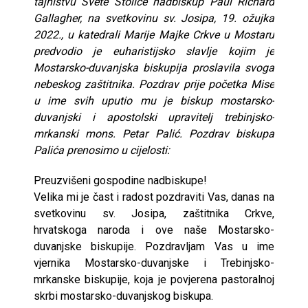
tajništvu Svete Stolice nadbiskup Paul Richard
Gallagher, na svetkovinu sv. Josipa, 19. ožujka
2022., u katedrali Marije Majke Crkve u Mostaru
predvodio je euharistijsko slavlje kojim je
Mostarsko-duvanjska biskupija proslavila svoga
nebeskog zaštitnika. Pozdrav prije početka Mise
u ime svih uputio mu je biskup mostarsko-
duvanjski i apostolski upravitelj trebinjsko-
mrkanski mons. Petar Palić. Pozdrav biskupa
Palića prenosimo u cijelosti:
Preuzvišeni gospodine nadbiskupe!
Velika mi je čast i radost pozdraviti Vas, danas na
svetkovinu sv. Josipa, zaštitnika Crkve,
hrvatskoga naroda i ove naše Mostarsko-
duvanjske biskupije. Pozdravljam Vas u ime
vjernika Mostarsko-duvanjske i Trebinjsko-
mrkanske biskupije, koja je povjerena pastoralnoj
skrbi mostarsko-duvanjskog biskupa.