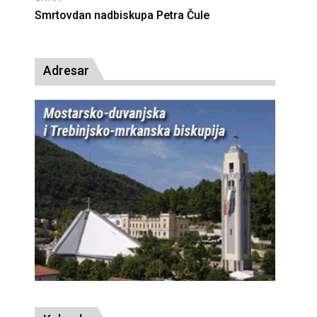
Deseta obljetnica poništenja komunističke
presude bl. Alojziju Stepincu
Adresar