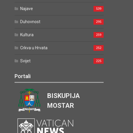
Najave
539
Duhovnost
295
Kultura
259
Crkva u Hrvata
252
Svijet
225
Portali
BISKUPIJA
MOSTAR