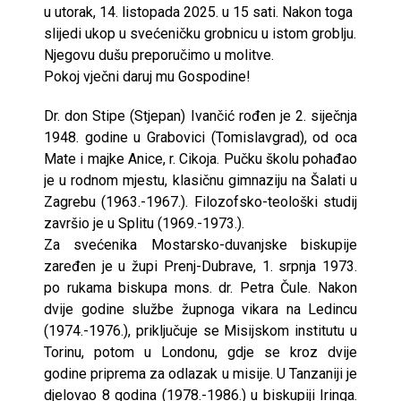
u utorak, 14. listopada 2025. u 15 sati. Nakon toga
slijedi ukop u svećeničku grobnicu u istom groblju.
Njegovu dušu preporučimo u molitve.
Pokoj vječni daruj mu Gospodine!
Dr. don Stipe (Stjepan) Ivančić rođen je 2. siječnja
1948. godine u Grabovici (Tomislavgrad), od oca
Mate i majke Anice, r. Cikoja. Pučku školu pohađao
je u rodnom mjestu, klasičnu gimnaziju na Šalati u
Zagrebu (1963.-1967.). Filozofsko-teološki studij
završio je u Splitu (1969.-1973.).
Za svećenika Mostarsko-duvanjske biskupije
zaređen je u župi Prenj-Dubrave, 1. srpnja 1973.
po rukama biskupa mons. dr. Petra Čule. Nakon
dvije godine službe župnoga vikara na Ledincu
(1974.-1976.), priključuje se Misijskom institutu u
Torinu, potom u Londonu, gdje se kroz dvije
godine priprema za odlazak u misije. U Tanzaniji je
djelovao 8 godina (1978.-1986.) u biskupiji Iringa.