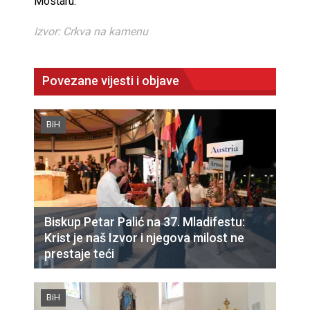
Mostaru.
Izvor: Crkva na kamenu
Povezane vijesti i objave
BiH
Biskup Petar Palić na 37. Mladifestu:
Krist je naš Izvor i njegova milost ne
prestaje teći
BiH