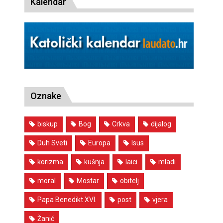
Kalendar
Oznake
biskup
Bog
Crkva
dijalog
Duh Sveti
Europa
Isus
korizma
kušnja
laici
mladi
moral
Mostar
obitelj
Papa Benedikt XVI.
post
vjera
Žanić