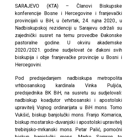
SARAJEVO (KTA) – Članovi Biskupske
konferencije Bosne i Hercegovine i franjevački
provincijali u BiH, u četvrtak, 24. rujna 2020., u
Nadbiskupskoj rezidenciji u Sarajevu održali su
zajednički susret na temu provedbe Đakonske
pastoralne godine. U okviru akademske
2020./2021. godine sudjelovat će đakoni svih
biskupija i obje franjevačke provincije u Bosni i
Hercegovini.
Pod predsjedanjem nadbiskupa metropolita
vrhbosanskog kardinala Vinka Puljića,
predsjednika BK BiH, na susretu su sudjelovali:
nadbiskup koadjutor vrhbosanski i apostolski
upravitelj Vojnog ordinarijata u BiH mons. Tomo
Vukšić, biskup banjolučki mons. Franjo Komarica,
biskup mostarsko-duvanjski i apostolski upravitelj
trebinjsko-mrkanski mons. Petar Palić, pomoćni
biskup banjolučki mons. Marko Semren te