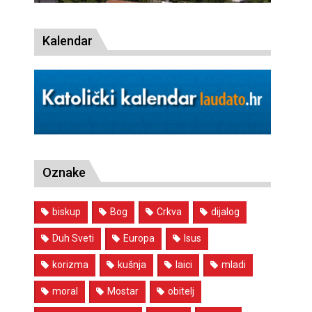
Kalendar
Oznake
biskup
Bog
Crkva
dijalog
Duh Sveti
Europa
Isus
korizma
kušnja
laici
mladi
moral
Mostar
obitelj