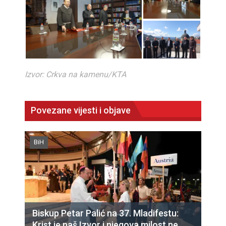
Izvor: Crkva na kamenu/KTA
Povezane vijesti i objave
BiH
Biskup Petar Palić na 37. Mladifestu:
Krist je naš Izvor i njegova milost ne