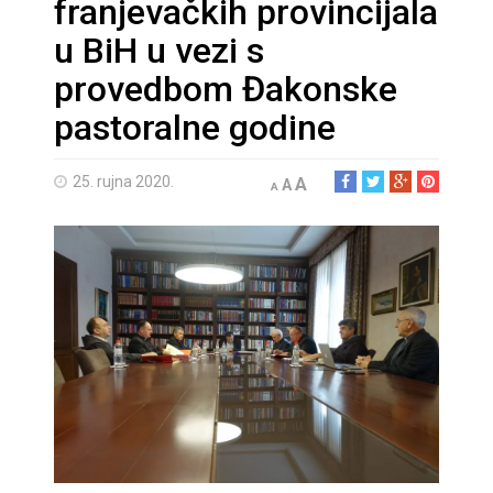
franjevačkih provincijala
u BiH u vezi s
provedbom Đakonske
pastoralne godine
25. rujna 2020.
A
A
A