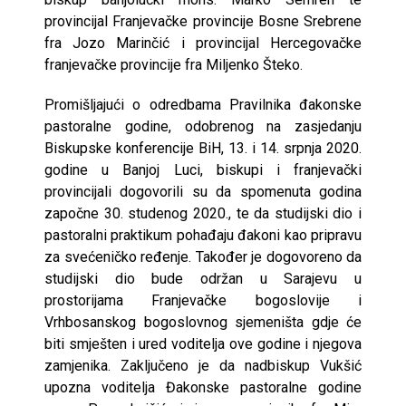
provincijal Franjevačke provincije Bosne Srebrene
fra Jozo Marinčić i provincijal Hercegovačke
franjevačke provincije fra Miljenko Šteko.
Promišljajući o odredbama Pravilnika đakonske
pastoralne godine, odobrenog na zasjedanju
Biskupske konferencije BiH, 13. i 14. srpnja 2020.
godine u Banjoj Luci, biskupi i franjevački
provincijali dogovorili su da spomenuta godina
započne 30. studenog 2020., te da studijski dio i
pastoralni praktikum pohađaju đakoni kao pripravu
za svećeničko ređenje. Također je dogovoreno da
studijski dio bude održan u Sarajevu u
prostorijama Franjevačke bogoslovije i
Vrhbosanskog bogoslovnog sjemeništa gdje će
biti smješten i ured voditelja ove godine i njegova
zamjenika. Zaključeno je da nadbiskup Vukšić
upozna voditelja Đakonske pastoralne godine