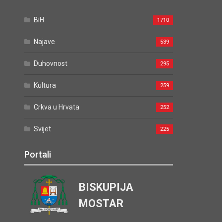
BiH
1710
Najave
539
Duhovnost
295
Kultura
259
Crkva u Hrvata
252
Svijet
225
Portali
BISKUPIJA
MOSTAR