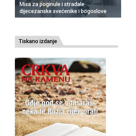
Misa za poginule i stradale
dijecezanske svećenike i bogoslove
Tiskano izdanje