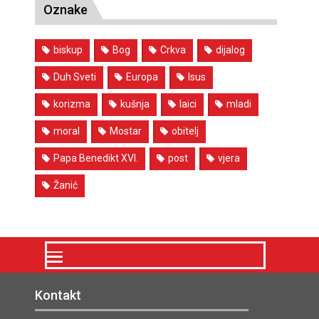
Oznake
biskup
Bog
Crkva
dijalog
Duh Sveti
Europa
Isus
korizma
kušnja
laici
mladi
moral
Mostar
obitelj
Papa Benedikt XVI.
post
vjera
Žanić
Kontakt