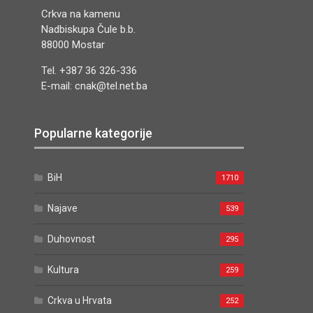
Crkva na kamenu
Nadbiskupa Čule b.b.
88000 Mostar
Tel. +387 36 326-336
E-mail: cnak@tel.net.ba
Popularne kategorije
BiH
1710
Najave
539
Duhovnost
295
Kultura
259
Crkva u Hrvata
252