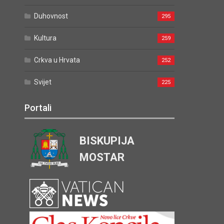
Duhovnost
295
Kultura
259
Crkva u Hrvata
252
Svijet
225
Portali
BISKUPIJA
MOSTAR