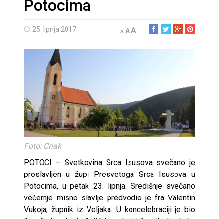
Potocima
25. lipnja 2017.
A
A
A
Foto: Cnak
POTOCI – Svetkovina Srca Isusova svečano je
proslavljen u župi Presvetoga Srca Isusova u
Potocima, u petak 23. lipnja. Središnje svečano
večernje misno slavlje predvodio je fra Valentin
Vukoja, župnik iz Veljaka. U koncelebraciji je bio