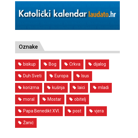
Oznake
biskup
Bog
Crkva
dijalog
Duh Sveti
Europa
Isus
korizma
kušnja
laici
mladi
moral
Mostar
obitelj
Papa Benedikt XVI.
post
vjera
Žanić