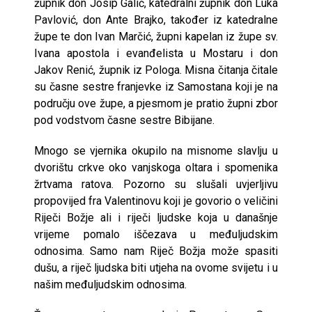
župnik don Josip Galić, katedralni župnik don Luka
Pavlović, don Ante Brajko, također iz katedralne
župe te don Ivan Marčić, župni kapelan iz župe sv.
Ivana apostola i evanđelista u Mostaru i don
Jakov Renić, župnik iz Pologa. Misna čitanja čitale
su časne sestre franjevke iz Samostana koji je na
području ove župe, a pjesmom je pratio župni zbor
pod vodstvom časne sestre Bibijane.
Mnogo se vjernika okupilo na misnome slavlju u
dvorištu crkve oko vanjskoga oltara i spomenika
žrtvama ratova. Pozorno su slušali uvjerljivu
propovijed fra Valentinovu koji je govorio o veličini
Riječi Božje ali i riječi ljudske koja u današnje
vrijeme pomalo iščezava u međuljudskim
odnosima. Samo nam Riječ Božja može spasiti
dušu, a riječ ljudska biti utjeha na ovome svijetu i u
našim međuljudskim odnosima.