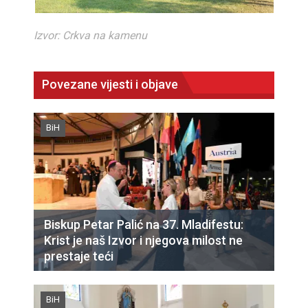
Izvor: Crkva na kamenu
Povezane vijesti i objave
BiH
Biskup Petar Palić na 37. Mladifestu:
Krist je naš Izvor i njegova milost ne
prestaje teći
BiH